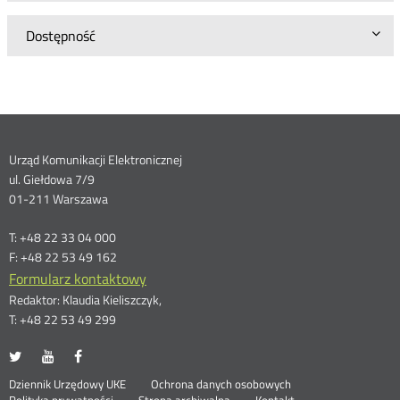
Dostępność
Dane
Urząd Komunikacji Elektronicznej
ul. Giełdowa 7/9
kontaktowe
01-211 Warszawa
T: +48 22 33 04 000
F: +48 22 53 49 162
Formularz kontaktowy
Redaktor: Klaudia Kieliszczyk,
T: +48 22 53 49 299
UKE
UKE
UKE
Otwórz
Otwórz
Otwórz
na
na
na
w
w
w
Otwórz
Stopka
Dziennik Urzędowy UKE
Ochrona danych osobowych
portalu
portalu
portalu
nowym
nowym
nowym