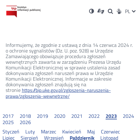
Ustawienia
Otwórz
Otwórz
Wersja
ZMI
PL
Dla
Wyszukiwark
Otwórz
zukaj
Social
w
w
niesłyszących
kontrastowa
w
JĘZ
PRZ
nowym
nowym
nowym
Media
oknie
oknie
oknie
JĘZ
Informujemy, że zgodnie z ustawą z dnia 14 czerwca 2024 r.
o ochronie sygnalistów (Dz. U. poz. 928) w Urzędzie
Zamawiającego obowiązuje procedura zgłoszeń
wewnętrznych zawarta w zarządzeniu Prezesa Urzędu
Komunikacji Elektronicznej w sprawie ustalenia zasad
dokonywania zgłoszeń naruszeń prawa w Urzędzie
Komunikacji Elektronicznej. Informacje w zakresie
dokonywania zgłoszeń znajdują się na
stronie
https://bip.uke.gov.pl/zgloszenia-naruszenia-
prawa/zgloszenia-wewnetrzne/
2017
2018
2019
2020
2021
2022
2023
2024
2025
2026
Styczeń
Luty
Marzec
Kwiecień
Maj
Czerwiec
Lipiec
Sierpień
Wrzesień
Październik
Listopad