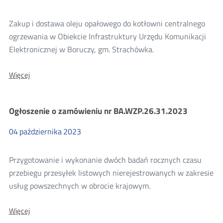
Zakup i dostawa oleju opałowego do kotłowni centralnego
ogrzewania w Obiekcie Infrastruktury Urzędu Komunikacji
Elektronicznej w Boruczy, gm. Strachówka.
O:
Więcej
Ogłoszenie
o
zamówieniu
Ogłoszenie o zamówieniu nr BA.WZP.26.31.2023
BA.WZP.26.34.2023
Dostawa
oleju
04
października
2023
opałowego
Przygotowanie i wykonanie dwóch badań rocznych czasu
przebiegu przesyłek listowych nierejestrowanych w zakresie
usług powszechnych w obrocie krajowym.
O:
Więcej
Ogłoszenie