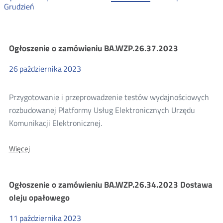
Grudzień
Zamówienia
Ogłoszenie o zamówieniu BA.WZP.26.37.2023
26
października
2023
publiczne
2023
Przygotowanie i przeprowadzenie testów wydajnościowych
rozbudowanej Platformy Usług Elektronicznych Urzędu
Komunikacji Elektronicznej.
O:
Więcej
Ogłoszenie
o
zamówieniu
Ogłoszenie o zamówieniu BA.WZP.26.34.2023 Dostawa
BA.WZP.26.37.2023
oleju opałowego
11
października
2023