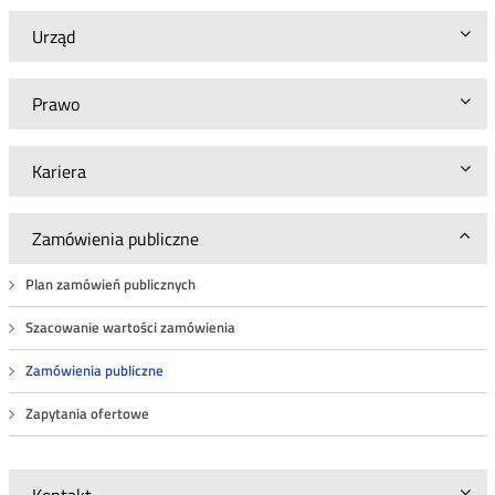
o
zamówieniu
Urząd
nr
BA.WZP.26.31.2023
Prawo
Kariera
Zamówienia publiczne
Plan zamówień publicznych
Szacowanie wartości zamówienia
Zamówienia publiczne
Zapytania ofertowe