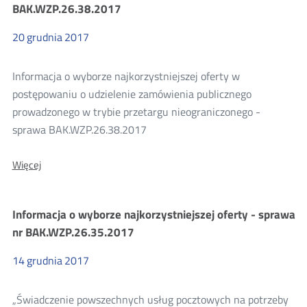
sprawa
BAK.WZP.26.38.2017
nr
BAK.WZP.26.41.2017
20
grudnia
2017
Informacja o wyborze najkorzystniejszej oferty w
postępowaniu o udzielenie zamówienia publicznego
prowadzonego w trybie przetargu nieograniczonego -
sprawa BAK.WZP.26.38.2017
O:
Więcej
Informacja
o
wyborze
Informacja o wyborze najkorzystniejszej oferty - sprawa
najkorzystniejszej
oferty
nr BAK.WZP.26.35.2017
-
sprawa
14
grudnia
2017
BAK.WZP.26.38.2017
„Świadczenie powszechnych usług pocztowych na potrzeby