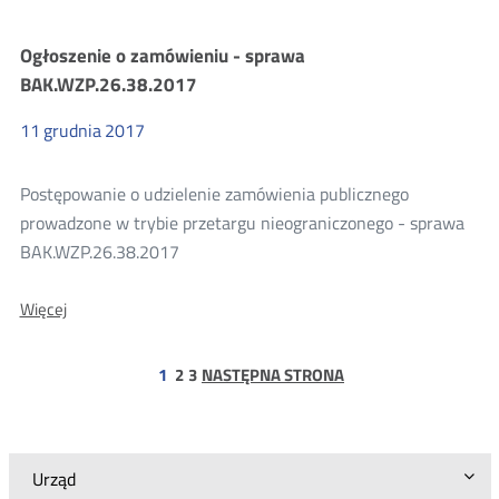
o
unieważnieniu
Ogłoszenie o zamówieniu - sprawa
postępowania
-
BAK.WZP.26.38.2017
sprawa
numer:
11
grudnia
2017
BAK.WZP.26.29.2017
Postępowanie o udzielenie zamówienia publicznego
prowadzone w trybie przetargu nieograniczonego - sprawa
BAK.WZP.26.38.2017
O:
Więcej
Ogłoszenie
o
zamówieniu
strona
strona
1
2
3
NASTĘPNA STRONA
-
sprawa
BAK.WZP.26.38.2017
Urząd