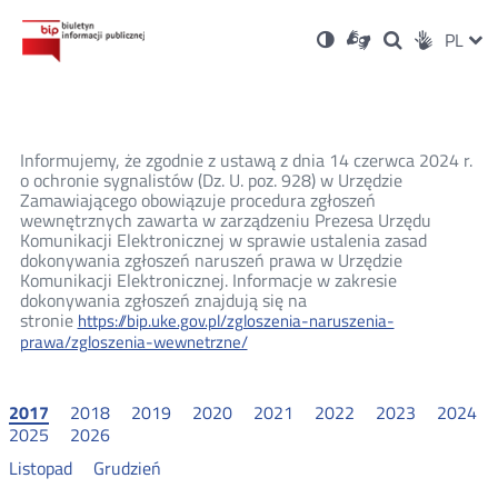
Ustawienia
Otwórz
Otwórz
Wersja
ZMI
PL
Dla
Wyszukiwark
Otwórz
zukaj
Social
w
w
niesłyszących
kontrastowa
w
JĘZ
PRZ
nowym
nowym
nowym
Media
oknie
oknie
oknie
JĘZ
Informujemy, że zgodnie z ustawą z dnia 14 czerwca 2024 r.
o ochronie sygnalistów (Dz. U. poz. 928) w Urzędzie
Zamawiającego obowiązuje procedura zgłoszeń
wewnętrznych zawarta w zarządzeniu Prezesa Urzędu
Komunikacji Elektronicznej w sprawie ustalenia zasad
dokonywania zgłoszeń naruszeń prawa w Urzędzie
Komunikacji Elektronicznej. Informacje w zakresie
dokonywania zgłoszeń znajdują się na
stronie
https://bip.uke.gov.pl/zgloszenia-naruszenia-
prawa/zgloszenia-wewnetrzne/
2017
2018
2019
2020
2021
2022
2023
2024
2025
2026
Listopad
Grudzień