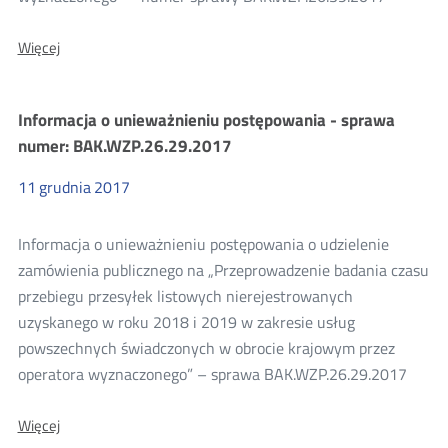
O:
Więcej
Ogłoszenie
o
zamówieniu
Informacja o unieważnieniu postępowania - sprawa
-
sprawa
numer: BAK.WZP.26.29.2017
nr
BAK.WZP.26.39.2017
11
grudnia
2017
Informacja o unieważnieniu postępowania o udzielenie
zamówienia publicznego na „Przeprowadzenie badania czasu
przebiegu przesyłek listowych nierejestrowanych
uzyskanego w roku 2018 i 2019 w zakresie usług
powszechnych świadczonych w obrocie krajowym przez
operatora wyznaczonego” – sprawa BAK.WZP.26.29.2017
O:
Więcej
Informacja