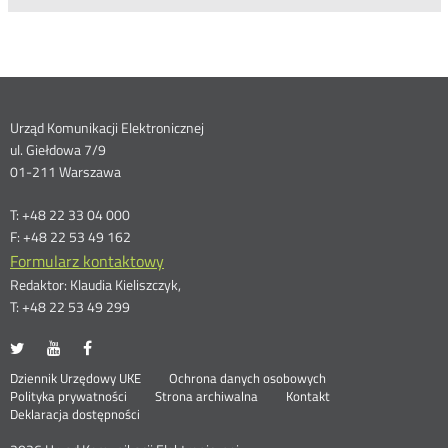
Dane
Urząd Komunikacji Elektronicznej
ul. Giełdowa 7/9
kontaktowe
01-211 Warszawa
T: +48 22 33 04 000
F: +48 22 53 49 162
Formularz kontaktowy
Redaktor: Klaudia Kieliszczyk,
T: +48 22 53 49 299
UKE
UKE
UKE
Otwórz
Otwórz
Otwórz
na
na
na
w
w
w
Otwórz
Stopka
Dziennik Urzędowy UKE
Ochrona danych osobowych
portalu
portalu
portalu
nowym
nowym
nowym
Otwórz
w
Polityka prywatności
Strona archiwalna
Kontakt
Twitter
Youtube
Facebook
oknie
oknie
oknie
w
nowym
Deklaracja dostępności
menu
nowym
oknie