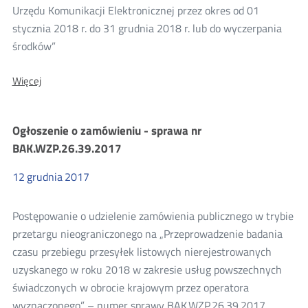
Urzędu Komunikacji Elektronicznej przez okres od 01
stycznia 2018 r. do 31 grudnia 2018 r. lub do wyczerpania
środków”
O:
Więcej
Informacja
o
wyborze
Ogłoszenie o zamówieniu - sprawa nr
najkorzystniejszej
oferty
BAK.WZP.26.39.2017
-
sprawa
12
grudnia
2017
nr
BAK.WZP.26.35.2017
Postępowanie o udzielenie zamówienia publicznego w trybie
przetargu nieograniczonego na „Przeprowadzenie badania
czasu przebiegu przesyłek listowych nierejestrowanych
uzyskanego w roku 2018 w zakresie usług powszechnych
świadczonych w obrocie krajowym przez operatora
wyznaczonego” – numer sprawy BAK.WZP.26.39.2017