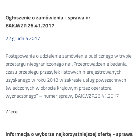
Zamówienia
Ogłoszenie o zamówieniu - sprawa nr
BAK.WZP.26.41.2017
publiczne
22
grudnia
2017
2017
Postępowanie o udzielenie zamówienia publicznego w trybie
przetargu nieograniczonego na „Przeprowadzenie badania
czasu przebiegu przesyłek listowych nierejestrowanych
uzyskanego w roku 2018 w zakresie usług powszechnych
świadczonych w obrocie krajowym przez operatora
wyznaczonego” – numer sprawy BAK.WZP.26.41.2017
O:
Więcej
Ogłoszenie
o
zamówieniu
Informacja o wyborze najkorzystniejszej oferty - sprawa
-