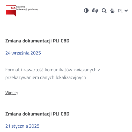
Ustawienia
Otwórz
Otwórz
Wersja
ZMI
PL
Dla
Wyszukiwark
Otwórz
zukaj
Social
w
w
niesłyszących
kontrastowa
w
JĘZ
PRZ
nowym
nowym
nowym
Media
oknie
oknie
oknie
JĘZ
PLI
Zmiana dokumentacji PLI CBD
CBD
24
września
2025
Format i zawartość komunikatów związanych z
przekazywaniem danych lokalizacyjnych
O:
Więcej
Zmiana
dokumentacji
PLI
Zmiana dokumentacji PLI CBD
CBD
21
stycznia
2025