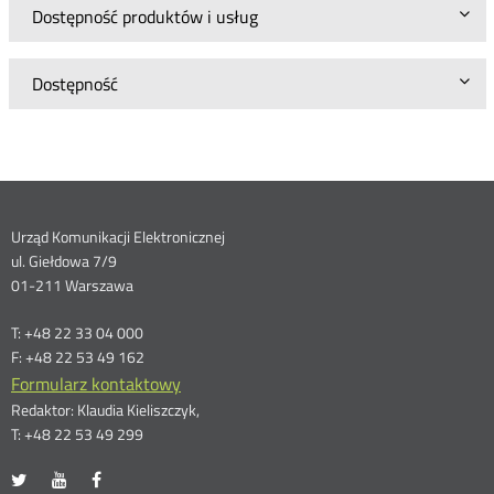
Dostępność produktów i usług
Dostępność
Dane
Urząd Komunikacji Elektronicznej
ul. Giełdowa 7/9
kontaktowe
01-211 Warszawa
T: +48 22 33 04 000
F: +48 22 53 49 162
Formularz kontaktowy
Redaktor: Klaudia Kieliszczyk,
T: +48 22 53 49 299
UKE
UKE
UKE
Otwórz
Otwórz
Otwórz