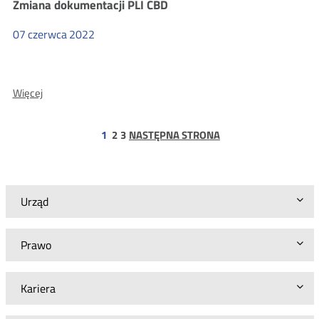
Zmiana dokumentacji PLI CBD
CBD
07
czerwca
2022
O:
Więcej
Zmiana
dokumentacji
PLI
strona
strona
1
2
3
NASTĘPNA STRONA
CBD
Urząd
Prawo
Kariera