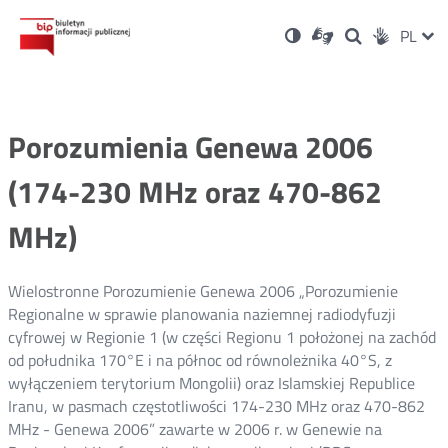
Ustawienia
Otwórz
Otwórz
Wersja
ZMI
PL
Dla
Wyszukiwark
Otwórz
zukaj
Social
w
w
niesłyszących
kontrastowa
w
JĘZ
PRZ
nowym
nowym
nowym
Media
oknie
oknie
oknie
JĘZ
Porozumienia Genewa 2006
(174-230 MHz oraz 470-862
MHz)
Wielostronne Porozumienie Genewa 2006 „Porozumienie
Regionalne w sprawie planowania naziemnej radiodyfuzji
cyfrowej w Regionie 1 (w części Regionu 1 położonej na zachód
od południka 170°E i na północ od równoleżnika 40°S, z
wyłączeniem terytorium Mongolii) oraz Islamskiej Republice
Iranu, w pasmach częstotliwości 174-230 MHz oraz 470-862
MHz - Genewa 2006” zawarte w 2006 r. w Genewie na