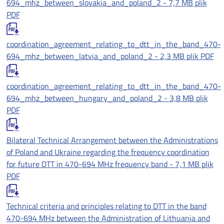
694_mhz_between_slovakia_and_poland_2 -
7,7 MB
plik
PDF
coordination_agreement_relating_to_dtt_in_the_band_470-
694_mhz_between_latvia_and_poland_2 -
2,3 MB
plik PDF
coordination_agreement_relating_to_dtt_in_the_band_470-
694_mhz_between_hungary_and_poland_2 -
3,8 MB
plik
PDF
Bilateral Technical Arrangement between the Administrations
of Poland and Ukraine regarding the frequency coordination
for future DTT in 470-694 MHz frequency band -
7,1 MB
plik
PDF
Technical criteria and principles relating to DTT in the band
470-694 MHz between the Administration of Lithuania and