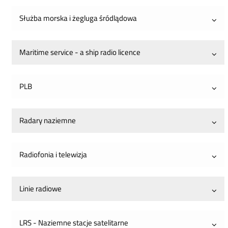
rozwiń
Służba morska i żegluga śródlądowa
element
rozwiń
Maritime service - a ship radio licence
element
rozwiń
PLB
element
rozwiń
Radary naziemne
element
rozwiń
Radiofonia i telewizja
element
rozwiń
Linie radiowe
element
rozwiń
LRS - Naziemne stacje satelitarne