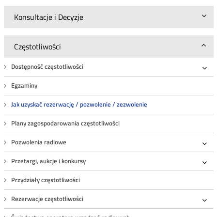
Konsultacje i Decyzje
Częstotliwości
Dostępność częstotliwości
Roz
Egzaminy
Jak uzyskać rezerwację / pozwolenie / zezwolenie
Plany zagospodarowania częstotliwości
Pozwolenia radiowe
Roz
Przetargi, aukcje i konkursy
Roz
Przydziały częstotliwości
Rezerwacje częstotliwości
Roz