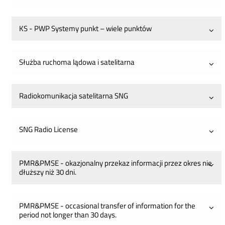
element
rozwiń
KS - PWP Systemy punkt – wiele punktów
element
rozwiń
Służba ruchoma lądowa i satelitarna
element
rozwiń
Radiokomunikacja satelitarna SNG
element
rozwiń
SNG Radio License
element
PMR&PMSE - okazjonalny przekaz informacji przez okres nie
rozwiń
dłuższy niż 30 dni.
element
PMR&PMSE - occasional transfer of information for the
rozwiń
period not longer than 30 days.
element