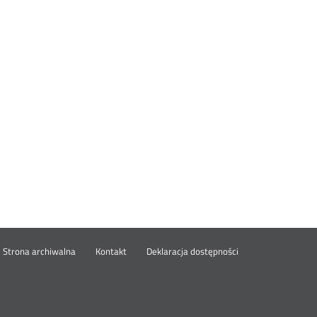
wórz
Strona archiwalna
Kontakt
Deklaracja dostępności
wym
ie