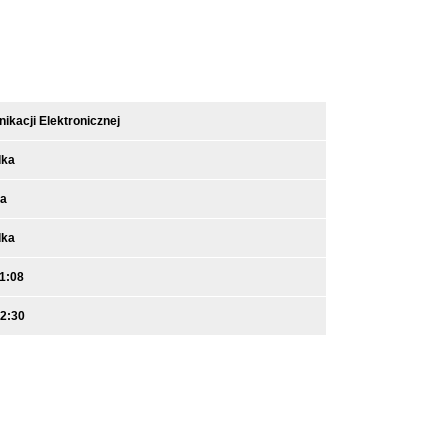
kacji Elektronicznej
dka
ra
dka
1:08
12:30