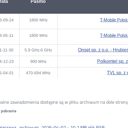
Data
Pasmo
T-Mobile Polsk
3-09-24
1800 MHz
T-Mobile Polsk
8-05-11
1800 MHz
Onset sp. z o.o. - Hrubi
1-11-30
5,9 GHz;6 GHz
Polkomtel sp. z
4-12-23
900 MHz
TVL sp. z 
6-04-01
470-694 MHz
alne zawiadomienia dostępne są w pliku archiwum na dole strony
o pobrania
zierzawa_archiwum_2026-04-02 -
10,2 MB
plik RAR