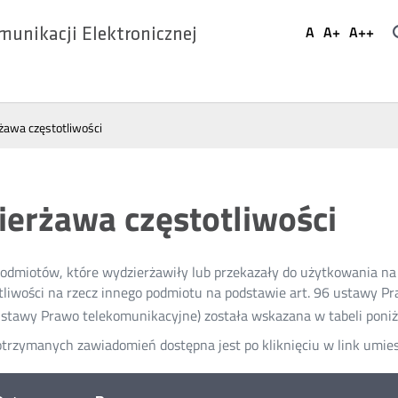
Ustaw
A
A+
A++
munikacji Elektronicznej
Domyślna
Większa
Najwi
Social
czcionka
czcionka
czcio
Media
żawa częstotliwości
ierżawa częstotliwości
podmiotów, które wydzierżawiły lub przekazały do użytkowania n
tliwości na rzecz innego podmiotu na podstawie art. 96 ustawy Pra
stawy Prawo telekomunikacyjne) została wskazana w tabeli poniż
otrzymanych zawiadomień dostępna jest po kliknięciu w link umie