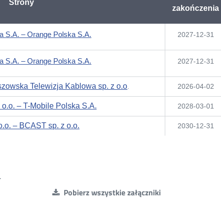
Strony
zakończenia
a S.A. – Orange Polska S.A.
Otwórz
2027-12-31
w
nowym
a S.A. – Orange Polska S.A.
Otwórz
2027-12-31
oknie
w
nowym
eszowska Telewizja Kablowa sp. z o.o
Otwórz
.
2026-04-02
oknie
w
nowym
 o.o. – T-Mobile Polska S.A.
2028-03-01
oknie
o.o. – BCAST sp. z o.o.
Otwórz
2030-12-31
w
nowym
oknie
.
Pobierz wszystkie załączniki