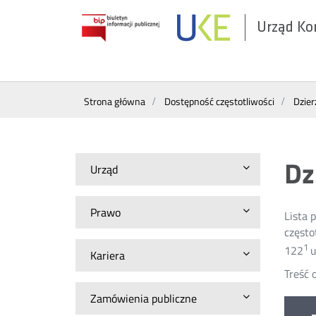
Urząd Ko
Otwórz
w
nowym
Wyszukiwarka
oknie
Strona główna
Dostępność częstotliwości
Dzier
Dz
Urząd
Prawo
Lista 
często
1
122
u
Kariera
Treść 
Zamówienia publiczne