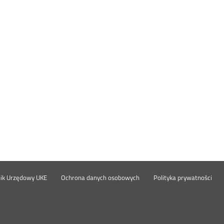
Otwórz
Ot
opka
nik Urzędowy UKE
Ochrona danych osobowych
Polityka prywatności
w
w
nowym
no
oknie
okn
nu