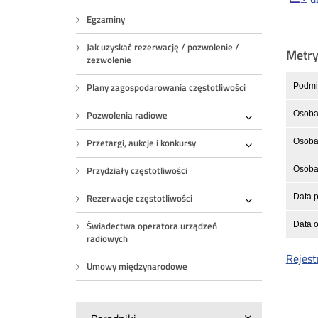
Egzaminy
Jak uzyskać rezerwację / pozwolenie /
Metr
zezwolenie
Plany zagospodarowania częstotliwości
Podmio
Pozwolenia radiowe
Osoba
Rozwiń
Przetargi, aukcje i konkursy
Osoba 
Rozwiń
Przydziały częstotliwości
Osoba 
Rezerwacje częstotliwości
Data p
Rozwiń
Świadectwa operatora urządzeń
Data o
radiowych
Rejest
Umowy międzynarodowe