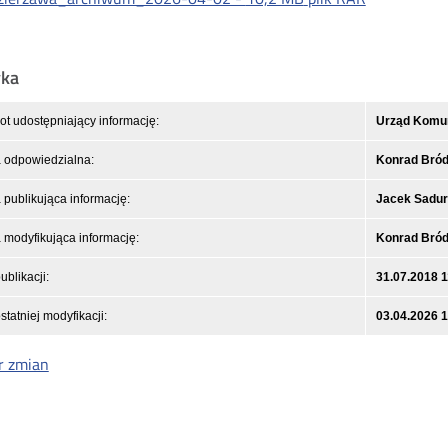
yka
t udostępniający informację:
Urząd Komuni
 odpowiedzialna:
Konrad Bró
publikująca informację:
Jacek Sadu
modyfikująca informację:
Konrad Bró
ublikacji:
31.07.2018 1
statniej modyfikacji:
03.04.2026 
r zmian