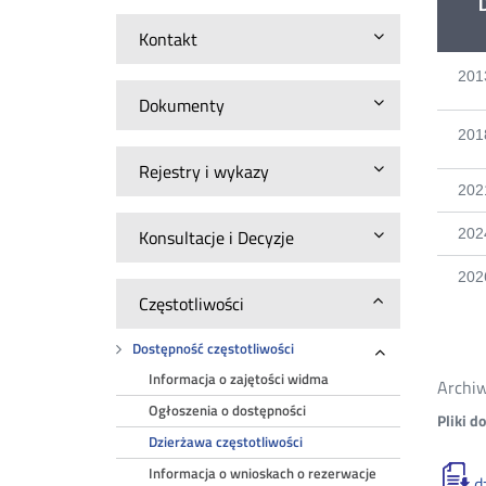
Kontakt
201
Dokumenty
201
Rejestry i wykazy
202
Konsultacje i Decyzje
202
202
Częstotliwości
Dostępność częstotliwości
Rozwiń
Informacja o zajętości widma
Archiw
Ogłoszenia o dostępności
Pliki d
Dzierżawa częstotliwości
Informacja o wnioskach o rezerwacje
d