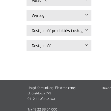
Poradniki
Wyroby
Dostępność produktów i usług
Dostępność
Dane
Urząd Komunikacji Elektronicznej
St
Dzien
ul. Giełdowa 7/9
01-211 Warszawa
kontaktowe
me
T: +48 22 33 04 000