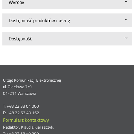
Wyroby
Dostępność produktów i usług
Dostępność
Dane
Urząd Komunikacji Elektronicznej
ul. Giełdowa 7/9
kontaktowe
01-211 Warszawa
T: +48 22 33 04 000
F: +48 22 53 49 162
Formularz kontaktowy
Redaktor: Klaudia Kieliszczyk,
T: +48 22 53 49 299