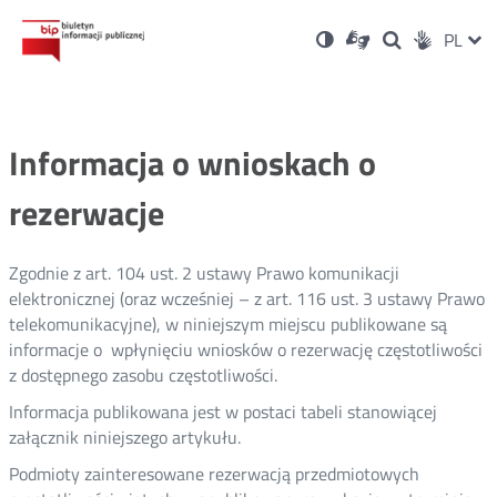
Ustawienia
Otwórz
Otwórz
Wersja
ZMI
PL
Dla
Wyszukiwark
Otwórz
zukaj
Social
w
w
niesłyszących
kontrastowa
w
JĘZ
PRZ
nowym
nowym
nowym
Media
oknie
oknie
oknie
JĘZ
Informacja o wnioskach o
rezerwacje
Zgodnie z art. 104 ust. 2 ustawy Prawo komunikacji
elektronicznej (oraz wcześniej – z art. 116 ust. 3 ustawy Prawo
telekomunikacyjne), w niniejszym miejscu publikowane są
informacje o wpłynięciu wniosków o rezerwację częstotliwości
z dostępnego zasobu częstotliwości.
Informacja publikowana jest w postaci tabeli stanowiącej
załącznik niniejszego artykułu.
Podmioty zainteresowane rezerwacją przedmiotowych