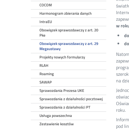
COCOM
światł
Intern
Harmonogram zbierania danych
zapewn
IntraEU
w rok
Obowiązek sprawozdawczy z art. 20
do
Pke
do
Obowiązek sprawozdawczy z art. 29
Megaustawy
Natomi
Projekty nowych formularzy
zapewn
RLAH
progra
szero
Roaming
na dzi
SAWAP
Jednoc
Sprawozdania Prezesa UKE
oświad
Sprawozdania z działalności pocztowej
Oświad
Sprawozdania z działalności PT
roku.
Usługa powszechna
Inform
Zestawienie kosztów
pod li