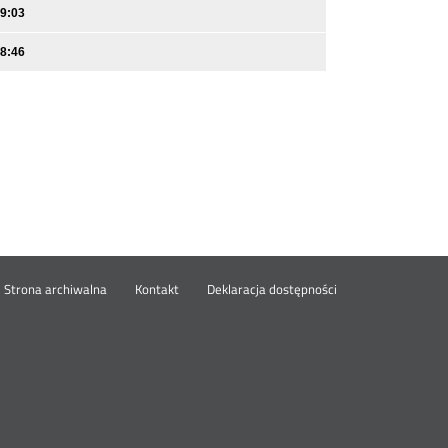
09:03
08:46
wórz
Strona archiwalna
Kontakt
Deklaracja dostępności
wym
ie