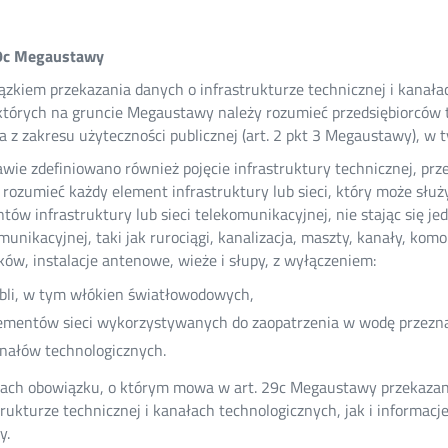
29c Megaustawy
zkiem przekazania danych o infrastrukturze technicznej i kanałach
których na gruncie Megaustawy należy rozumieć przedsiębiorców
a z zakresu użyteczności publicznej (art. 2 pkt 3 Megaustawy), w 
wie zdefiniowano również pojęcie infrastruktury technicznej, prz
 rozumieć każdy element infrastruktury lub sieci, który może słu
tów infrastruktury lub sieci telekomunikacyjnej, nie stając się 
munikacyjnej, taki jak rurociągi, kanalizacja, maszty, kanały, komor
ów, instalacje antenowe, wieże i słupy, z wyłączeniem:
bli, w tym włókien światłowodowych,
ementów sieci wykorzystywanych do zaopatrzenia w wodę przeznac
nałów technologicznych.
ch obowiązku, o którym mowa w art. 29c Megaustawy przekazaniu
trukturze technicznej i kanałach technologicznych, jak i informacj
y.