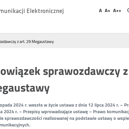
Ustaw
A
A+
A++
munikacji Elektronicznej
Domyślna
Większa
Najwi
Social
czcionka
czcionka
czcio
Media
ozdawczy z art. 29 Megaustawy
owiązek sprawozdawczy z 
gaustawy
topada 2024 r. weszła w życie ustawa z dnia 12 lipca 2024 r. – P
ca 2024 r. – Przepisy wprowadzające ustawę – Prawo komunikacji
ie sprawozdawczości realizowanej na podstawie ustawy o wspier
omunikacyjnych.