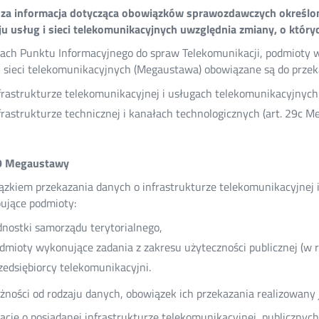
za informacja dotycząca obowiązków sprawozdawczych określony
u usług i sieci telekomunikacyjnych uwzględnia zmiany, o któr
ch Punktu Informacyjnego do spraw Telekomunikacji, podmioty 
i sieci telekomunikacyjnych (Megaustawa) obowiązane są do przeka
frastrukturze telekomunikacyjnej i usługach telekomunikacyjnych
frastrukturze technicznej i kanałach technologicznych (art. 29c M
29 Megaustawy
zkiem przekazania danych o infrastrukturze telekomunikacyjnej 
ujące podmioty:
dnostki samorządu terytorialnego,
dmioty wykonujące zadania z zakresu użyteczności publicznej (w 
zedsiębiorcy telekomunikacyjni.
żności od rodzaju danych, obowiązek ich przekazania realizowany 
acje o posiadanej infrastrukturze telekomunikacyjnej, publicznyc