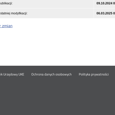
ublikacji:
09.10.2024 
statniej modyfikacji:
06.03.2025 
r zmian
Otwórz
Ot
opka
nik Urzędowy UKE
Ochrona danych osobowych
Polityka prywatności
w
w
nowym
no
oknie
okn
nu