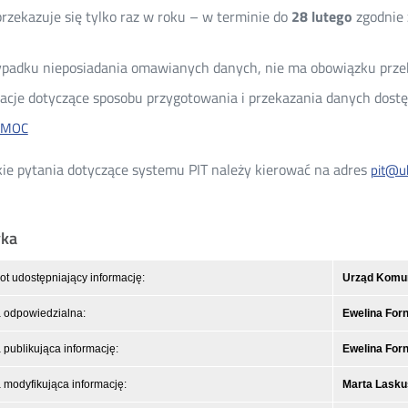
rzekazuje się tylko raz w roku – w terminie do
28 lutego
zgodnie 
padku nieposiadania omawianych danych, nie ma obowiązku przek
acje dotyczące sposobu przygotowania i przekazania danych dostę
OMOC
ie pytania dotyczące systemu PIT należy kierować na adres
pit@uk
yka
t udostępniający informację:
Urząd Komuni
 odpowiedzialna:
Ewelina For
publikująca informację:
Ewelina For
modyfikująca informację:
Marta Lasku