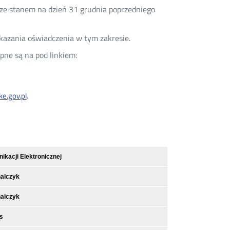
ze stanem na dzień 31 grudnia poprzedniego
azania oświadczenia w tym zakresie.
pne są na pod linkiem:
.
e.gov.pl
kacji Elektronicznej
nalczyk
nalczyk
s