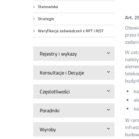
Stanowiska
Art. 
Strategie
Obowią
Weryfikacja zaświadczeń z RPT i RJST
przez 
zadani
W usta
Rejestry i wykazy
należy
elemen
Konsultacje i Decyzje
teleko
budynk
ka
Częstotliwości
el
ka
Poradniki
W rama
infras
Wyroby
budow