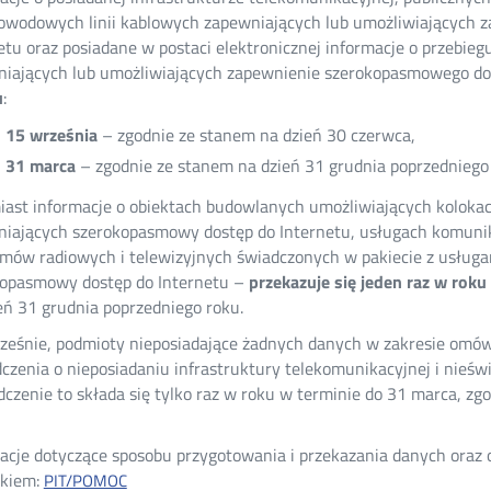
owodowych linii kablowych zapewniających lub umożliwiających
etu oraz posiadane w postaci elektronicznej informacje o przebieg
iających lub umożliwiających zapewnienie szerokopasmowego do
u
:
 15 września
– zgodnie ze stanem na dzień 30 czerwca,
 31 marca
– zgodnie ze stanem na dzień 31 grudnia poprzedniego 
ast informacje o obiektach budowlanych umożliwiających kolokac
iających szerokopasmowy dostęp do Internetu, usługach komunik
mów radiowych i telewizyjnych świadczonych w pakiecie z usługa
kopasmowy dostęp do Internetu –
przekazuje się jeden raz w roku
eń 31 grudnia poprzedniego roku.
ześnie, podmioty nieposiadające żadnych danych w zakresie omów
czenia o nieposiadaniu infrastruktury telekomunikacyjnej i nieś
czenie to składa się tylko raz w roku w terminie do 31 marca, zg
acje dotyczące sposobu przygotowania i przekazania danych oraz 
nkiem:
PIT/POMOC