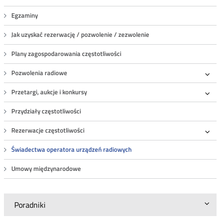
Roz
Egzaminy
Jak uzyskać rezerwację / pozwolenie / zezwolenie
Plany zagospodarowania częstotliwości
Pozwolenia radiowe
Roz
Przetargi, aukcje i konkursy
Roz
Przydziały częstotliwości
Rezerwacje częstotliwości
Roz
Świadectwa operatora urządzeń radiowych
Umowy międzynarodowe
Poradniki