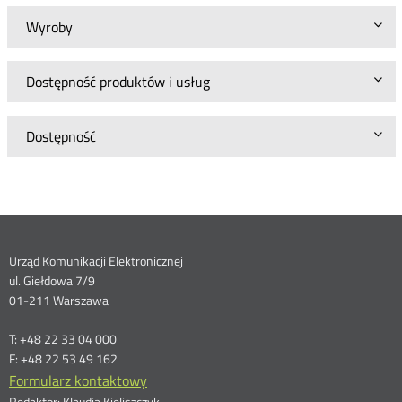
Wyroby
Dostępność produktów i usług
Dostępność
Dane
Urząd Komunikacji Elektronicznej
ul. Giełdowa 7/9
kontaktowe
01-211 Warszawa
T: +48 22 33 04 000
F: +48 22 53 49 162
Formularz kontaktowy