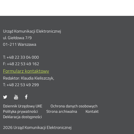
Dane
Urząd Komunikacji Elektronicznej
ul. Giełdowa 7/9
kontaktowe
01-211 Warszawa
T: +48 22 33 04 000
F: +48 22 53 49 162
Formularz kontaktowy
Redaktor: Klaudia Kieliszczyk,
T: +48 22 53 49 299
UKE
UKE
UKE
Otwórz
Otwórz
Otwórz
na
na
na
w
w
w
Otwórz
Stopka
Dziennik Urzędowy UKE
Ochrona danych osobowych
portalu
portalu
portalu
nowym
nowym
nowym
Otwórz
w
Polityka prywatności
Strona archiwalna
Kontakt
Twitter
Youtube
Facebook
oknie
oknie
oknie
w
nowym
Deklaracja dostępności
menu
nowym
oknie
oknie
2026 Urząd Komunikacji Elektronicznej