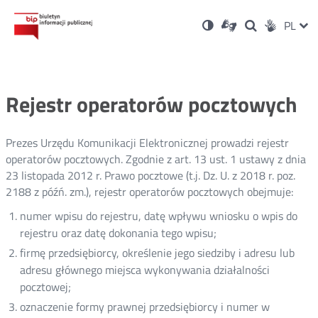
Ustawienia
Otwórz
Otwórz
Wersja
ZMI
PL
Dla
Wyszukiwark
Otwórz
zukaj
Social
w
w
niesłyszących
kontrastowa
w
JĘZ
PRZ
nowym
nowym
nowym
Media
oknie
oknie
oknie
JĘZ
Rejestr operatorów pocztowych
Prezes Urzędu Komunikacji Elektronicznej prowadzi rejestr
operatorów pocztowych. Zgodnie z art. 13 ust. 1 ustawy z dnia
23 listopada 2012 r. Prawo pocztowe (t.j. Dz. U. z 2018 r. poz.
2188 z późń. zm.), rejestr operatorów pocztowych obejmuje:
numer wpisu do rejestru, datę wpływu wniosku o wpis do
rejestru oraz datę dokonania tego wpisu;
firmę przedsiębiorcy, określenie jego siedziby i adresu lub
adresu głównego miejsca wykonywania działalności
pocztowej;
oznaczenie formy prawnej przedsiębiorcy i numer w