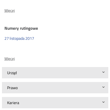
O:
Więcej
Procedura
informowania
o
Numery rutingowe
lokalizacji
abonentów
numerów
27
listopada
2017
alarmowych
i
kierowaniu
połączeń
O:
Więcej
alarmowych
Numery
rutingowe
Urząd
Prawo
Kariera