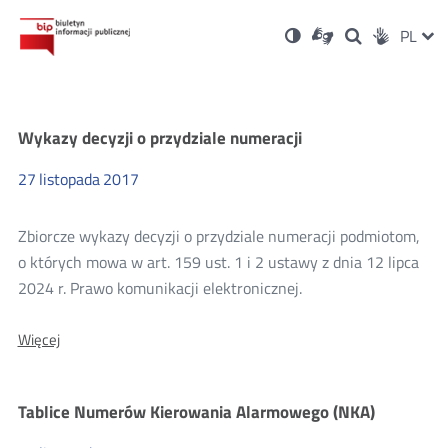
Ustawienia
Otwórz
Otwórz
Wersja
ZMI
PL
Dla
Wyszukiwark
Otwórz
zukaj
Social
w
w
niesłyszących
kontrastowa
w
JĘZ
PRZ
nowym
nowym
nowym
Media
oknie
oknie
oknie
JĘZ
Numeracja
Wykazy decyzji o przydziale numeracji
27
listopada
2017
Zbiorcze wykazy decyzji o przydziale numeracji podmiotom,
o których mowa w art. 159 ust. 1 i 2 ustawy z dnia 12 lipca
2024 r. Prawo komunikacji elektronicznej.
O:
Więcej
Wykazy
decyzji
o
Tablice Numerów Kierowania Alarmowego (NKA)
przydziale
numeracji