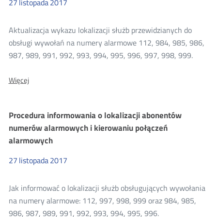
27
listopada
2017
Aktualizacja wykazu lokalizacji służb przewidzianych do
obsługi wywołań na numery alarmowe 112, 984, 985, 986,
987, 989, 991, 992, 993, 994, 995, 996, 997, 998, 999.
O:
Więcej
Tablice
Numerów
Kierowania
Procedura informowania o lokalizacji abonentów
Alarmowego
(NKA)
numerów alarmowych i kierowaniu połączeń
alarmowych
27
listopada
2017
Jak informować o lokalizacji służb obsługujących wywołania
na numery alarmowe: 112, 997, 998, 999 oraz 984, 985,
986, 987, 989, 991, 992, 993, 994, 995, 996.