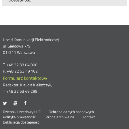
Dane
Urząd Komunikacji Elektronicznej
ul. Giełdowa 7/9
kontaktowe
01-211 Warszawa
T: +48 22 33 04 000
F: +48 22 53 49 162
Formularz kontaktowy
Redaktor: Klaudia Kieliszczyk,
T: +48 22 53 49 299
UKE
UKE
UKE
Otwórz
Otwórz
Otwórz
na
na
na
w
w
w
Otwórz
Stopka
Dziennik Urzędowy UKE
Ochrona danych osobowych
portalu
portalu
portalu
nowym
nowym
nowym
Otwórz
w
Polityka prywatności
Strona archiwalna
Kontakt
Twitter
Youtube
Facebook
oknie
oknie
oknie
w
nowym
Deklaracja dostępności
menu
nowym
oknie