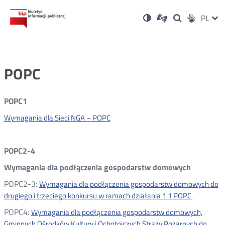
Ustawienia
Otwórz
Otwórz
Wersja
ZMI
PL
Dla
Wyszukiwark
Otwórz
zukaj
Social
w
w
niesłyszących
kontrastowa
w
JĘZ
PRZ
nowym
nowym
nowym
Media
oknie
oknie
oknie
JĘZ
POPC
POPC1
Wymagania dla Sieci NGA – POPC
POPC2-4
Wymagania dla podłączenia gospodarstw domowych
POPC2-3:
Wymagania dla podłączenia gospodarstw domowych do
drugiego i trzeciego konkursu w ramach działania 1.1 POPC
POPC4:
Wymagania dla podłączenia gospodarstw domowych,
Gminnych Ośrodków Kultury i Ochotniczych Straży Pożarnych do