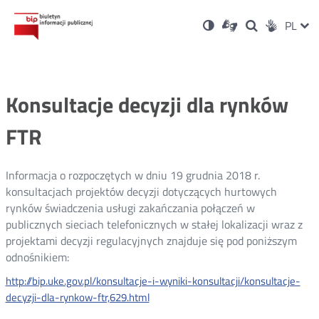
Ustawienia
Otwórz
Otwórz
Wersja
ZMI
PL
Dla
Wyszukiwark
Otwórz
zukaj
Social
w
w
niesłyszących
kontrastowa
w
JĘZ
PRZ
nowym
nowym
nowym
Media
oknie
oknie
oknie
JĘZ
Konsultacje decyzji dla rynków
FTR
Informacja o rozpoczętych w dniu 19 grudnia 2018 r.
konsultacjach projektów decyzji dotyczących hurtowych
rynków świadczenia usługi zakańczania połączeń w
publicznych sieciach telefonicznych w stałej lokalizacji wraz z
projektami decyzji regulacyjnych znajduje się pod poniższym
odnośnikiem:
http://bip.uke.gov.pl/konsultacje-i-wyniki-konsultacji/konsultacje-
decyzji-dla-rynkow-ftr,629.html