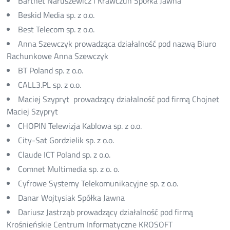
Bartnet Naruszewicz i Krawczun Spółka Jawna
Beskid Media sp. z o.o.
Best Telecom sp. z o.o.
Anna Szewczyk prowadząca działalność pod nazwą Biuro
Rachunkowe Anna Szewczyk
BT Poland sp. z o.o.
CALL3.PL sp. z o.o.
Maciej Szypryt prowadzący działalność pod firmą Chojnet
Maciej Szypryt
CHOPIN Telewizja Kablowa sp. z o.o.
City-Sat Gordzielik sp. z o.o.
Claude ICT Poland sp. z o.o.
Comnet Multimedia sp. z o. o.
Cyfrowe Systemy Telekomunikacyjne sp. z o.o.
Danar Wojtysiak Spółka Jawna
Dariusz Jastrząb prowadzący działalność pod firmą
Krośnieńskie Centrum Informatyczne KROSOFT