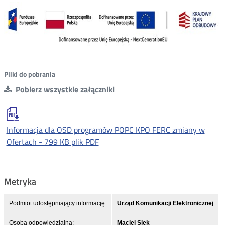
Pliki do pobrania
Pobierz wszystkie załączniki
Informacja dla OSD programów POPC KPO FERC zmiany w
Ofertach -
799 KB
plik PDF
Metryka
Podmiot udostępniający informację:
Urząd Komunikacji Elektronicznej
Osoba odpowiedzialna:
Maciej Siek