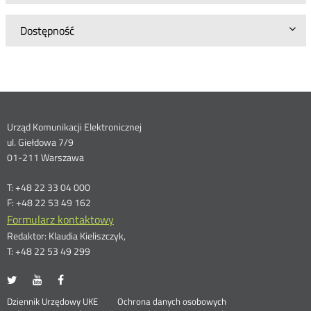
Dostępność
Dane
Urząd Komunikacji Elektronicznej
ul. Giełdowa 7/9
kontaktowe
01-211 Warszawa
T: +48 22 33 04 000
F: +48 22 53 49 162
Formularz kontaktowy
Redaktor: Klaudia Kieliszczyk,
T: +48 22 53 49 299
UKE
UKE
UKE
Otwórz
Otwórz
Otwórz
na
na
na
w
w
w
Otwórz
Stopka
Dziennik Urzędowy UKE
Ochrona danych osobowych
portalu
portalu
portalu
nowym
nowym
nowym