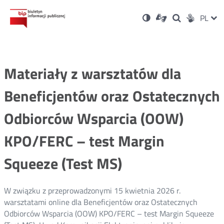
Ustawienia
Otwórz
Otwórz
Wersja
ZMI
PL
Dla
Wyszukiwark
Otwórz
zukaj
Social
w
w
niesłyszących
kontrastowa
w
JĘZ
PRZ
nowym
nowym
nowym
Media
oknie
oknie
oknie
JĘZ
Materiały z warsztatów dla
Beneficjentów oraz Ostatecznych
Odbiorców Wsparcia (OOW)
KPO/FERC – test Margin
Squeeze (Test MS)
W związku z przeprowadzonymi 15 kwietnia 2026 r.
warsztatami online dla Beneficjentów oraz Ostatecznych
Odbiorców Wsparcia (OOW) KPO/FERC – test Margin Squeeze