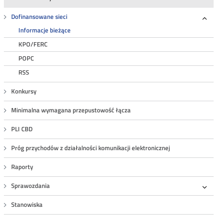
Dofinansowane sieci
Roz
Informacje bieżące
KPO/FERC
POPC
RSS
Konkursy
Minimalna wymagana przepustowość łącza
PLI CBD
Próg przychodów z działalności komunikacji elektronicznej
Raporty
Sprawozdania
Roz
Stanowiska