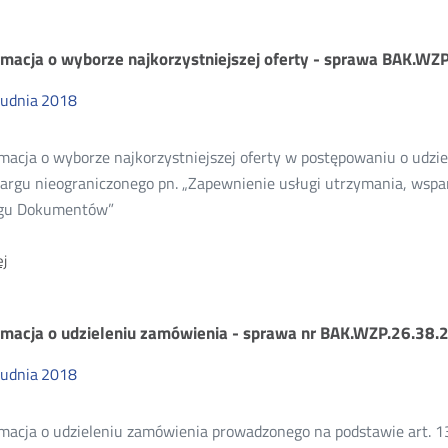
mówienia
rmacja o wyborze najkorzystniejszej oferty - sprawa BAK.WZ
rudnia
2018
bliczne
macja o wyborze najkorzystniejszej oferty w postępowaniu o udzi
18
targu nieograniczonego pn. „Zapewnienie usługi utrzymania, wspa
gu Dokumentów”
O:
j
Informacja
o
wyborze
rmacja o udzieleniu zamówienia - sprawa nr BAK.WZP.26.38.
najkorzystniejszej
oferty
-
rudnia
2018
sprawa
BAK.WZP.26.43.2018
rmacja o udzieleniu zamówienia prowadzonego na podstawie art. 