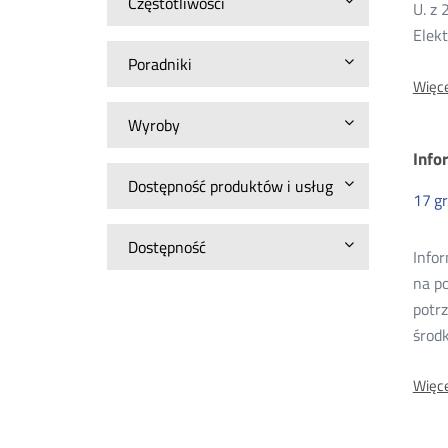
Częstotliwości
U. z 
Elek
Poradniki
Więce
Wyroby
Info
Dostępność produktów i usług
17
g
Dostępność
Info
na p
potrz
środ
Więce