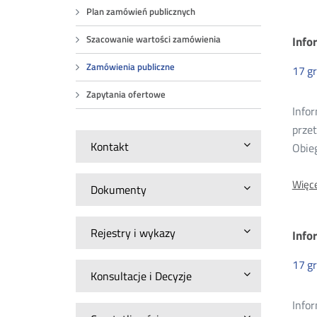
Plan zamówień publicznych
Za
Info
Szacowanie wartości zamówienia
Zamówienia publiczne
17
g
pu
Zapytania ofertowe
Infor
20
prze
Kontakt
Obie
Więce
Dokumenty
Rejestry i wykazy
Info
17
g
Konsultacje i Decyzje
Info