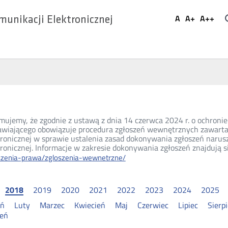
Ustaw
A
A+
A++
munikacji Elektronicznej
Domyślna
Większa
Najwi
Social
czcionka
czcionka
czcio
Media
mujemy, że zgodnie z ustawą z dnia 14 czerwca 2024 r. o ochronie 
wiającego obowiązuje procedura zgłoszeń wewnętrznych zawarta
tronicznej w sprawie ustalenia zasad dokonywania zgłoszeń narus
ronicznej. Informacje w zakresie dokonywania zgłoszeń znajdują s
szenia-prawa/zgloszenia-wewnetrzne/
2018
2019
2020
2021
2022
2023
2024
2025
eń
Luty
Marzec
Kwiecień
Maj
Czerwiec
Lipiec
Sierp
ień