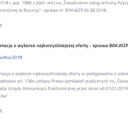
2018 r. poz. 1986 z późn. zm.) na „Świadczenie usług ochrony fizy
tronicznej w Boruczy”- sprawa nr: BAK.WZP.26.38.2018.
O:
j
Informacja
o
udzieleniu
rmacja o wyborze najkorzystniejszej oferty - sprawa BAK.WZ
zamówienia
-
sprawa
rudnia
2018
nr
BAK.WZP.26.38.2018
rmacja o wyborze najkorzystniejszej oferty w postępowaniu o udz
odstawie art. 138o ustawy Prawo zamówień publicznych na „Świa
eby Urzędu Komunikacji Elektronicznej przez okres od 01.01.2019 
ków"
O:
j
Informacja
o
wyborze