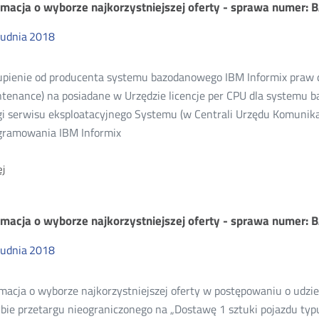
rmacja o wyborze najkorzystniejszej oferty - sprawa numer:
najkorzystniejszej
oferty
-
rudnia
2018
sprawa
BAK.WZP.26.44.2018
pienie od producenta systemu bazodanowego IBM Informix praw d
ntenance) na posiadane w Urzędzie licencje per CPU dla systemu 
i serwisu eksploatacyjnego Systemu (w Centrali Urzędu Komunikac
gramowania IBM Informix
O:
j
Informacja
o
wyborze
rmacja o wyborze najkorzystniejszej oferty - sprawa numer:
najkorzystniejszej
oferty
-
rudnia
2018
sprawa
numer:
BAK.WZP.26.46.2018
rmacja o wyborze najkorzystniejszej oferty w postępowaniu o udz
ybie przetargu nieograniczonego na „Dostawę 1 sztuki pojazdu ty