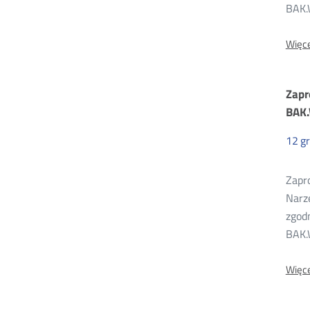
BAK.
Więce
Zapr
BAK.
12
g
Zapro
Narzę
zgod
BAK.
Więce