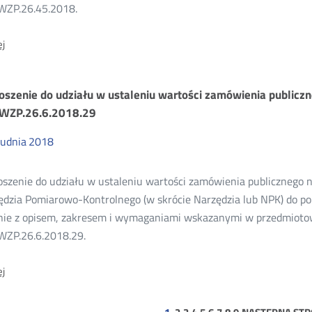
WZP.26.45.2018.
O:
j
Informacja
o
wyborze
oszenie do udziału w ustaleniu wartości zamówienia publicz
najkorzystniejszej
oferty
WZP.26.6.2018.29
-
sprawa
rudnia
2018
numer:
BAK.WZP.26.45.2018.
szenie do udziału w ustaleniu wartości zamówienia publicznego na
dzia Pomiarowo-Kontrolnego (w skrócie Narzędzia lub NPK) do pom
nie z opisem, zakresem i wymaganiami wskazanymi w przedmioto
WZP.26.6.2018.29.
O:
j
Zaproszenie
do
udziału
strona
strona
strona
strona
strona
strona
strona
strona