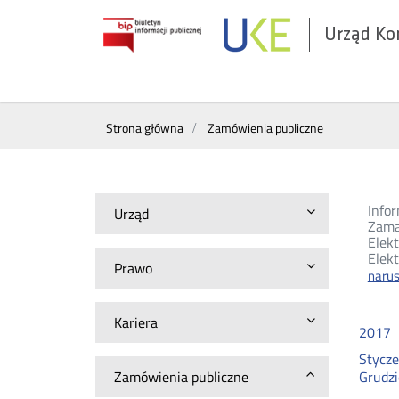
Urząd Ko
Otwórz
w
nowym
Wyszukiwarka
oknie
Strona główna
Zamówienia publiczne
Infor
Urząd
Zama
Elek
Elekt
Prawo
naru
Kariera
2017
Stycz
Zamówienia publiczne
Grudz