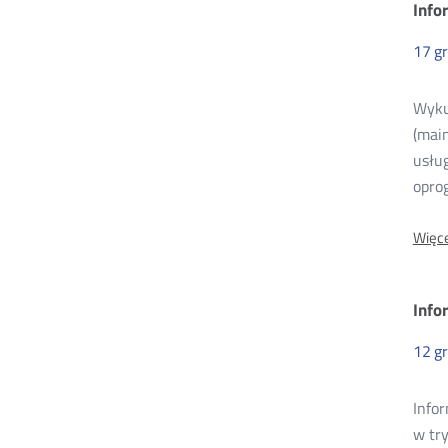
Info
17
g
Wyku
(mai
usług
opro
Więce
Info
12
g
Info
w tr