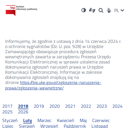
Ustawienia
Otwórz
Otwórz
Wersja
ZMI
PL
Dla
Wyszukiwark
Otwórz
zukaj
Social
w
w
niesłyszących
kontrastowa
w
JĘZ
PRZ
nowym
nowym
nowym
Media
oknie
oknie
oknie
JĘZ
Informujemy, że zgodnie z ustawą z dnia 14 czerwca 2024 r.
o ochronie sygnalistów (Dz. U. poz. 928) w Urzędzie
Zamawiającego obowiązuje procedura zgłoszeń
wewnętrznych zawarta w zarządzeniu Prezesa Urzędu
Komunikacji Elektronicznej w sprawie ustalenia zasad
dokonywania zgłoszeń naruszeń prawa w Urzędzie
Komunikacji Elektronicznej. Informacje w zakresie
dokonywania zgłoszeń znajdują się na
stronie
https://bip.uke.gov.pl/zgloszenia-naruszenia-
prawa/zgloszenia-wewnetrzne/
2017
2018
2019
2020
2021
2022
2023
2024
2025
2026
Styczeń
Luty
Marzec
Kwiecień
Maj
Czerwiec
Lipiec
Sierpień
Wrzesień
Październik
Listopad