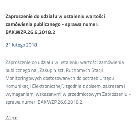
o
zamówieniu
Zaproszenie do udziału w ustaleniu wartości
–
numer
zamówienia publicznego - sprawa numer:
sprawy:
BAK.WZP.26.6.2018.2
BAK.WZP.26.13.2018.
21
lutego
2018
Zaproszenie do udziału w ustaleniu wartości zamówienia
publicznego na „Zakup 4 szt. Ruchomych Stacji
Monitoringowych dostosowanych do potrzeb Urzędu
Komunikacji Elektronicznej”, zgodnie z opisem, zakresem i
wymaganiami wskazanymi w przedmiotowym Zaproszeniu -
sprawa numer: BAK.WZP.26.6.2018.2.
O:
Więcej
Zaproszenie
do
udziału