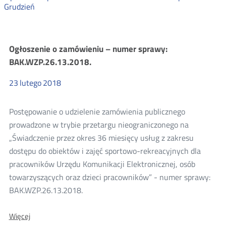
Grudzień
Zamówienia
Ogłoszenie o zamówieniu – numer sprawy:
BAK.WZP.26.13.2018.
publiczne
23
lutego
2018
2018
Postępowanie o udzielenie zamówienia publicznego
prowadzone w trybie przetargu nieograniczonego na
„Świadczenie przez okres 36 miesięcy usług z zakresu
dostępu do obiektów i zajęć sportowo-rekreacyjnych dla
pracowników Urzędu Komunikacji Elektronicznej, osób
towarzyszących oraz dzieci pracowników” - numer sprawy:
BAK.WZP.26.13.2018.
O:
Więcej
Ogłoszenie