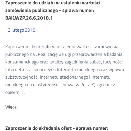
Zaproszenie do udziału w ustaleniu wartości
w
ustaleniu
zamówienia publicznego - sprawa numer:
wartości
BAK.WZP.26.6.2018.1
zamówienia
publicznego
-
13
lutego
2018
sprawa
numer:
BAK.WZP.26.6.2018.2
Zaproszenie do udziału w ustaleniu wartości zamówienia
publicznego na „Realizację usługi przeprowadzenia badania
konsumenckiego oraz analizy zagadnienia substytucyjności
Internetu stacjonarnego i Internetu mobilnego oraz wpływu
substytucyjności Internetu stacjonarnego i Internetu
mobilnego na elastyczność cenową w Polsce”, zgodnie z
opisem ...".
O:
Więcej
Zaproszenie
do
udziału
Zaproszenie do składania ofert - sprawa numer:
w