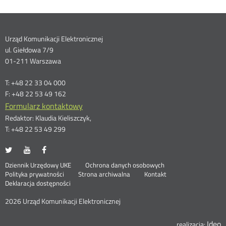
Dane
Urząd Komunikacji Elektronicznej
ul. Giełdowa 7/9
kontaktowe
01-211 Warszawa
T: +48 22 33 04 000
F: +48 22 53 49 162
Formularz kontaktowy
Redaktor: Klaudia Kieliszczyk,
T: +48 22 53 49 299
UKE
UKE
UKE
Otwórz
Otwórz
Otwórz
na
na
na
w
w
w
Otwórz
Stopka
Dziennik Urzędowy UKE
Ochrona danych osobowych
portalu
portalu
portalu
nowym
nowym
nowym
Otwórz
w
Polityka prywatności
Strona archiwalna
Kontakt
Twitter
Youtube
Facebook
oknie
oknie
oknie
w
nowym
Deklaracja dostępności
menu
nowym
oknie
oknie
2026 Urząd Komunikacji Elektronicznej
Ideo
O
realizacja: