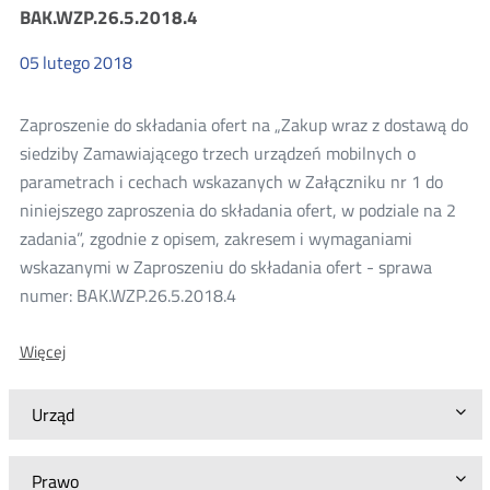
ustaleniu
BAK.WZP.26.5.2018.4
wartości
zamówienia
05
lutego
2018
publicznego
-
sprawa
Zaproszenie do składania ofert na „Zakup wraz z dostawą do
numer:
BAK.WZP.26.6.2018.1
siedziby Zamawiającego trzech urządzeń mobilnych o
parametrach i cechach wskazanych w Załączniku nr 1 do
niniejszego zaproszenia do składania ofert, w podziale na 2
zadania”, zgodnie z opisem, zakresem i wymaganiami
wskazanymi w Zaproszeniu do składania ofert - sprawa
numer: BAK.WZP.26.5.2018.4
O:
Więcej
Zaproszenie
do
składania
Urząd
ofert
-
sprawa
Prawo
numer: