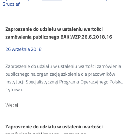
Grudzień
Zamówienia
Zaproszenie do udziału w ustaleniu wartości
zamówienia publicznego BAK.WZP.26.6.2018.16
publiczne
26
września
2018
2018
Zaproszenie do udziału w ustaleniu wartości zamówienia
publicznego na organizację szkolenia dla pracowników
Instytucji Specjalistycznej Programu Operacyjnego Polska
Cyfrowa.
O:
Więcej
Zaproszenie
do
udziału
Zaproszenie do udziału w ustaleniu wartości
w
ustaleniu