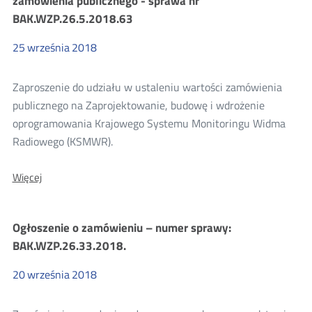
zamówienia publicznego - sprawa nr
wartości
BAK.WZP.26.5.2018.63
zamówienia
publicznego
BAK.WZP.26.6.2018.16
25
września
2018
Zaproszenie do udziału w ustaleniu wartości zamówienia
publicznego na Zaprojektowanie, budowę i wdrożenie
oprogramowania Krajowego Systemu Monitoringu Widma
Radiowego (KSMWR).
O:
Więcej
Zaproszenie
do
udziału
Ogłoszenie o zamówieniu – numer sprawy:
w
ustaleniu
BAK.WZP.26.33.2018.
wartości
zamówienia
20
września
2018
publicznego
-
sprawa