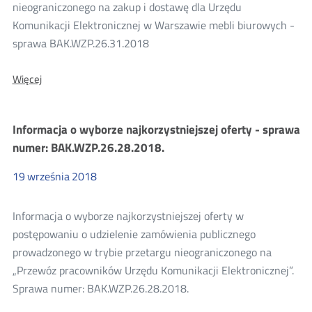
nieograniczonego na zakup i dostawę dla Urzędu
Komunikacji Elektronicznej w Warszawie mebli biurowych -
sprawa BAK.WZP.26.31.2018
O:
Więcej
Informacja
o
wyborze
Informacja o wyborze najkorzystniejszej oferty - sprawa
najkorzystniejszej
oferty
numer: BAK.WZP.26.28.2018.
-
sprawa
19
września
2018
BAK.WZP.26.31.2018
Informacja o wyborze najkorzystniejszej oferty w
postępowaniu o udzielenie zamówienia publicznego
prowadzonego w trybie przetargu nieograniczonego na
„Przewóz pracowników Urzędu Komunikacji Elektronicznej”.
Sprawa numer: BAK.WZP.26.28.2018.