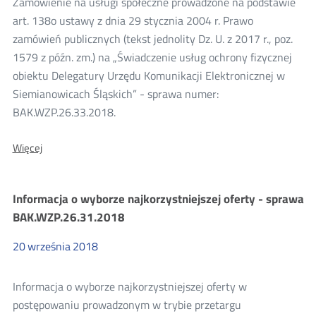
Zamówienie na usługi społeczne prowadzone na podstawie
nr
BAK.WZP.26.5.2018.63
art. 138o ustawy z dnia 29 stycznia 2004 r. Prawo
zamówień publicznych (tekst jednolity Dz. U. z 2017 r., poz.
1579 z późn. zm.) na „Świadczenie usług ochrony fizycznej
obiektu Delegatury Urzędu Komunikacji Elektronicznej w
Siemianowicach Śląskich” - sprawa numer:
BAK.WZP.26.33.2018.
O:
Więcej
Ogłoszenie
o
zamówieniu
Informacja o wyborze najkorzystniejszej oferty - sprawa
–
numer
BAK.WZP.26.31.2018
sprawy:
BAK.WZP.26.33.2018.
20
września
2018
Informacja o wyborze najkorzystniejszej oferty w
postępowaniu prowadzonym w trybie przetargu