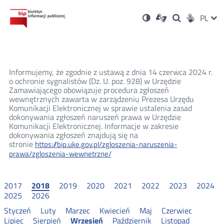
Ustawienia
Otwórz
Otwórz
Wersja
ZMI
PL
Dla
Wyszukiwark
Otwórz
zukaj
Social
w
w
niesłyszących
kontrastowa
w
JĘZ
PRZ
nowym
nowym
nowym
Media
oknie
oknie
oknie
JĘZ
Informujemy, że zgodnie z ustawą z dnia 14 czerwca 2024 r.
o ochronie sygnalistów (Dz. U. poz. 928) w Urzędzie
Zamawiającego obowiązuje procedura zgłoszeń
wewnętrznych zawarta w zarządzeniu Prezesa Urzędu
Komunikacji Elektronicznej w sprawie ustalenia zasad
dokonywania zgłoszeń naruszeń prawa w Urzędzie
Komunikacji Elektronicznej. Informacje w zakresie
dokonywania zgłoszeń znajdują się na
stronie
https://bip.uke.gov.pl/zgloszenia-naruszenia-
prawa/zgloszenia-wewnetrzne/
2017
2018
2019
2020
2021
2022
2023
2024
2025
2026
Styczeń
Luty
Marzec
Kwiecień
Maj
Czerwiec
Lipiec
Sierpień
Wrzesień
Październik
Listopad