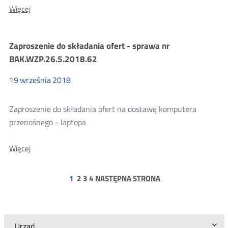
O:
Więcej
Informacja
o
wyborze
Zaproszenie do składania ofert - sprawa nr
najkorzystniejszej
oferty
BAK.WZP.26.5.2018.62
-
sprawa
19
września
2018
numer:
BAK.WZP.26.28.2018.
Zaproszenie do składania ofert na dostawę komputera
przenośnego - laptopa
O:
Więcej
Zaproszenie
do
składania
strona
strona
strona
1
2
3
4
NASTĘPNA STRONA
ofert
-
sprawa
nr
BAK.WZP.26.5.2018.62
Urząd