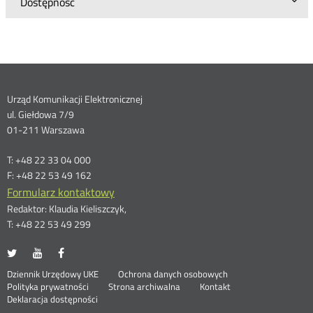
Dostępność
Dane
Urząd Komunikacji Elektronicznej
ul. Giełdowa 7/9
kontaktowe
01-211 Warszawa
T: +48 22 33 04 000
F: +48 22 53 49 162
Formularz kontaktowy
Redaktor: Klaudia Kieliszczyk,
T: +48 22 53 49 299
UKE
UKE
UKE
Otwórz
Otwórz
Otwórz
na
na
na
w
w
w
Otwórz
Stopka
Dziennik Urzędowy UKE
Ochrona danych osobowych
portalu
portalu
portalu
nowym
nowym
nowym
Otwórz
w
Polityka prywatności
Strona archiwalna
Kontakt
Twitter
Youtube
Facebook
oknie
oknie
oknie
w
nowym
Deklaracja dostępności
nowym
oknie