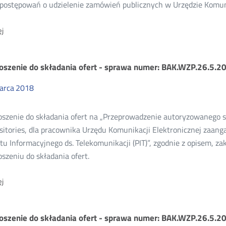
 postępowań o udzielenie zamówień publicznych w Urzędzie Komuni
O:
j
Plan
postępowań
o
oszenie do składania ofert - sprawa numer: BAK.WZP.26.5.2
udzielenie
zamówień
publicznych
arca
2018
w
Urzędzie
Komunikacji
szenie do składania ofert na „Przeprowadzenie autoryzowanego sz
Elektronicznej
sitories, dla pracownika Urzędu Komunikacji Elektronicznej zaan
na
2018
tu Informacyjnego ds. Telekomunikacji (PIT)”, zgodnie z opisem,
r.
szeniu do składania ofert.
O:
j
Zaproszenie
do
składania
oszenie do składania ofert - sprawa numer: BAK.WZP.26.5.2
ofert