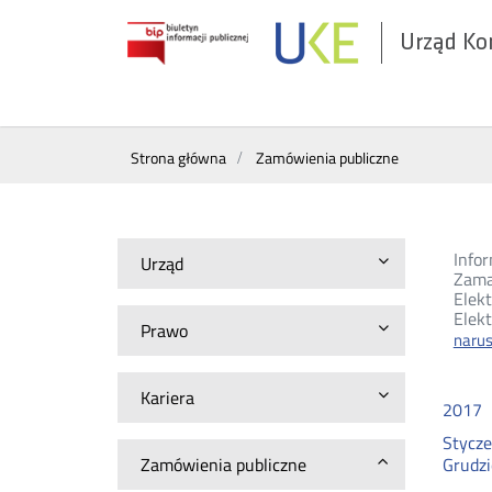
Urząd Ko
Otwórz
w
nowym
Wyszukiwarka
oknie
Strona główna
Zamówienia publiczne
Infor
Urząd
Zama
Elek
Elekt
Prawo
naru
Kariera
2017
Stycz
Zamówienia publiczne
Grudz