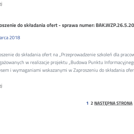
O:
j
Zaproszenie
do
składania
oszenie do składania ofert - sprawa numer: BAK.WZP.26.5.20
ofert
-
sprawa
arca
2018
numer:
BAK.WZP.26.5.2018.7.
oszenie do składania ofert na „Przeprowadzenie szkoleń dla prac
ażowanych w realizacje projektu „Budowa Punktu Informacyjnego d
esem i wymaganiami wskazanymi w Zaproszeniu do składania ofer
O:
j
Zaproszenie
do
składania
strona
1
2
NASTĘPNA STRONA
ofert
-
sprawa
numer:
BAK.WZP.26.5.2018.6.