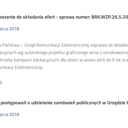
mówienia
oszenie do składania ofert - sprawa numer: BAK.WZP.26.5.2
arca
2018
bliczne
 Państwa – Urząd Komunikacji Elektronicznej zaprasza do składani
18
acyjnych wg autorskiego projektu graficznego wraz z oznakowani
trzeby kampanii edukacyjnych dla dzieci w wieku od 6 do 9 lat or
nikacji Elektronicznej
O:
j
Zaproszenie
do
składania
 postępowań o udzielenie zamówień publicznych w Urzędzie K
ofert
-
sprawa
arca
2018
numer:
BAK.WZP.26.5.2018.10