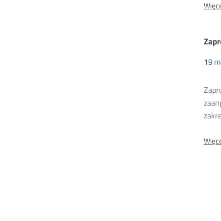
Więce
Zapr
19
m
Zapr
zaang
zakr
Więce