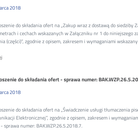
-
sprawa
arca
2018
numer:
BAK.WZP.26.5.2018.9
oszenie do składania ofert na „Zakup wraz z dostawą do siedzib
etrach i cechach wskazanych w Załączniku nr 1 do niniejszego zap
ia (części)”, zgodnie z opisem, zakresem i wymaganiami wskazany
O:
j
Zaproszenie
do
składania
oszenie do składania ofert - sprawa numer: BAK.WZP.26.5.20
ofert
-
sprawa
arca
2018
numer:
BAK.WZP.26.5.2018.8
szenie do składania ofert na „Świadczenie usługi tłumaczenia pis
nikacji Elektronicznej”, zgodnie z opisem, zakresem i wymagania
t - sprawa numer: BAK.WZP.26.5.2018.7.