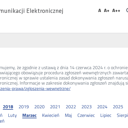
Ustaw
A
A+
A++
munikacji Elektronicznej
Domyślna
Większa
Najwi
Social
czcionka
czcionka
czcio
Media
mujemy, że zgodnie z ustawą z dnia 14 czerwca 2024 r. o ochronie 
wiającego obowiązuje procedura zgłoszeń wewnętrznych zawarta
tronicznej w sprawie ustalenia zasad dokonywania zgłoszeń narus
ronicznej. Informacje w zakresie dokonywania zgłoszeń znajdują s
szenia-prawa/zgloszenia-wewnetrzne/
2018
2019
2020
2021
2022
2023
2024
2025
eń
Luty
Marzec
Kwiecień
Maj
Czerwiec
Lipiec
Sierp
ień