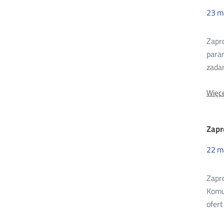
23
m
Zapr
param
zadan
Więce
Zapr
22
m
Zapro
Komu
ofer