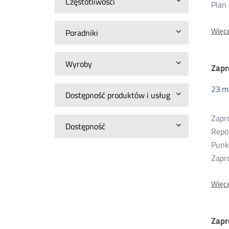
Częstotliwości
Plan
Więce
Poradniki
Wyroby
Zapr
23
m
Dostępność produktów i usług
Zapro
Dostępność
Repo
Punk
Zapro
Więce
Zapr