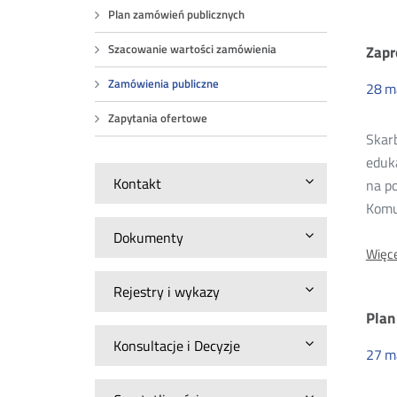
Plan zamówień publicznych
Za
Zapr
Szacowanie wartości zamówienia
Zamówienia publiczne
28
m
pu
Zapytania ofertowe
Skarb
20
eduk
Kontakt
na po
Komu
Dokumenty
Więce
Rejestry i wykazy
Plan
Konsultacje i Decyzje
27
m