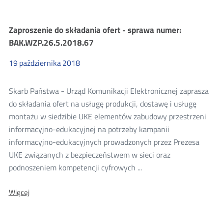
Zaproszenie
do
udziału
Zaproszenie do składania ofert - sprawa numer:
w
ustaleniu
BAK.WZP.26.5.2018.67
wartości
zamówienia
19
października
2018
publicznego
-
sprawa
Skarb Państwa - Urząd Komunikacji Elektronicznej zaprasza
numer:
BAK.WZP.26.6.2018.23
do składania ofert na usługę produkcji, dostawę i usługę
montażu w siedzibie UKE elementów zabudowy przestrzeni
informacyjno-edukacyjnej na potrzeby kampanii
informacyjno-edukacyjnych prowadzonych przez Prezesa
UKE związanych z bezpieczeństwem w sieci oraz
podnoszeniem kompetencji cyfrowych ...
O:
Więcej
Zaproszenie
do
składania