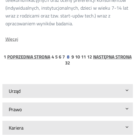
(indywidualnych, instytucjonalnych, dzieci w wieku 7-14 lat
wraz z rodzicami oraz tzw. start-upów tech.) wraz z
opracowaniem wyników badania.
O:
Więcej
Informacja
o
wyborze
strona
strona
strona
strona
strona
strona
strona
strona
strona
1
POPRZEDNIA STRONA
4
5
6
7
8
9
10
11
12
NASTĘPNA STRONA
najkorzystniejszej
1
strona
32
oferty
32
-
sprawa
numer:
BAK.WZP.26.35.2018.
Urząd
Prawo
Kariera