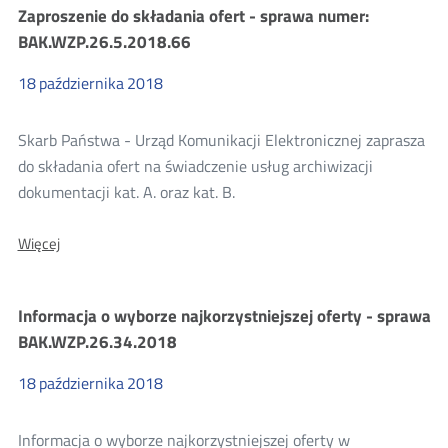
Zaproszenie do składania ofert - sprawa numer:
ofert
-
BAK.WZP.26.5.2018.66
sprawa
numer:
18
października
2018
BAK.WZP.26.5.2018.67
Skarb Państwa - Urząd Komunikacji Elektronicznej zaprasza
do składania ofert na świadczenie usług archiwizacji
dokumentacji kat. A. oraz kat. B.
O:
Więcej
Zaproszenie
do
składania
Informacja o wyborze najkorzystniejszej oferty - sprawa
ofert
-
BAK.WZP.26.34.2018
sprawa
numer:
18
października
2018
BAK.WZP.26.5.2018.66
Informacja o wyborze najkorzystniejszej oferty w