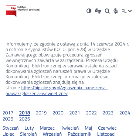
Ustawienia
Otwórz
Otwórz
Wersja
ZMI
PL
Dla
Wyszukiwark
Otwórz
zukaj
Social
w
w
niesłyszących
kontrastowa
w
JĘZ
PRZ
nowym
nowym
nowym
Media
oknie
oknie
oknie
JĘZ
Informujemy, że zgodnie z ustawą z dnia 14 czerwca 2024 r.
o ochronie sygnalistów (Dz. U. poz. 928) w Urzędzie
Zamawiającego obowiązuje procedura zgłoszeń
wewnętrznych zawarta w zarządzeniu Prezesa Urzędu
Komunikacji Elektronicznej w sprawie ustalenia zasad
dokonywania zgłoszeń naruszeń prawa w Urzędzie
Komunikacji Elektronicznej. Informacje w zakresie
dokonywania zgłoszeń znajdują się na
stronie
https://bip.uke.gov.pl/zgloszenia-naruszenia-
prawa/zgloszenia-wewnetrzne/
2017
2018
2019
2020
2021
2022
2023
2024
2025
2026
Styczeń
Luty
Marzec
Kwiecień
Maj
Czerwiec
Lipiec
Sierpień
Wrzesień
Październik
Listopad