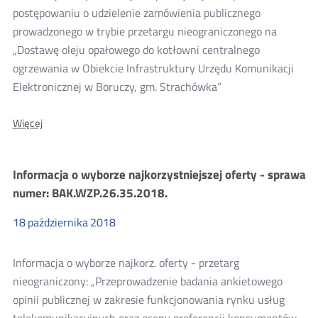
postępowaniu o udzielenie zamówienia publicznego
prowadzonego w trybie przetargu nieograniczonego na
„Dostawę oleju opałowego do kotłowni centralnego
ogrzewania w Obiekcie Infrastruktury Urzędu Komunikacji
Elektronicznej w Boruczy, gm. Strachówka”
O:
Więcej
Informacja
o
wyborze
Informacja o wyborze najkorzystniejszej oferty - sprawa
najkorzystniejszej
oferty
numer: BAK.WZP.26.35.2018.
-
sprawa
18
października
2018
BAK.WZP.26.34.2018
Informacja o wyborze najkorz. oferty - przetarg
nieograniczony: „Przeprowadzenie badania ankietowego
opinii publicznej w zakresie funkcjonowania rynku usług
telekomunikacyjnych oraz oceny preferencji konsumentów