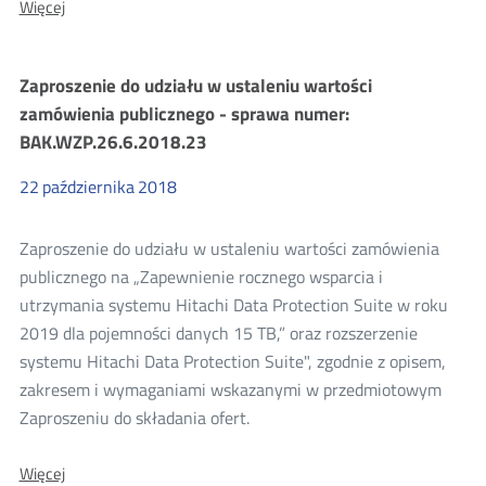
O:
Więcej
Zaproszenie
do
udziału
Zaproszenie do udziału w ustaleniu wartości
w
ustaleniu
zamówienia publicznego - sprawa numer:
wartości
BAK.WZP.26.6.2018.23
zamówienia
publicznego
-
22
października
2018
sprawa
numer:
BAK.WZP.26.6.2018.24
Zaproszenie do udziału w ustaleniu wartości zamówienia
publicznego na „Zapewnienie rocznego wsparcia i
utrzymania systemu Hitachi Data Protection Suite w roku
2019 dla pojemności danych 15 TB,” oraz rozszerzenie
systemu Hitachi Data Protection Suite", zgodnie z opisem,
zakresem i wymaganiami wskazanymi w przedmiotowym
Zaproszeniu do składania ofert.
O:
Więcej