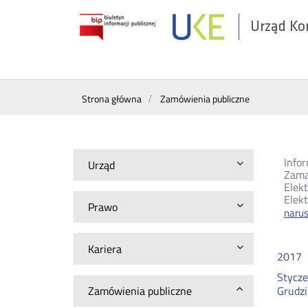
Urząd Ko
Otwórz
w
nowym
Wyszukiwarka
oknie
Strona główna
Zamówienia publiczne
Infor
Urząd
Zama
Elek
Elekt
Prawo
naru
Kariera
2017
Stycz
Zamówienia publiczne
Grudz