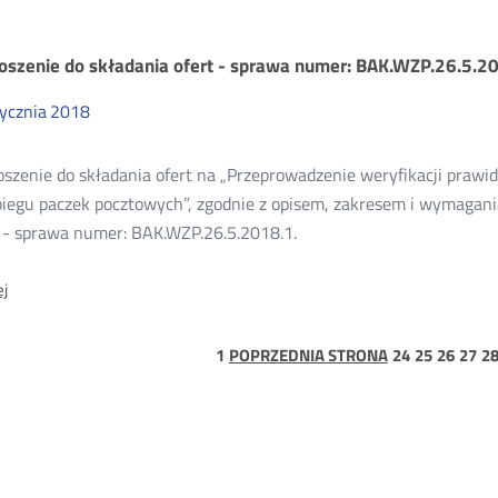
mówienia
oszenie do składania ofert - sprawa numer: BAK.WZP.26.5.2
ycznia
2018
bliczne
szenie do składania ofert na „Przeprowadzenie weryfikacji prawid
18
biegu paczek pocztowych”, zgodnie z opisem, zakresem i wymagan
t - sprawa numer: BAK.WZP.26.5.2018.1.
O:
j
Zaproszenie
do
składania
strona
strona
strona
strona
stro
st
1
POPRZEDNIA STRONA
24
25
26
27
2
ofert
1
-
sprawa
numer:
BAK.WZP.26.5.2018.1