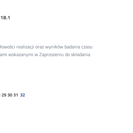
018.1
łowości realizacji oraz wyników badania czasu
iami wskazanymi w Zaproszeniu do składania
na
rona
strona
strona
strona
8
29
30
31
32