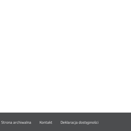
wórz
Strona archiwalna
Kontakt
Deklaracja dostępności