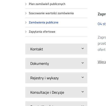
Plan zamówień publicznych
Za
Zapr
Szacowanie wartości zamówienia
Zamówienia publiczne
04
st
pu
Zapytania ofertowe
Zapro
20
prze
Kontakt
ofer
Więce
Dokumenty
Rejestry i wykazy
Konsultacje i Decyzje