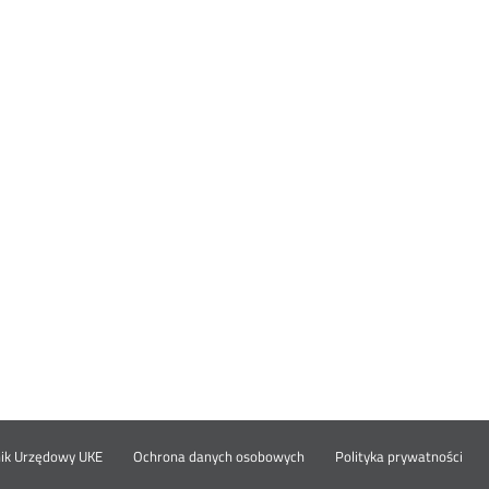
Otwórz
Ot
opka
nik Urzędowy UKE
Ochrona danych osobowych
Polityka prywatności
w
w