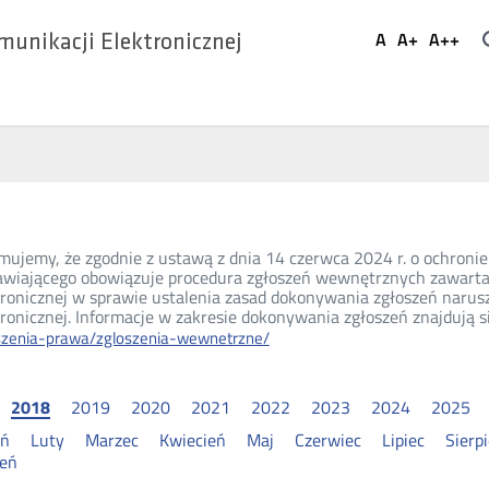
Ustaw
A
A+
A++
munikacji Elektronicznej
Domyślna
Większa
Najwi
Social
czcionka
czcionka
czcio
Media
mujemy, że zgodnie z ustawą z dnia 14 czerwca 2024 r. o ochronie 
wiającego obowiązuje procedura zgłoszeń wewnętrznych zawarta
tronicznej w sprawie ustalenia zasad dokonywania zgłoszeń narus
ronicznej. Informacje w zakresie dokonywania zgłoszeń znajdują s
szenia-prawa/zgloszenia-wewnetrzne/
2018
2019
2020
2021
2022
2023
2024
2025
eń
Luty
Marzec
Kwiecień
Maj
Czerwiec
Lipiec
Sierp
ień