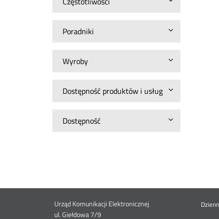
Częstotliwości
Poradniki
Wyroby
Dostępność produktów i usług
Dostępność
Dane
Urząd Komunikacji Elektronicznej
St
Dzien
ul. Giełdowa 7/9