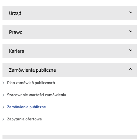
publicznego
BAK.WZP.26.6.2018.18
Urząd
Prawo
Kariera
Zamówienia publiczne
Plan zamówień publicznych
Szacowanie wartości zamówienia
Zamówienia publiczne
Zapytania ofertowe