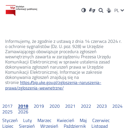
Ustawienia
Otwórz
Otwórz
Wersja
ZMI
PL
Dla
Wyszukiwark
Otwórz
zukaj
Social
w
w
niesłyszących
kontrastowa
w
JĘZ
PRZ
nowym
nowym
nowym
Media
oknie
oknie
oknie
JĘZ
Informujemy, że zgodnie z ustawą z dnia 14 czerwca 2024 r.
o ochronie sygnalistów (Dz. U. poz. 928) w Urzędzie
Zamawiającego obowiązuje procedura zgłoszeń
wewnętrznych zawarta w zarządzeniu Prezesa Urzędu
Komunikacji Elektronicznej w sprawie ustalenia zasad
dokonywania zgłoszeń naruszeń prawa w Urzędzie
Komunikacji Elektronicznej. Informacje w zakresie
dokonywania zgłoszeń znajdują się na
stronie
https://bip.uke.gov.pl/zgloszenia-naruszenia-
prawa/zgloszenia-wewnetrzne/
2017
2018
2019
2020
2021
2022
2023
2024
2025
2026
Styczeń
Luty
Marzec
Kwiecień
Maj
Czerwiec
Lipiec
Sierpień
Wrzesień
Październik
Listopad