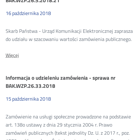
BAK.WZP.26.5.2018.21
zamówienia
publicznego
-
16
października
2018
sprawa
nr:
BAK.WZP.26.6.2018.22
Skarb Państwa - Urząd Komunikacji Elektronicznej zaprasza
do udziału w szacowaniu wartości zamówienia publicznego.
O:
Więcej
Zaproszenie
do
udziału
Informacja o udzieleniu zamówienia - sprawa nr
w
szacowaniu
BAK.WZP.26.33.2018
wartości
zamówienia
15
października
2018
publicznego
-
sprawa
Zamówienie na usługi społeczne prowadzone na podstawie
nr:
BAK.WZP.26.5.2018.21
art. 138o ustawy z dnia 29 stycznia 2004 r. Prawo
zamówień publicznych (tekst jednolity Dz. U. z 2017 r., poz.