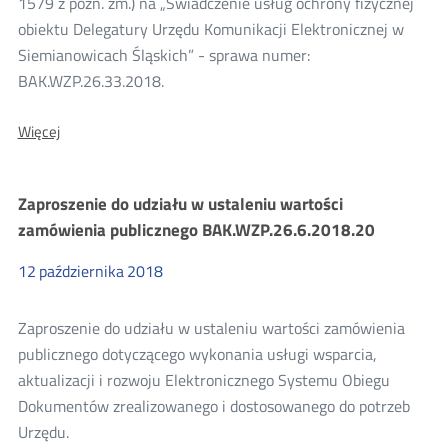
1579 z późn. zm.) na „Świadczenie usług ochrony fizycznej
obiektu Delegatury Urzędu Komunikacji Elektronicznej w
Siemianowicach Śląskich” - sprawa numer:
BAK.WZP.26.33.2018.
O:
Więcej
Informacja
o
udzieleniu
Zaproszenie do udziału w ustaleniu wartości
zamówienia
-
zamówienia publicznego BAK.WZP.26.6.2018.20
sprawa
nr
12
października
2018
BAK.WZP.26.33.2018
Zaproszenie do udziału w ustaleniu wartości zamówienia
publicznego dotyczącego wykonania usługi wsparcia,
aktualizacji i rozwoju Elektronicznego Systemu Obiegu
Dokumentów zrealizowanego i dostosowanego do potrzeb
Urzędu.