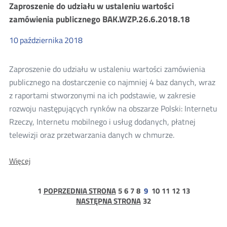
Zaproszenie do udziału w ustaleniu wartości
w
ustaleniu
zamówienia publicznego BAK.WZP.26.6.2018.18
wartości
zamówienia
10
października
2018
publicznego
BAK.WZP.26.6.2018.19
Zaproszenie do udziału w ustaleniu wartości zamówienia
publicznego na dostarczenie co najmniej 4 baz danych, wraz
z raportami stworzonymi na ich podstawie, w zakresie
rozwoju następujących rynków na obszarze Polski: Internetu
Rzeczy, Internetu mobilnego i usług dodanych, płatnej
telewizji oraz przetwarzania danych w chmurze.
O:
Więcej
Zaproszenie
do
udziału
strona
strona
strona
strona
strona
strona
strona
strona
strona
1
POPRZEDNIA STRONA
5
6
7
8
9
10
11
12
13
w
1
strona
NASTĘPNA STRONA
32
ustaleniu
32
wartości
zamówienia