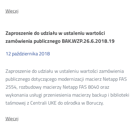
O:
Więcej
Zaproszenie
do
udziału
Zaproszenie do udziału w ustaleniu wartości
w
ustaleniu
zamówienia publicznego BAK.WZP.26.6.2018.19
wartości
zamówienia
12
października
2018
publicznego
BAK.WZP.26.6.2018.20
Zaproszenie do udziału w ustaleniu wartości zamówienia
publicznego dotyczącego modernizacji macierz Netapp FAS
2554, rozbudowy macierzy Netapp FAS 8040 oraz
wykonania usługi przeniesienia macierzy backup i biblioteki
taśmowej z Centrali UKE do ośrodka w Boruczy.
O:
Więcej
Zaproszenie
do
udziału