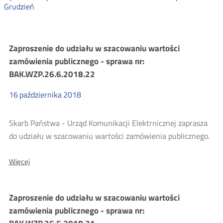
Grudzień
Zamówienia
Zaproszenie do udziału w szacowaniu wartości
zamówienia publicznego - sprawa nr:
publiczne
BAK.WZP.26.6.2018.22
2018
16
października
2018
Skarb Państwa - Urząd Komunikacji Elektrnicznej zaprasza
do udziału w szacowaniu wartości zamówienia publicznego.
O:
Więcej
Zaproszenie
do
udziału
Zaproszenie do udziału w szacowaniu wartości
w
szacowaniu
zamówienia publicznego - sprawa nr:
wartości