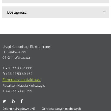
Dostępność
Dane
Urząd Komunikacji Elektronicznej
ul. Giełdowa 7/9
kontaktowe
01-211 Warszawa
T: +48 22 33 04 000
F: +48 22 53 49 162
Formularz kontaktowy
Redaktor: Klaudia Kieliszczyk,
T: +48 22 53 49 299
UKE
UKE
UKE
Otwórz
Otwórz
Otwórz
na
na
na
w
w
w
Otwórz
Dziennik Urzędowy UKE
Ochrona danych osobowych
portalu
portalu
portalu
nowym
nowym
nowym