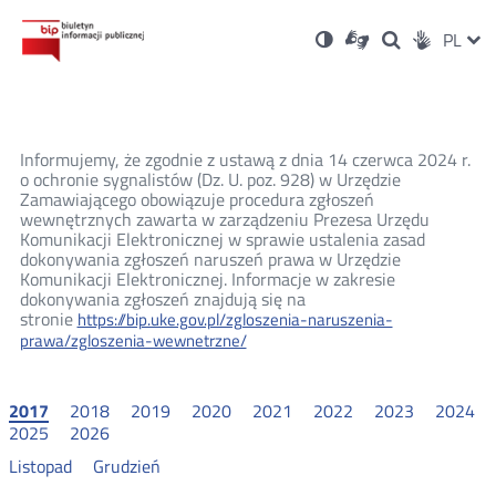
Ustawienia
Otwórz
Otwórz
Wersja
ZMI
PL
Dla
Wyszukiwark
Otwórz
zukaj
Social
w
w
niesłyszących
kontrastowa
w
JĘZ
PRZ
nowym
nowym
nowym
Media
oknie
oknie
oknie
JĘZ
Informujemy, że zgodnie z ustawą z dnia 14 czerwca 2024 r.
o ochronie sygnalistów (Dz. U. poz. 928) w Urzędzie
Zamawiającego obowiązuje procedura zgłoszeń
wewnętrznych zawarta w zarządzeniu Prezesa Urzędu
Komunikacji Elektronicznej w sprawie ustalenia zasad
dokonywania zgłoszeń naruszeń prawa w Urzędzie
Komunikacji Elektronicznej. Informacje w zakresie
dokonywania zgłoszeń znajdują się na
stronie
https://bip.uke.gov.pl/zgloszenia-naruszenia-
prawa/zgloszenia-wewnetrzne/
2017
2018
2019
2020
2021
2022
2023
2024
2025
2026
Listopad
Grudzień