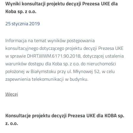
Wyniki konsultacji projektu decyzji Prezesa UKE dla
Prezesa
UKE
Koba sp. z o.o.
dla
KOL-
25
stycznia
2019
NET
sp.
c.
Informacja na temat wyników postępowania
Kinga
Wolska,
konsultacyjnego dotyczącego projektu decyzji Prezesa UKE
Marta
w sprawie DHRT.WWM.6171.90.2018, dotyczącej ustalenia
Wykpisz
warunków dostępu dla Koba sp. z o.o. do nieruchomości
położonej w Białymstoku przy ul. Młynowej 52, w celu
zapewnienia telekomunikacji w budynku.
O:
Więcej
Wyniki
konsultacji
projektu
Konsultacje projektu decyzji Prezesa UKE dla KOBA sp.
decyzji
Prezesa
z. o.o.
UKE
dla