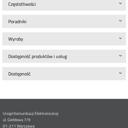
Częstotliwości
Poradniki
Wyroby
Dostępność produktów i usług
Dostępność
Dane
Urząd Komunikacji Elektronicznej
ul. Giełdowa 7/9
01-211 Warszawa