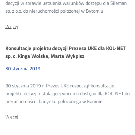
konsultacji
decyzji w sprawie ustalenia warunków dostępu dla Sileman
sp. z o.o. do nieruchomości położonej w Bytomiu.
2019
O:
Więcej
Konsultacje
projektu
decyzji
Konsultacje projektu decyzji Prezesa UKE dla KOL-NET
Prezesa
UKE
sp. c. Kinga Wolska, Marta Wykpisz
dla
Sileman
30
stycznia
2019
sp.
z
o.o.
30 stycznia 2019 r. Prezes UKE rozpoczął konsultacje
projektu decyzji ustalającej warunki dostępu dla KOL-NET do
nieruchomości i budynku położonego w Koninie.
O:
Więcej
Konsultacje
projektu
decyzji