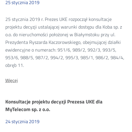
25
stycznia
2019
Koba
sp.
z
25 stycznia 2019 r. Prezes UKE rozpoczął konsultacje
o.o.
projektu decyzji ustalającej warunki dostępu dla Koba sp. z
o.o. do nieruchomości położonej w Białymstoku przy ul.
Prezydenta Ryszarda Kaczorowskiego, obejmującej działki
ewidencyjne o numerach: 951/6, 989/2, 992/3, 993/5,
953/6, 988/5, 987/2, 994/2, 995/3, 985/1, 986/2, 984/4,
obręb 11.
O:
Więcej
Konsultacje
projektu
decyzji
Konsultacje projektu decyzji Prezesa UKE dla
Prezesa
UKE
MyTelecom sp. z o.o.
dla
KOBA
24
stycznia
2019
sp.
z.