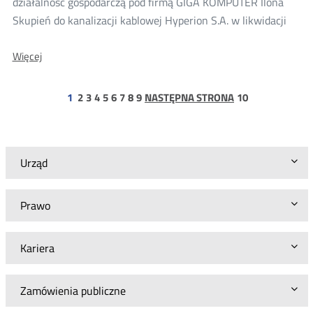
działalność gospodarczą pod firmą GIGA KOMPUTER Ilona
Skupień do kanalizacji kablowej Hyperion S.A. w likwidacji
O:
Więcej
Konsultacje
projektu
decyzji
strona
strona
strona
strona
strona
strona
strona
strona
strona
1
2
3
4
5
6
7
8
9
NASTĘPNA STRONA
10
w
10
sprawie
dostępu
GIGA
Komputer
Urząd
do
kanalizacji
kablowej
Prawo
Hyperion
Kariera
Zamówienia publiczne