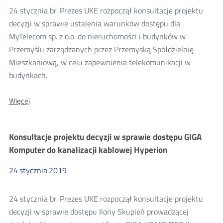
o.o.
24 stycznia br. Prezes UKE rozpoczął konsultacje projektu
decyzji w sprawie ustalenia warunków dostępu dla
MyTelecom sp. z o.o. do nieruchomości i budynków w
Przemyślu zarządzanych przez Przemyską Spółdzielnię
Mieszkaniową, w celu zapewnienia telekomunikacji w
budynkach.
O:
Więcej
Konsultacje
projektu
decyzji
Konsultacje projektu decyzji w sprawie dostępu GIGA
Prezesa
UKE
Komputer do kanalizacji kablowej Hyperion
dla
MyTelecom
24
stycznia
2019
sp.
z
o.o.
24 stycznia br. Prezes UKE rozpoczął konsultacje projektu
decyzji w sprawie dostępu Ilony Skupień prowadzącej