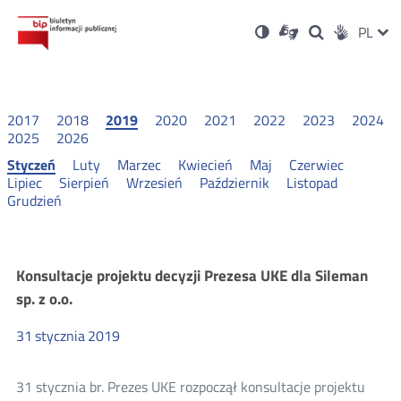
Ustawienia
Otwórz
Otwórz
Wersja
ZMI
PL
Dla
Wyszukiwark
Otwórz
zukaj
Social
w
w
niesłyszących
kontrastowa
w
JĘZ
PRZ
nowym
nowym
nowym
Media
oknie
oknie
oknie
JĘZ
2017
2018
2019
2020
2021
2022
2023
2024
2025
2026
Styczeń
Luty
Marzec
Kwiecień
Maj
Czerwiec
Lipiec
Sierpień
Wrzesień
Październik
Listopad
Grudzień
Konsultacje
Konsultacje projektu decyzji Prezesa UKE dla Sileman
sp. z o.o.
i
31
stycznia
2019
wyniki
31 stycznia br. Prezes UKE rozpoczął konsultacje projektu