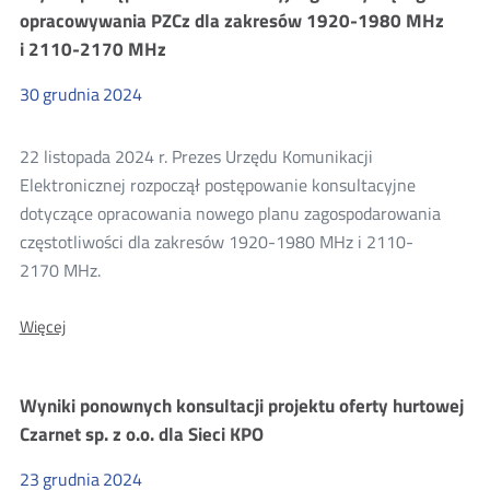
opracowywania
opracowywania PZCz dla zakresów 1920-1980 MHz
PZCz
i 2110-2170 MHz
dla
zakresu
1900-
30
grudnia
2024
1910 MHz
22 listopada 2024 r. Prezes Urzędu Komunikacji
Elektronicznej rozpoczął postępowanie konsultacyjne
dotyczące opracowania nowego planu zagospodarowania
częstotliwości dla zakresów 1920-1980 MHz i 2110-
2170 MHz.
O:
Więcej
Wyniki
postępowania
konsultacyjnego
Wyniki ponownych konsultacji projektu oferty hurtowej
dotyczącego
opracowywania
Czarnet sp. z o.o. dla Sieci KPO
PZCz
dla
23
grudnia
2024
zakresów