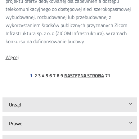
projektu oferty dedykowanej dla zapewnienia dostępu
KPO
telekomunikacyjnego do dostępowej sieci szerokopasmowej
wybudowanej, rozbudowanej lub przebudowanej z
wykorzystaniem środków publicznych przyznanych Zicom
Infrastruktura sp. z o. o (ZICOM Infrastruktura), w ramach
konkursu na dofinansowanie budowy
O:
Więcej
Wyniki
konsultacji
projektu
strona
strona
strona
strona
strona
strona
strona
strona
strona
1
2
3
4
5
6
7
8
9
NASTĘPNA STRONA
71
oferty
71
hurtowej
Zicom
Infrastruktura
sp.
Urząd
z
o.
o
Prawo
dla
Sieci
KPO