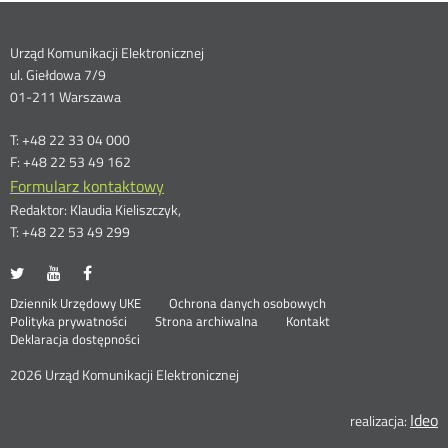
Dane
Urząd Komunikacji Elektronicznej
ul. Giełdowa 7/9
kontaktowe
01-211 Warszawa
T: +48 22 33 04 000
F: +48 22 53 49 162
Formularz kontaktowy
Redaktor: Klaudia Kieliszczyk,
T: +48 22 53 49 299
UKE
UKE
UKE
Otwórz
Otwórz
Otwórz
na
na
na
w
w
w
Otwórz
Stopka
Dziennik Urzędowy UKE
Ochrona danych osobowych
portalu
portalu
portalu
nowym
nowym
nowym
Otwórz
w
Polityka prywatności
Strona archiwalna
Kontakt
Twitter
Youtube
Facebook
oknie
oknie
oknie
w
nowym
Deklaracja dostępności
menu
nowym
oknie
oknie
2026 Urząd Komunikacji Elektronicznej
Ideo
O
realizacja: