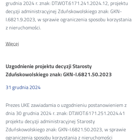
konsultacji
grudnia 2024 r. znak: DT.WOT.6171.241.2024.12, projektu
decyzji administracyjnej Zduńskowolskiego znak: GKN-
2024
I.6821.9.2023, w sprawie ograniczenia sposobu korzystania
z nieruchomości.
O:
Więcej
Uzgodnienie
projektu
decyzji
Uzgodnienie projektu decyzji Starosty
Starosty
Zduńskowolskiego
Zduńskowolskiego znak: GKN-I.6821.50.2023
znak:
GKN-
31
grudnia
2024
I.6821.9.2023
Prezes UKE zawiadamia o uzgodnieniu postanowieniem z
dnia 30 grudnia 2024 r. znak: DT.WOT.6171.251.2024.41
projektu decyzji administracyjnej Starosty
Zduńskowolskiego znak: GKN-I.6821.50.2023, w sprawie
ograniczenia sposobu korzystania z nieruchomości