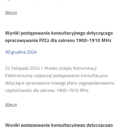
O:
Więcej
Uzgodnienie
projektu
decyzji
Wyniki postępowania konsultacyjnego dotyczącego
Starosty
Zduńskowolskiego
opracowywania PZCz dla zakresu 1900-1910 MHz
znak:
GKN-
30
grudnia
2024
I.6821.50.2023
22 listopada 2024 r. Prezes Urzędu Komunikacji
Elektronicznej rozpoczął postępowanie konsultacyjne
dotyczące opracowania nowego planu zagospodarowania
częstotliwości dla zakresu 1900-1910 MHz.
O:
Więcej
Wyniki
postępowania
konsultacyjnego
Wyniki postępowania konsultacyjnego dotyczącego
dotyczącego