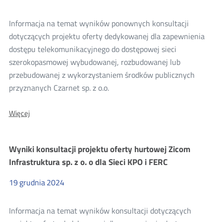
1920-
1980 MHz
Informacja na temat wyników ponownych konsultacji
i 2110-
2170 MHz
dotyczących projektu oferty dedykowanej dla zapewnienia
dostępu telekomunikacyjnego do dostępowej sieci
szerokopasmowej wybudowanej, rozbudowanej lub
przebudowanej z wykorzystaniem środków publicznych
przyznanych Czarnet sp. z o.o.
O:
Więcej
Wyniki
ponownych
konsultacji
Wyniki konsultacji projektu oferty hurtowej Zicom
projektu
oferty
Infrastruktura sp. z o. o dla Sieci KPO i FERC
hurtowej
Czarnet
19
grudnia
2024
sp.
z
o.o.
Informacja na temat wyników konsultacji dotyczących
dla
Sieci