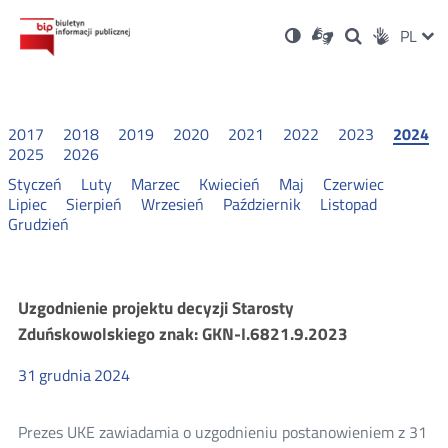
Ustawienia
Otwórz
Otwórz
Wersja
ZMI
PL
Dla
Wyszukiwark
Otwórz
zukaj
Social
w
w
niesłyszących
kontrastowa
w
JĘZ
PRZ
nowym
nowym
nowym
Media
oknie
oknie
oknie
JĘZ
2017
2018
2019
2020
2021
2022
2023
2024
2025
2026
Styczeń
Luty
Marzec
Kwiecień
Maj
Czerwiec
Lipiec
Sierpień
Wrzesień
Październik
Listopad
Grudzień
Konsultacje
Uzgodnienie projektu decyzji Starosty
Zduńskowolskiego znak: GKN-I.6821.9.2023
i
31
grudnia
2024
wyniki
Prezes UKE zawiadamia o uzgodnieniu postanowieniem z 31