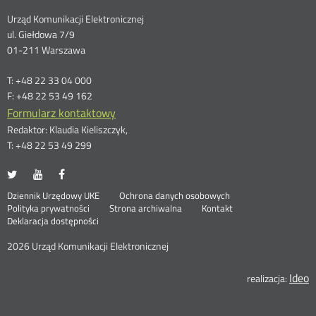
Dane
Urząd Komunikacji Elektronicznej
ul. Giełdowa 7/9
kontaktowe
01-211 Warszawa
T: +48 22 33 04 000
F: +48 22 53 49 162
Formularz kontaktowy
Redaktor: Klaudia Kieliszczyk,
T: +48 22 53 49 299
UKE
UKE
UKE
Otwórz
Otwórz
Otwórz
na
na
na
w
w
w
Otwórz
Stopka
Dziennik Urzędowy UKE
Ochrona danych osobowych
portalu
portalu
portalu
nowym
nowym
nowym
Otwórz
w
Polityka prywatności
Strona archiwalna
Kontakt
Twitter
Youtube
Facebook
oknie
oknie
oknie
w
nowym
Deklaracja dostępności
menu
nowym
oknie
oknie
2026 Urząd Komunikacji Elektronicznej
Ideo
O
realizacja:
n