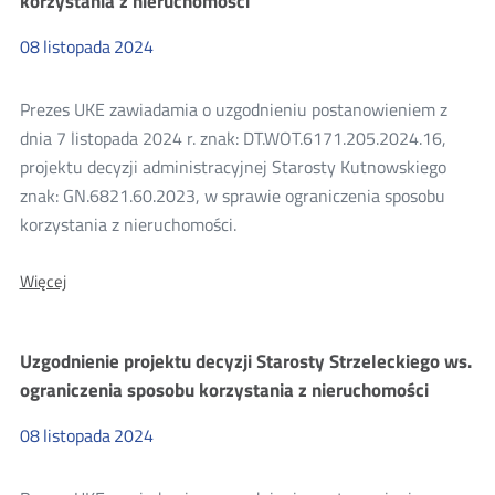
korzystania z nieruchomości
RN.6853.22.2024
08
listopada
2024
Prezes UKE zawiadamia o uzgodnieniu postanowieniem z
dnia 7 listopada 2024 r. znak: DT.WOT.6171.205.2024.16,
projektu decyzji administracyjnej Starosty Kutnowskiego
znak: GN.6821.60.2023, w sprawie ograniczenia sposobu
korzystania z nieruchomości.
O:
Więcej
Uzgodnienie
projektu
decyzji
Uzgodnienie projektu decyzji Starosty Strzeleckiego ws.
Starosty
Kutnowskiego
ograniczenia sposobu korzystania z nieruchomości
znak:
GN.6821.60.2023
08
listopada
2024
ws.
ograniczenia
sposobu