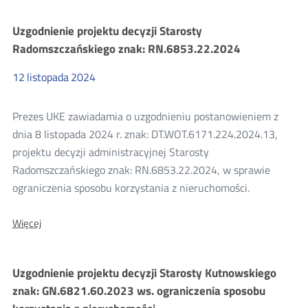
projektu
decyzji
Uzgodnienie projektu decyzji Starosty
Starosty
Radomszczańskiego
Radomszczańskiego znak: RN.6853.22.2024
znak:
RN.6853.15.2024
12
listopada
2024
Prezes UKE zawiadamia o uzgodnieniu postanowieniem z
dnia 8 listopada 2024 r. znak: DT.WOT.6171.224.2024.13,
projektu decyzji administracyjnej Starosty
Radomszczańskiego znak: RN.6853.22.2024, w sprawie
ograniczenia sposobu korzystania z nieruchomości.
O:
Więcej
Uzgodnienie
projektu
decyzji
Uzgodnienie projektu decyzji Starosty Kutnowskiego
Starosty
Radomszczańskiego
znak: GN.6821.60.2023 ws. ograniczenia sposobu
znak: