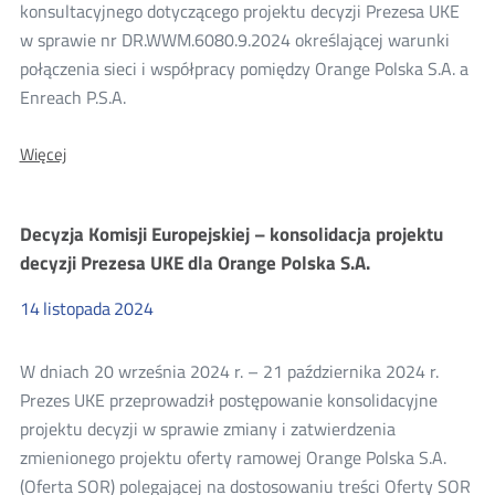
konsultacji
konsultacyjnego dotyczącego projektu decyzji Prezesa UKE
w sprawie nr DR.WWM.6080.9.2024 określającej warunki
2024
połączenia sieci i współpracy pomiędzy Orange Polska S.A. a
Enreach P.S.A.
O:
Więcej
Wyniki
konsultacji
projektu
Decyzja Komisji Europejskiej – konsolidacja projektu
decyzji
Prezesa
decyzji Prezesa UKE dla Orange Polska S.A.
UKE
dla
14
listopada
2024
Orange
Polska
S.A.
W dniach 20 września 2024 r. – 21 października 2024 r.
i
Enreach
Prezes UKE przeprowadził postępowanie konsolidacyjne
P.S.A.
projektu decyzji w sprawie zmiany i zatwierdzenia
zmienionego projektu oferty ramowej Orange Polska S.A.
(Oferta SOR) polegającej na dostosowaniu treści Oferty SOR