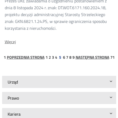
Prezes UKE zawiadamia o uzgodnieniu postanowieniem z
korzystania
z
dnia 8 listopada 2024 r. znak: DT.WOT.6171.160.2024.18,
nieruchomości
projektu decyzji administracyjnej Starosty Strzeleckiego
znak: GKN.6821.1.24.PS, w sprawie ograniczenia sposobu
korzystania z nieruchomości.
O:
Więcej
Uzgodnienie
projektu
decyzji
strona
strona
strona
strona
strona
strona
strona
strona
strona
s
1
POPRZEDNIA STRONA
1
2
3
4
5
6
7
8
9
NASTĘPNA STRONA
71
Starosty
1
7
Strzeleckiego
ws.
ograniczenia
sposobu
Urząd
korzystania
z
nieruchomości
Prawo
Kariera