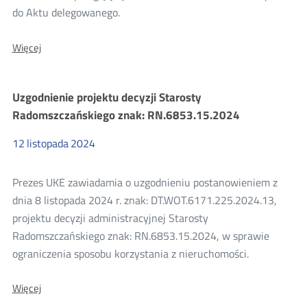
do Aktu delegowanego.
O:
Więcej
Decyzja
Komisji
Europejskiej
Uzgodnienie projektu decyzji Starosty
–
konsolidacja
Radomszczańskiego znak: RN.6853.15.2024
projektu
decyzji
12
listopada
2024
Prezesa
UKE
dla
Prezes UKE zawiadamia o uzgodnieniu postanowieniem z
Orange
Polska
dnia 8 listopada 2024 r. znak: DT.WOT.6171.225.2024.13,
S.A.
projektu decyzji administracyjnej Starosty
Radomszczańskiego znak: RN.6853.15.2024, w sprawie
ograniczenia sposobu korzystania z nieruchomości.
O:
Więcej
Uzgodnienie