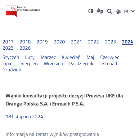
Ustawienia
Otwórz
Otwórz
Wersja
ZMI
PL
Dla
Wyszukiwark
Otwórz
zukaj
Social
w
w
niesłyszących
kontrastowa
w
JĘZ
PRZ
nowym
nowym
nowym
Media
oknie
oknie
oknie
JĘZ
2017
2018
2019
2020
2021
2022
2023
2024
2025
2026
Styczeń
Luty
Marzec
Kwiecień
Maj
Czerwiec
Lipiec
Sierpień
Wrzesień
Październik
Listopad
Grudzień
Konsultacje
Wyniki konsultacji projektu decyzji Prezesa UKE dla
Orange Polska S.A. i Enreach P.S.A.
i
18
listopada
2024
wyniki
Informacja na temat wyników postępowania