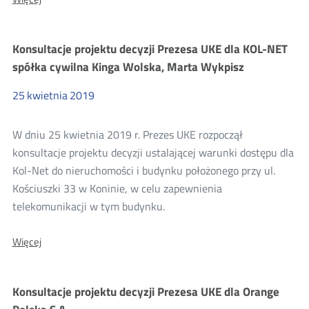
Informacja
o
konsolidacji
Konsultacje projektu decyzji Prezesa UKE dla KOL-NET
projektów
rozstrzygnięć
spółka cywilna Kinga Wolska, Marta Wykpisz
dotyczących
rynków
25
kwietnia
2019
3a
oraz
3b
W dniu 25 kwietnia 2019 r. Prezes UKE rozpoczął
(dawne
rynki
konsultacje projektu decyzji ustalającej warunki dostępu dla
LLU
Kol-Net do nieruchomości i budynku położonego przy ul.
i
BSA)
Kościuszki 33 w Koninie, w celu zapewnienia
telekomunikacji w tym budynku.
O:
Więcej
Konsultacje
projektu
decyzji
Konsultacje projektu decyzji Prezesa UKE dla Orange
Prezesa
UKE