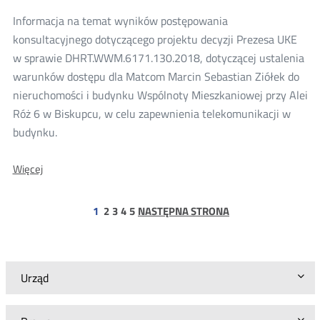
Informacja na temat wyników postępowania
konsultacyjnego dotyczącego projektu decyzji Prezesa UKE
w sprawie DHRT.WWM.6171.130.2018, dotyczącej ustalenia
warunków dostępu dla Matcom Marcin Sebastian Ziółek do
nieruchomości i budynku Wspólnoty Mieszkaniowej przy Alei
Róż 6 w Biskupcu, w celu zapewnienia telekomunikacji w
budynku.
O:
Więcej
Wyniki
konsultacji
projektu
strona
strona
strona
strona
1
2
3
4
5
NASTĘPNA STRONA
decyzji
Prezesa
UKE
dla
Matcom
Urząd
Marcin
Sebastian
Ziółek