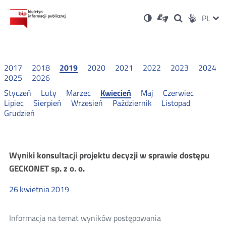
Ustawienia
Otwórz
Otwórz
Wersja
ZMI
PL
Dla
Wyszukiwark
Otwórz
zukaj
Social
w
w
niesłyszących
kontrastowa
w
JĘZ
PRZ
nowym
nowym
nowym
Media
oknie
oknie
oknie
JĘZ
2017
2018
2019
2020
2021
2022
2023
2024
2025
2026
Styczeń
Luty
Marzec
Kwiecień
Maj
Czerwiec
Lipiec
Sierpień
Wrzesień
Październik
Listopad
Grudzień
Konsultacje
Wyniki konsultacji projektu decyzji w sprawie dostępu
GECKONET sp. z o. o.
i
26
kwietnia
2019
wyniki
Informacja na temat wyników postępowania