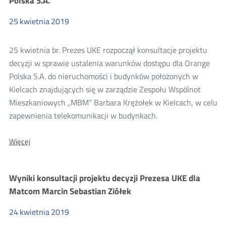
Polska S.A.
dla
KOL-
25
kwietnia
2019
NET
spółka
cywilna
25 kwietnia br. Prezes UKE rozpoczął konsultacje projektu
Kinga
Wolska,
decyzji w sprawie ustalenia warunków dostępu dla Orange
Marta
Polska S.A. do nieruchomości i budynków położonych w
Wykpisz
Kielcach znajdujących się w zarządzie Zespołu Wspólnot
Mieszkaniowych „MBM” Barbara Krężołek w Kielcach, w celu
zapewnienia telekomunikacji w budynkach.
O:
Więcej
Konsultacje
projektu
decyzji
Wyniki konsultacji projektu decyzji Prezesa UKE dla
Prezesa
UKE
Matcom Marcin Sebastian Ziółek
dla
Orange
24
kwietnia
2019
Polska
S.A.