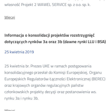
własność Projekt 2 WAWEL SERVICE sp. z o.o. sp. k.
O:
Więcej
Wyniki
konsultacji
projektu
Informacja o konsolidacji projektów rozstrzygnięć
decyzji
Prezesa
dotyczących rynków 3a oraz 3b (dawne rynki LLU i BSA)
UKE
dla
25
kwietnia
2019
NASZASIEC.NET
KRAKÓW
DAMIAN
25 kwietnia br. Prezes UKE w ramach postępowania
MURZYNOWSKI
konsolidacyjnego przesłał do Komisji Europejskiej, Organu
Europejskich Regulatorów Łączności Elektronicznej (BEREC)
oraz krajowych organów regulacyjnych państw
członkowskich projekty decyzji oraz postanowienia ws.
rynku 3a i rynku 3b.
O:
Więcej