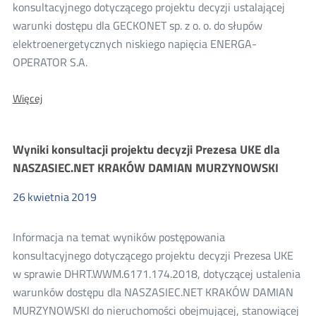
konsultacji
konsultacyjnego dotyczącego projektu decyzji ustalającej
warunki dostępu dla GECKONET sp. z o. o. do słupów
2019
elektroenergetycznych niskiego napięcia ENERGA-
OPERATOR S.A.
O:
Więcej
Wyniki
konsultacji
projektu
Wyniki konsultacji projektu decyzji Prezesa UKE dla
decyzji
w
NASZASIEC.NET KRAKÓW DAMIAN MURZYNOWSKI
sprawie
dostępu
26
kwietnia
2019
GECKONET
sp.
z
Informacja na temat wyników postępowania
o.
o.
konsultacyjnego dotyczącego projektu decyzji Prezesa UKE
w sprawie DHRT.WWM.6171.174.2018, dotyczącej ustalenia
warunków dostępu dla NASZASIEC.NET KRAKÓW DAMIAN
MURZYNOWSKI do nieruchomości obejmującej, stanowiącej