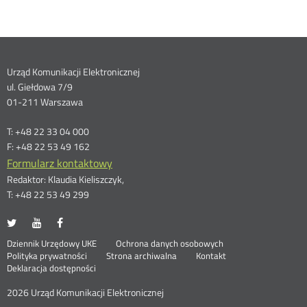
Dane
Urząd Komunikacji Elektronicznej
ul. Giełdowa 7/9
kontaktowe
01-211 Warszawa
T: +48 22 33 04 000
F: +48 22 53 49 162
Formularz kontaktowy
Redaktor: Klaudia Kieliszczyk,
T: +48 22 53 49 299
UKE
UKE
UKE
Otwórz
Otwórz
Otwórz
na
na
na
w
w
w
Otwórz
Stopka
Dziennik Urzędowy UKE
Ochrona danych osobowych
portalu
portalu
portalu
nowym
nowym
nowym
Otwórz
w
Polityka prywatności
Strona archiwalna
Kontakt
Twitter
Youtube
Facebook
oknie
oknie
oknie
w
nowym
Deklaracja dostępności
menu
nowym
oknie
oknie
2026 Urząd Komunikacji Elektronicznej