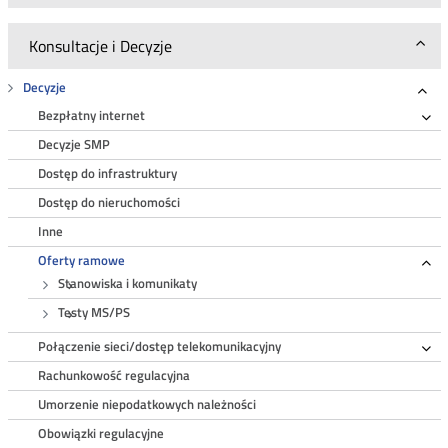
Konsultacje i Decyzje
Decyzje
Roz
Bezpłatny internet
Ro
Decyzje SMP
Dostęp do infrastruktury
Dostęp do nieruchomości
Inne
Oferty ramowe
Ro
Stanowiska i komunikaty
Testy MS/PS
Połączenie sieci/dostęp telekomunikacyjny
Ro
Rachunkowość regulacyjna
Umorzenie niepodatkowych należności
Obowiązki regulacyjne