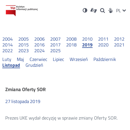
Ustawienia
Otwórz
Otwórz
Wersja
ZMI
PL
Dla
Wyszukiwark
Otwórz
zukaj
Social
w
w
niesłyszących
kontrastowa
w
JĘZ
PRZ
nowym
nowym
nowym
Media
oknie
oknie
oknie
JĘZ
2004
2005
2006
2007
2008
2010
2011
2012
2014
2015
2016
2017
2018
2019
2020
2021
2022
2023
2024
2025
Luty
Maj
Czerwiec
Lipiec
Wrzesień
Październik
Listopad
Grudzień
Oferty
Zmiana Oferty SOR
27
listopada
2019
ramowe
2019
Prezes UKE wydał decyzję w sprawie zmiany Oferty SOR.