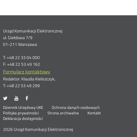
Dane
Urząd Komunikacji Elektronicznej
ul. Giełdowa 7/9
kontaktowe
01-211 Warszawa
T: +48 22 33 04 000
F: +48 22 53 49 162
Formularz kontaktowy
Redaktor: Klaudia Kieliszczyk,
T: +48 22 53 49 299
UKE
UKE
UKE
Otwórz
Otwórz
Otwórz
na
na
na
w
w
w
Otwórz
Stopka
Dziennik Urzędowy UKE
Ochrona danych osobowych
portalu
portalu
portalu
nowym
nowym
nowym
Otwórz
w
Polityka prywatności
Strona archiwalna
Kontakt
Twitter
Youtube
Facebook
oknie
oknie
oknie
w
nowym
Deklaracja dostępności
menu
nowym
oknie
oknie
2026 Urząd Komunikacji Elektronicznej