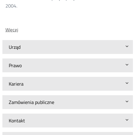
2004.
O:
Więcej
Archiwum
-
Ramowa
Urząd
oferta
TP
dotycząca
Prawo
połączenia
sieci
na
Kariera
2004
r.
Zamówienia publiczne
Kontakt