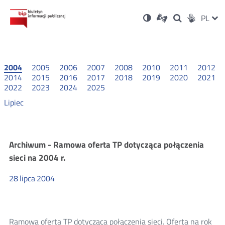
Ustawienia
Otwórz
Otwórz
Wersja
ZMI
PL
Dla
Wyszukiwark
Otwórz
zukaj
Social
w
w
niesłyszących
kontrastowa
w
JĘZ
PRZ
nowym
nowym
nowym
Media
oknie
oknie
oknie
JĘZ
2004
2005
2006
2007
2008
2010
2011
2012
2014
2015
2016
2017
2018
2019
2020
2021
2022
2023
2024
2025
Lipiec
Oferty
Archiwum - Ramowa oferta TP dotycząca połączenia
sieci na 2004 r.
ramowe
28
lipca
2004
2004
Ramowa oferta TP dotycząca połączenia sieci. Oferta na rok