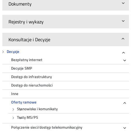
Dokumenty
Rejestry i wykazy
Konsultacje i Decyzje
Decyzje
Roz
Bezpłatny internet
Ro
Decyzje SMP
Dostęp do infrastruktury
Dostęp do nieruchomości
Inne
Oferty ramowe
Ro
Stanowiska i komunikaty
Testy MS/PS
Połączenie sieci/dostęp telekomunikacyjny
Ro