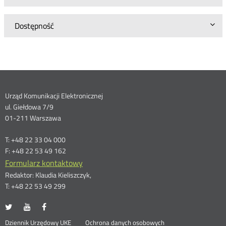
Dostępność
Dane
Urząd Komunikacji Elektronicznej
ul. Giełdowa 7/9
kontaktowe
01-211 Warszawa
T: +48 22 33 04 000
F: +48 22 53 49 162
Formularz kontaktowy
Redaktor: Klaudia Kieliszczyk,
T: +48 22 53 49 299
UKE
UKE
UKE
Otwórz
Otwórz
Otwórz
na
na
na
w
w
w
Otwórz
Dziennik Urzędowy UKE
Ochrona danych osobowych
portalu
portalu
portalu
nowym
nowym
nowym