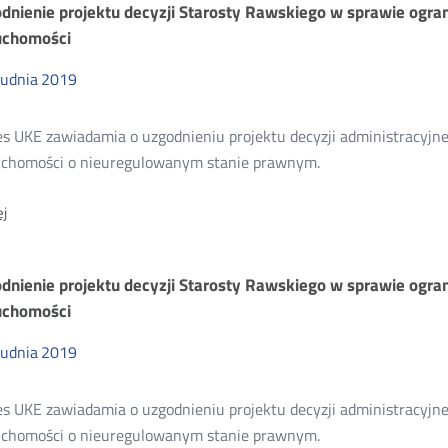
dnienie projektu decyzji Starosty Rawskiego w sprawie ogran
Starosty
Rawskiego
uchomości
w
sprawie
rudnia
2019
ograniczenia
sposobu
korzystania
s UKE zawiadamia o uzgodnieniu projektu decyzji administracyjnej
z
nieruchomości
uchomości o nieuregulowanym stanie prawnym.
O:
j
Uzgodnienie
projektu
decyzji
dnienie projektu decyzji Starosty Rawskiego w sprawie ogran
Starosty
Rawskiego
uchomości
w
sprawie
rudnia
2019
ograniczenia
sposobu
korzystania
s UKE zawiadamia o uzgodnieniu projektu decyzji administracyjnej
z
nieruchomości
uchomości o nieuregulowanym stanie prawnym.