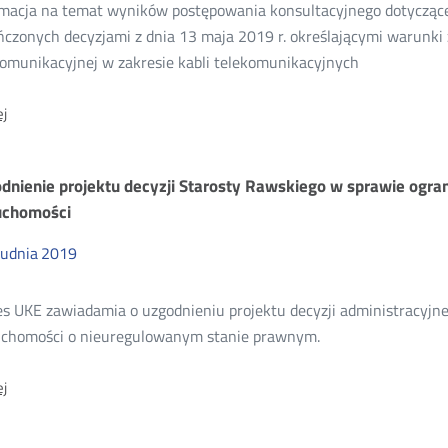
rmacja na temat wyników postępowania konsultacyjnego dotycząc
niki
ńczonych decyzjami z dnia 13 maja 2019 r. określającymi warunki 
komunikacyjnej w zakresie kabli telekomunikacyjnych
nsultacji
O:
j
Wyniki
19
konsultacji
projektów
dnienie projektu decyzji Starosty Rawskiego w sprawie ogran
decyzji
dla
uchomości
6
OA
rudnia
2019
w
zakresie
kabli
s UKE zawiadamia o uzgodnieniu projektu decyzji administracyjnej
w
budynkach
uchomości o nieuregulowanym stanie prawnym.
O:
j
Uzgodnienie
projektu
decyzji