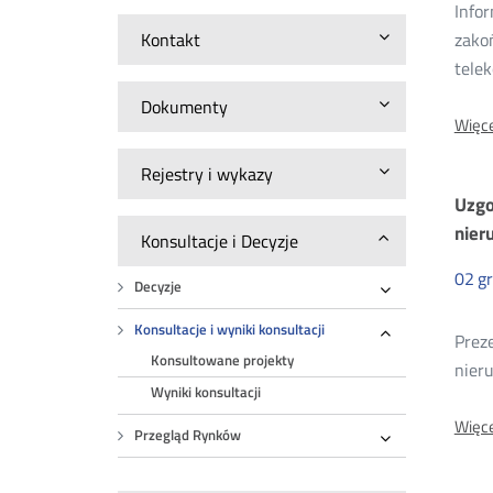
Info
wy
Kontakt
zako
tele
ko
Dokumenty
Więce
20
Rejestry i wykazy
Uzgo
nier
Konsultacje i Decyzje
02
g
Decyzje
Rozwiń
Konsultacje i wyniki konsultacji
Preze
Rozwiń
Konsultowane projekty
nier
Wyniki konsultacji
Więce
Przegląd Rynków
Rozwiń