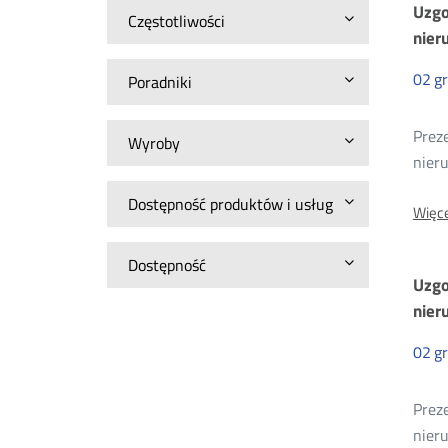
Uzgo
Częstotliwości
nier
02
g
Poradniki
Preze
Wyroby
nier
Dostępność produktów i usług
Więce
Dostępność
Uzgo
nier
02
g
Preze
nier