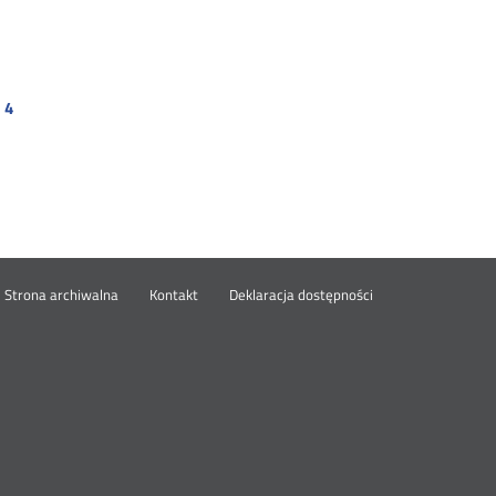
na
ona
trona
4
wórz
Strona archiwalna
Kontakt
Deklaracja dostępności
wym
ie