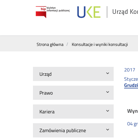
Urząd Ko
Otwórz
w
nowym
Wyszukiwarka
oknie
Strona główna
Konsultacje i wyniki konsultacji
2017
Urząd
Stycz
Grudz
Prawo
Ko
Wyni
Kariera
04
g
i
Zamówienia publiczne