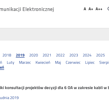
Ustaw
A
A+
A++
munikacji Elektronicznej
Domyślna
Większa
Najwi
Social
czcionka
czcionka
czcio
Media
2018
2019
2020
2021
2022
2023
2024
2025
eń
Luty
Marzec
Kwiecień
Maj
Czerwiec
Lipiec
Sierp
ień
nsultacje
ki konsultacji projektów decyzji dla 6 OA w zakresie kabli w
rudnia
2019