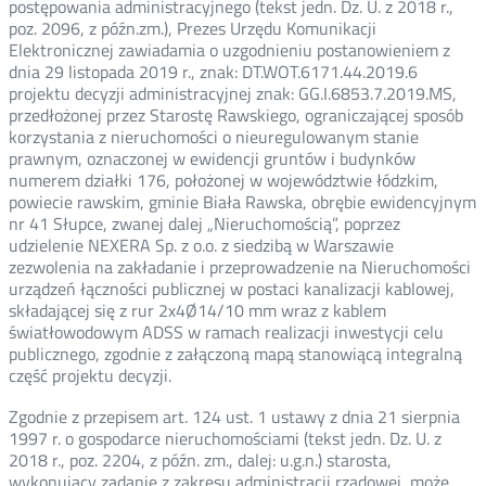
postępowania administracyjnego (tekst jedn. Dz. U. z 2018 r.,
poz. 2096, z późn.zm.), Prezes Urzędu Komunikacji
Elektronicznej zawiadamia o uzgodnieniu postanowieniem z
dnia 29 listopada 2019 r., znak: DT.WOT.6171.44.2019.6
projektu decyzji administracyjnej znak: GG.I.6853.7.2019.MS,
przedłożonej przez Starostę Rawskiego, ograniczającej sposób
korzystania z nieruchomości o nieuregulowanym stanie
prawnym, oznaczonej w ewidencji gruntów i budynków
numerem działki 176, położonej w województwie łódzkim,
powiecie rawskim, gminie Biała Rawska, obrębie ewidencyjnym
nr 41 Słupce, zwanej dalej „Nieruchomością”, poprzez
udzielenie NEXERA Sp. z o.o. z siedzibą w Warszawie
zezwolenia na zakładanie i przeprowadzenie na Nieruchomości
urządzeń łączności publicznej w postaci kanalizacji kablowej,
składającej się z rur 2x4Ø14/10 mm wraz z kablem
światłowodowym ADSS w ramach realizacji inwestycji celu
publicznego, zgodnie z załączoną mapą stanowiącą integralną
część projektu decyzji.
Zgodnie z przepisem art. 124 ust. 1 ustawy z dnia 21 sierpnia
1997 r. o gospodarce nieruchomościami (tekst jedn. Dz. U. z
2018 r., poz. 2204, z późn. zm., dalej: u.g.n.) starosta,
wykonujący zadanie z zakresu administracji rządowej, może