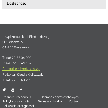
Dostępność
Dane
Urząd Komunikacji Elektronicznej
ul. Giełdowa 7/9
kontaktowe
01-211 Warszawa
T: +48 22 33 04 000
F: +48 22 53 49 162
Formularz kontaktowy
Redaktor: Klaudia Kieliszczyk,
T: +48 22 53 49 299
UKE
UKE
UKE
Otwórz
Otwórz
Otwórz
na
na
na
w
w
w
Otwórz
Stopka
Dziennik Urzędowy UKE
Ochrona danych osobowych
portalu
portalu
portalu
nowym
nowym
nowym
Otwórz
w
Polityka prywatności
Strona archiwalna
Kontakt
Twitter
Youtube
Facebook
oknie
oknie
oknie
w
nowym
Deklaracja dostępności