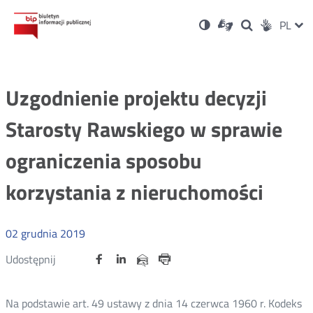
Ustawienia
Otwórz
Otwórz
Wersja
ZMI
PL
Dla
Wyszukiwark
Otwórz
zukaj
Social
w
w
niesłyszących
kontrastowa
w
JĘZ
PRZ
nowym
nowym
nowym
Media
oknie
oknie
oknie
JĘZ
Uzgodnienie projektu decyzji
Starosty Rawskiego w sprawie
ograniczenia sposobu
korzystania z nieruchomości
02
grudnia
2019
Udostępnij
Udostępnij
Udostępnij
Otwórz
Otwórz
Otwórz
Udostępnij
Udostępnij
na
na
na
w
w
w
przez
portalu
portalu
portalu
Drukuj
nowym
nowym
nowym
e-
oknie
oknie
oknie
Twitter
Facebook
Linkedin
mail
Na podstawie art. 49 ustawy z dnia 14 czerwca 1960 r. Kodeks