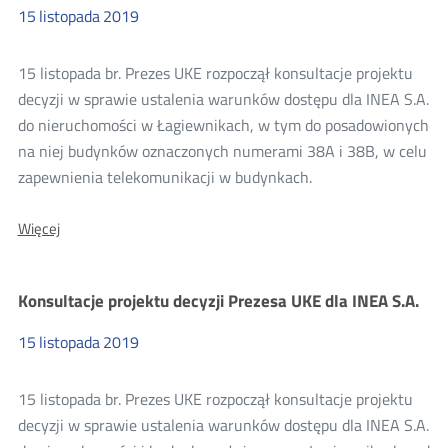
dla
15
listopada
2019
Koba
sp.
z
15 listopada br. Prezes UKE rozpoczął konsultacje projektu
o.o.
decyzji w sprawie ustalenia warunków dostępu dla INEA S.A.
do nieruchomości w Łagiewnikach, w tym do posadowionych
na niej budynków oznaczonych numerami 38A i 38B, w celu
zapewnienia telekomunikacji w budynkach.
O:
Więcej
Konsultacje
projektu
decyzji
Konsultacje projektu decyzji Prezesa UKE dla INEA S.A.
Prezesa
UKE
dla
15
listopada
2019
INEA
S.A.
15 listopada br. Prezes UKE rozpoczął konsultacje projektu
decyzji w sprawie ustalenia warunków dostępu dla INEA S.A.