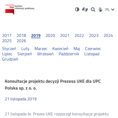
Ustawienia
Otwórz
Otwórz
Wersja
ZMI
PL
Dla
Wyszukiwark
Otwórz
zukaj
Social
w
w
niesłyszących
kontrastowa
w
JĘZ
PRZ
nowym
nowym
nowym
Media
oknie
oknie
oknie
JĘZ
2017
2018
2019
2020
2021
2022
2023
2024
2025
2026
Styczeń
Luty
Marzec
Kwiecień
Maj
Czerwiec
Lipiec
Sierpień
Wrzesień
Październik
Listopad
Grudzień
Konsultacje
Konsultacje projektu decyzji Prezesa UKE dla UPC
Polska sp. z o. o.
i
21
listopada
2019
wyniki
21 listopada br. Prezes UKE rozpoczął konsultacje projektu