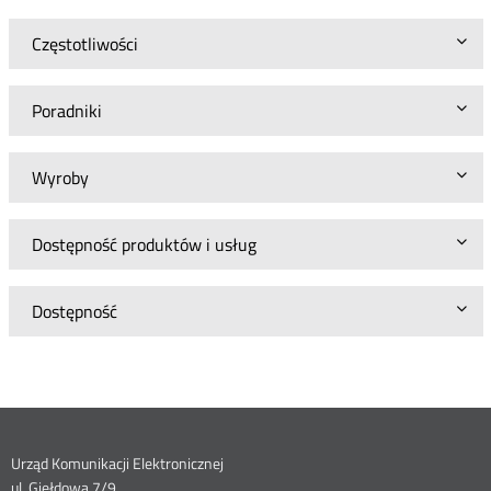
Częstotliwości
Poradniki
Wyroby
Dostępność produktów i usług
Dostępność
Dane
Urząd Komunikacji Elektronicznej
ul. Giełdowa 7/9