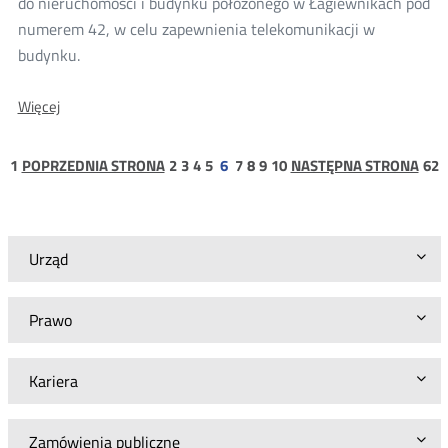
do nieruchomości i budynku położonego w Łagiewnikach pod
numerem 42, w celu zapewnienia telekomunikacji w
budynku.
O:
Więcej
Konsultacje
projektu
decyzji
strona
strona
strona
strona
strona
strona
strona
strona
strona
s
1
POPRZEDNIA STRONA
2
3
4
5
6
7
8
9
10
NASTĘPNA STRONA
62
Prezesa
1
6
UKE
dla
INEA
S.A.
Urząd
Prawo
Kariera
Zamówienia publiczne