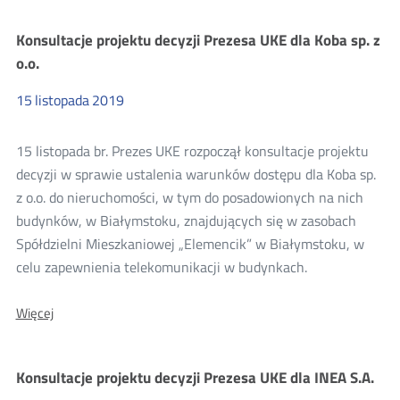
konsultacji
projektu
Konsultacje projektu decyzji Prezesa UKE dla Koba sp. z
decyzji
Prezesa
o.o.
UKE
dla
15
listopada
2019
„East
&
West”
15 listopada br. Prezes UKE rozpoczął konsultacje projektu
Import
Export
decyzji w sprawie ustalenia warunków dostępu dla Koba sp.
Paweł
z o.o. do nieruchomości, w tym do posadowionych na nich
Karnowski
budynków, w Białymstoku, znajdujących się w zasobach
Spółdzielni Mieszkaniowej „Elemencik” w Białymstoku, w
celu zapewnienia telekomunikacji w budynkach.
O:
Więcej
Konsultacje
projektu
decyzji
Konsultacje projektu decyzji Prezesa UKE dla INEA S.A.
Prezesa
UKE