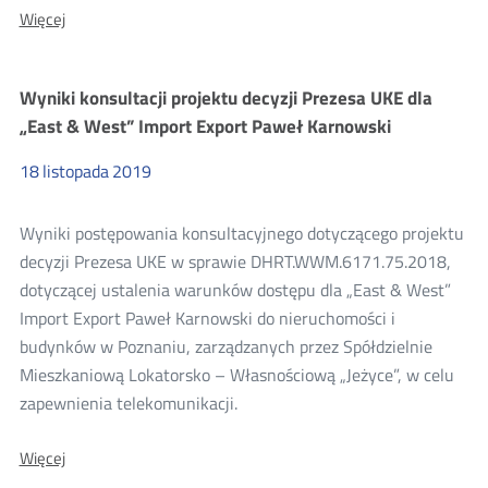
O:
Więcej
Wyniki
konsultacji
projektu
Wyniki konsultacji projektu decyzji Prezesa UKE dla
decyzji
Prezesa
„East & West” Import Export Paweł Karnowski
UKE
dla
18
listopada
2019
DATA-
COM
Piotr
Wyniki postępowania konsultacyjnego dotyczącego projektu
Data
decyzji Prezesa UKE w sprawie DHRT.WWM.6171.75.2018,
dotyczącej ustalenia warunków dostępu dla „East & West”
Import Export Paweł Karnowski do nieruchomości i
budynków w Poznaniu, zarządzanych przez Spółdzielnie
Mieszkaniową Lokatorsko – Własnościową „Jeżyce”, w celu
zapewnienia telekomunikacji.
O:
Więcej
Wyniki