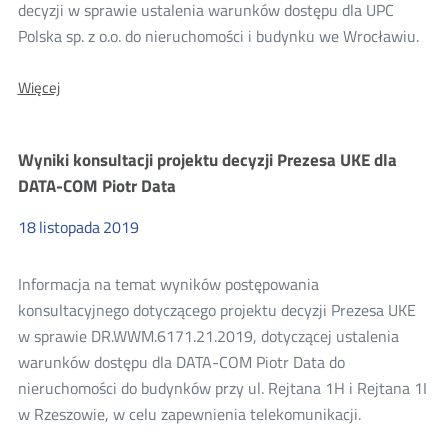
konsultacji
decyzji w sprawie ustalenia warunków dostępu dla UPC
Polska sp. z o.o. do nieruchomości i budynku we Wrocławiu.
2019
O:
Więcej
Konsultacje
projektu
decyzji
Wyniki konsultacji projektu decyzji Prezesa UKE dla
Prezesa
UKE
DATA-COM Piotr Data
dla
UPC
18
listopada
2019
Polska
sp.
z
Informacja na temat wyników postępowania
o.
o.
konsultacyjnego dotyczącego projektu decyzji Prezesa UKE
w sprawie DR.WWM.6171.21.2019, dotyczącej ustalenia
warunków dostępu dla DATA-COM Piotr Data do
nieruchomości do budynków przy ul. Rejtana 1H i Rejtana 1I
w Rzeszowie, w celu zapewnienia telekomunikacji.