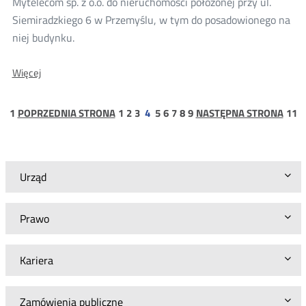
Mytelecom sp. z o.o. do nieruchomości położonej przy ul.
Siemiradzkiego 6 w Przemyślu, w tym do posadowionego na
niej budynku.
O:
Więcej
Konsultacje
projektu
decyzji
strona
strona
strona
strona
strona
strona
strona
strona
strona
s
1
POPRZEDNIA STRONA
1
2
3
4
5
6
7
8
9
NASTĘPNA STRONA
11
dla
1
1
Mytelecom
sp.
z
o.o.
Urząd
Prawo
Kariera
Zamówienia publiczne