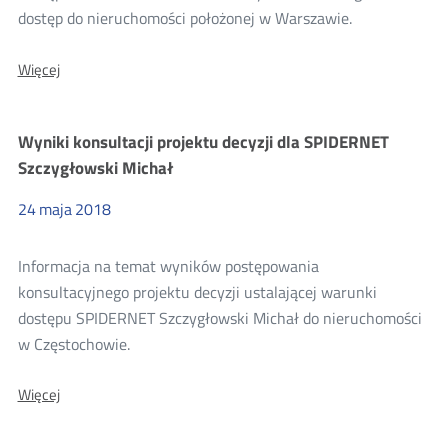
dostęp do nieruchomości położonej w Warszawie.
O:
Więcej
Wyniki
konsultacji
projektu
Wyniki konsultacji projektu decyzji dla SPIDERNET
decyzji
dla
Szczygłowski Michał
SECUREX
s.c.
24
maja
2018
Tomasz
Raczyński,
Piotr
Informacja na temat wyników postępowania
Abgarowicz
konsultacyjnego projektu decyzji ustalającej warunki
dostępu SPIDERNET Szczygłowski Michał do nieruchomości
w Częstochowie.
O:
Więcej
Wyniki
konsultacji