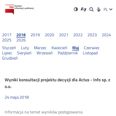
Ustawienia
Otwórz
Otwórz
Wersja
ZMI
PL
Dla
Wyszukiwark
Otwórz
zukaj
Social
w
w
niesłyszących
kontrastowa
w
JĘZ
PRZ
nowym
nowym
nowym
Media
oknie
oknie
oknie
JĘZ
2017
2018
2019
2020
2021
2022
2023
2024
2025
2026
Styczeń
Luty
Marzec
Kwiecień
Maj
Czerwiec
Lipiec
Sierpień
Wrzesień
Październik
Listopad
Grudzień
Konsultacje
Wyniki konsultacji projektu decyzji dla Actus - Info sp. z
o.o.
i
24
maja
2018
wyniki
Informacja na temat wyników postępowania