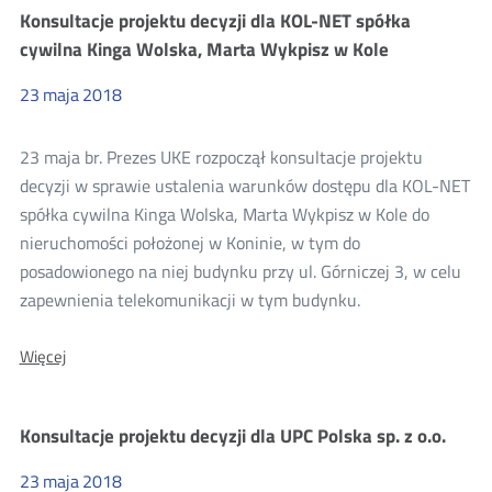
projektu
Konsultacje projektu decyzji dla KOL-NET spółka
decyzji
dla
cywilna Kinga Wolska, Marta Wykpisz w Kole
SPIDERNET
Szczygłowski
23
maja
2018
Michał
23 maja br. Prezes UKE rozpoczął konsultacje projektu
decyzji w sprawie ustalenia warunków dostępu dla KOL-NET
spółka cywilna Kinga Wolska, Marta Wykpisz w Kole do
nieruchomości położonej w Koninie, w tym do
posadowionego na niej budynku przy ul. Górniczej 3, w celu
zapewnienia telekomunikacji w tym budynku.
O:
Więcej
Konsultacje
projektu
decyzji
Konsultacje projektu decyzji dla UPC Polska sp. z o.o.
dla
KOL-
NET
23
maja
2018