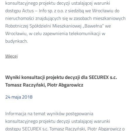
konsultacji
konsultacyjnego projektu decyzji ustalającej warunki
dostępu Actus – Info sp. z o.o. z siedzibą we Wrocławiu do
2018
nieruchomości znajdujących się w zasobach mieszkaniowych
Robotniczej Spółdzielni Mieszkaniowej „Bawełna” we
Wrocławiu, w celu zapewnienia telekomunikacji w
budynkach.
O:
Więcej
Wyniki
konsultacji
projektu
Wyniki konsultacji projektu decyzji dla SECUREX s.c.
decyzji
dla
Tomasz Raczyński, Piotr Abgarowicz
Actus
-
24
maja
2018
Info
sp.
z
Informacja na temat wyników postępowania
o.o.
konsultacyjnego projektu decyzji ustalającej warunki
dostępu SECUREX s.c. Tomasz Raczyński, Piotr Abgarowicz o