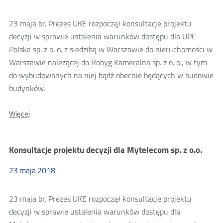
spółka
cywilna
Kinga
23 maja br. Prezes UKE rozpoczął konsultacje projektu
Wolska,
decyzji w sprawie ustalenia warunków dostępu dla UPC
Marta
Wykpisz
Polska sp. z o. o. z siedzibą w Warszawie do nieruchomości w
w
Warszawie należącej do Robyg Kameralna sp. z o. o., w tym
Kole
do wybudowanych na niej bądź obecnie będących w budowie
budynków.
O:
Więcej
Konsultacje
projektu
decyzji
Konsultacje projektu decyzji dla Mytelecom sp. z o.o.
dla
UPC
Polska
23
maja
2018
sp.
z
o.o.
23 maja br. Prezes UKE rozpoczął konsultacje projektu
decyzji w sprawie ustalenia warunków dostępu dla