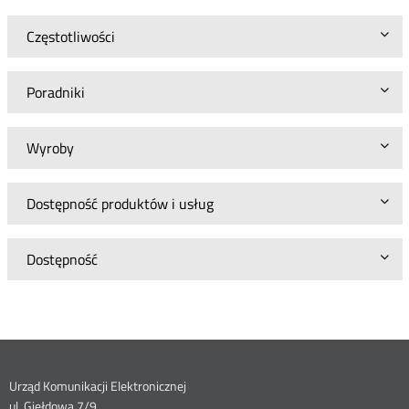
Częstotliwości
Poradniki
Wyroby
Dostępność produktów i usług
Dostępność
Dane
Urząd Komunikacji Elektronicznej
ul. Giełdowa 7/9