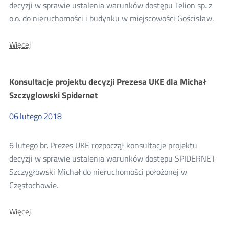
konsultacji
decyzji w sprawie ustalenia warunków dostępu Telion sp. z
o.o. do nieruchomości i budynku w miejscowości Gościsław.
2018
O:
Więcej
Konsultacje
projektu
decyzji
Konsultacje projektu decyzji Prezesa UKE dla Michał
Prezesa
UKE
Szczyglowski Spidernet
dla
Telion
06
lutego
2018
sp.
z
o.o.
6 lutego br. Prezes UKE rozpoczął konsultacje projektu
decyzji w sprawie ustalenia warunków dostępu SPIDERNET
Szczygłowski Michał do nieruchomości położonej w
Częstochowie.
O:
Więcej
Konsultacje