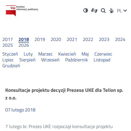
Ustawienia
Otwórz
Otwórz
Wersja
ZMI
PL
Dla
Wyszukiwark
Otwórz
zukaj
Social
w
w
niesłyszących
kontrastowa
w
JĘZ
PRZ
nowym
nowym
nowym
Media
oknie
oknie
oknie
JĘZ
2017
2018
2019
2020
2021
2022
2023
2024
2025
2026
Styczeń
Luty
Marzec
Kwiecień
Maj
Czerwiec
Lipiec
Sierpień
Wrzesień
Październik
Listopad
Grudzień
Konsultacje
Konsultacje projektu decyzji Prezesa UKE dla Telion sp.
z o.o.
i
07
lutego
2018
wyniki
7 lutego br. Prezes UKE rozpoczął konsultacje projektu