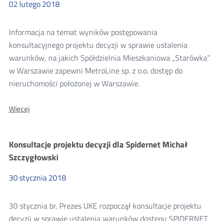
02
lutego
2018
Informacja na temat wyników postępowania
konsultacyjnego projektu decyzji w sprawie ustalenia
warunków, na jakich Spółdzielnia Mieszkaniowa „Starówka”
w Warszawie zapewni MetroLine sp. z o.o. dostęp do
nieruchomości położonej w Warszawie.
O:
Więcej
Wyniki
konsultacji
decyzji
Konsultacje projektu decyzji dla Spidernet Michał
Prezesa
UKE
Szczygłowski
dla
MetroLine
30
stycznia
2018
sp.
z
o.o.
30 stycznia br. Prezes UKE rozpoczął konsultacje projektu
decyzji w sprawie ustalenia warunków dostępu SPIDERNET