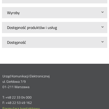
Wyroby
Dostępność produktów i usług
Dostępność
Dane
Urząd Komunikacji Elektronicznej
ul. Giełdowa 7/9
kontaktowe
01-211 Warszawa
T: +48 22 33 04 000
F: +48 22 53 49 162
Formularz kontaktowy