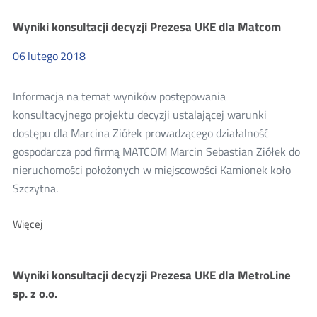
projektu
decyzji
Wyniki konsultacji decyzji Prezesa UKE dla Matcom
Prezesa
UKE
dla
06
lutego
2018
Michał
Szczyglowski
Spidernet
Informacja na temat wyników postępowania
konsultacyjnego projektu decyzji ustalającej warunki
dostępu dla Marcina Ziółek prowadzącego działalność
gospodarcza pod firmą MATCOM Marcin Sebastian Ziółek do
nieruchomości położonych w miejscowości Kamionek koło
Szczytna.
O:
Więcej
Wyniki
konsultacji
decyzji
Wyniki konsultacji decyzji Prezesa UKE dla MetroLine
Prezesa
UKE
sp. z o.o.
dla
Matcom