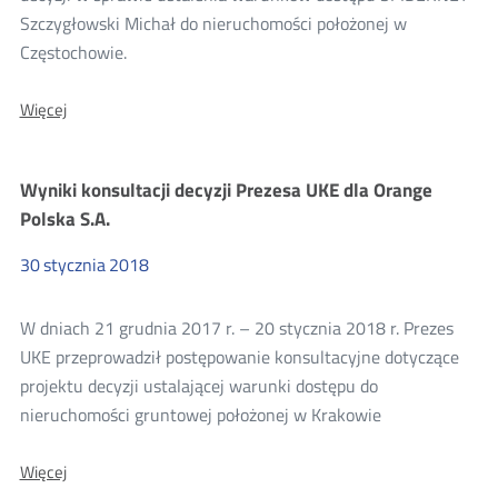
Szczygłowski Michał do nieruchomości położonej w
Częstochowie.
O:
Więcej
Konsultacje
projektu
decyzji
Wyniki konsultacji decyzji Prezesa UKE dla Orange
dla
Spidernet
Polska S.A.
Michał
Szczygłowski
30
stycznia
2018
W dniach 21 grudnia 2017 r. – 20 stycznia 2018 r. Prezes
UKE przeprowadził postępowanie konsultacyjne dotyczące
projektu decyzji ustalającej warunki dostępu do
nieruchomości gruntowej położonej w Krakowie
O:
Więcej
Wyniki