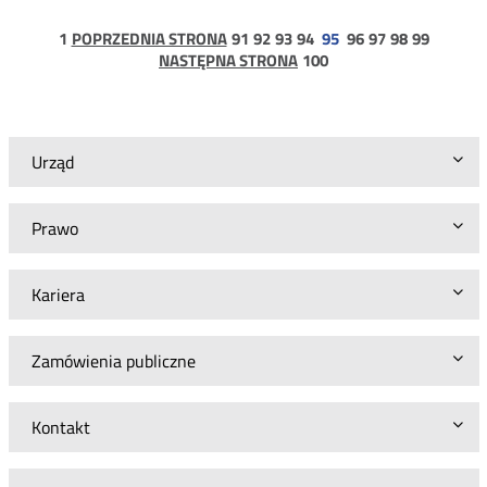
konsultacji
decyzji
strona
strona
strona
strona
strona
strona
strona
strona
strona
1
POPRZEDNIA STRONA
91
92
93
94
95
96
97
98
99
Prezesa
1
strona
NASTĘPNA STRONA
100
UKE
100
dla
Orange
Polska
S.A.
Urząd
Prawo
Kariera
Zamówienia publiczne
Kontakt