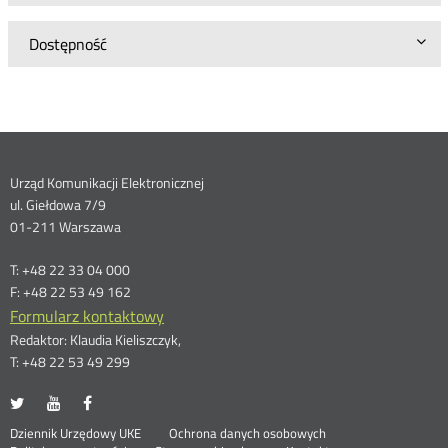
Dostępność
Dane
Urząd Komunikacji Elektronicznej
ul. Giełdowa 7/9
kontaktowe
01-211 Warszawa
T: +48 22 33 04 000
F: +48 22 53 49 162
Formularz kontaktowy
Redaktor: Klaudia Kieliszczyk,
T: +48 22 53 49 299
UKE
UKE
UKE
Otwórz
Otwórz
Otwórz
na
na
na
w
w
w
Otwórz
Stopka
Dziennik Urzędowy UKE
Ochrona danych osobowych
portalu
portalu
portalu
nowym
nowym
nowym