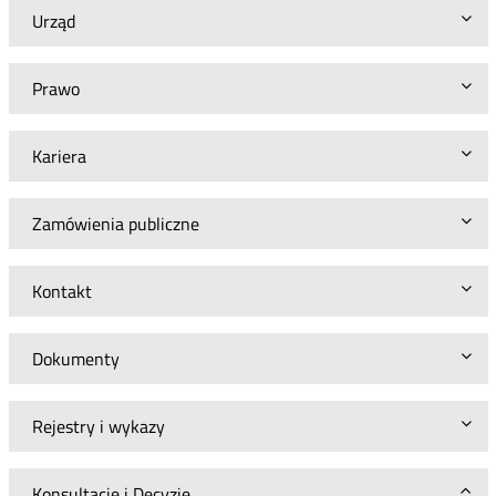
ograniczenia
Urząd
sposobu
korzystania
z
Prawo
nieruchomości
Kariera
Zamówienia publiczne
Kontakt
Dokumenty
Rejestry i wykazy
Konsultacje i Decyzje