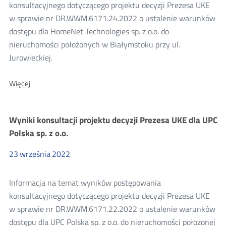
konsultacji
konsultacyjnego dotyczącego projektu decyzji Prezesa UKE
w sprawie nr DR.WWM.6171.24.2022 o ustalenie warunków
2022
dostępu dla HomeNet Technologies sp. z o.o. do
nieruchomości położonych w Białymstoku przy ul.
Jurowieckiej.
O:
Więcej
Wyniki
konsultacji
projektu
Wyniki konsultacji projektu decyzji Prezesa UKE dla UPC
decyzji
Prezesa
Polska sp. z o.o.
UKE
dla
23
września
2022
HomeNet
Technologies
sp.
Informacja na temat wyników postępowania
z
o.o.
konsultacyjnego dotyczącego projektu decyzji Prezesa UKE
w sprawie nr DR.WWM.6171.22.2022 o ustalenie warunków
dostępu dla UPC Polska sp. z o.o. do nieruchomości położonej