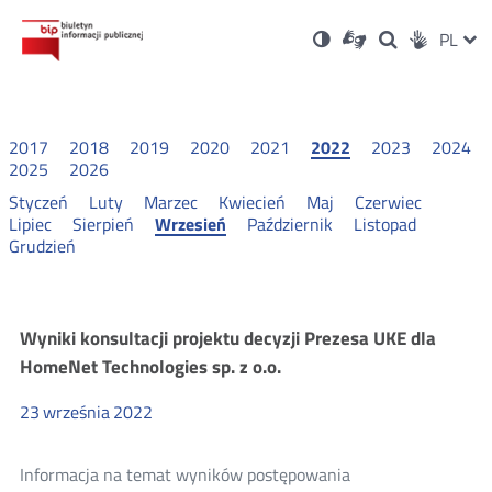
Ustawienia
Otwórz
Otwórz
Wersja
ZMI
PL
Dla
Wyszukiwark
Otwórz
zukaj
Social
w
w
niesłyszących
kontrastowa
w
JĘZ
PRZ
nowym
nowym
nowym
Media
oknie
oknie
oknie
JĘZ
2017
2018
2019
2020
2021
2022
2023
2024
2025
2026
Styczeń
Luty
Marzec
Kwiecień
Maj
Czerwiec
Lipiec
Sierpień
Wrzesień
Październik
Listopad
Grudzień
Konsultacje
Wyniki konsultacji projektu decyzji Prezesa UKE dla
HomeNet Technologies sp. z o.o.
i
23
września
2022
wyniki
Informacja na temat wyników postępowania