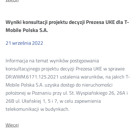
Konsultacje
projektu
decyzji
Wyniki konsultacji projektu decyzji Prezesa UKE dla T-
Prezesa
UKE
Mobile Polska S.A.
dla
STRONG
21
września
2022
-
PC
Tomasz
Informacja na temat wyników postępowania
Piekarski
konsultacyjnego projektu decyzji Prezesa UKE w sprawie
DR.WWM.6171.125.2021 ustalenia warunków, na jakich T-
Mobile Polska S.A. uzyska dostęp do nieruchomości
położonej w Poznaniu przy ul. St. Wyspiańskiego 26, 26A i
26B ul. Ułańskiej 1, 5 i 7, w celu zapewnienia
telekomunikacji w budynkach.
O:
Więcej
Wyniki
konsultacji