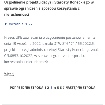
Uzgodnienie projektu decyzji Starosty Koneckiego w
decyzji
Prezesa
sprawie ograniczenia sposobu korzystania z
UKE
nieruchomości
dla
Greenlan
Fiber
19
września
2022
spółka
z
ograniczoną
Prezes UKE zawiadamia o uzgodnieniu postanowieniem z
odpowiedzialnością
dnia 19 września 2022 r. znak: DT.WOT.6171.165.2022.5,
sp.
k.
projektu decyzji administracyjnej Starosty Koneckiego znak:
GN.6853.10.2022, w sprawie ograniczenia sposobu
korzystania z nieruchomości.
O:
Więcej
Uzgodnienie
projektu
decyzji
strona
strona
strona
strona
strona
strona
POPRZEDNIA STRONA
1
2
3
4
5
6
7
NASTĘPNA STRONA
Starosty
Koneckiego
w
sprawie