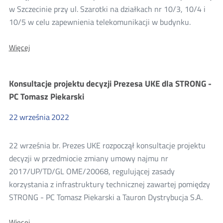
w Szczecinie przy ul. Szarotki na działkach nr 10/3, 10/4 i
10/5 w celu zapewnienia telekomunikacji w budynku.
O:
Więcej
Wyniki
konsultacji
projektu
Konsultacje projektu decyzji Prezesa UKE dla STRONG -
decyzji
Prezesa
PC Tomasz Piekarski
UKE
dla
22
września
2022
UPC
Polska
sp.
22 września br. Prezes UKE rozpoczął konsultacje projektu
z
o.o.
decyzji w przedmiocie zmiany umowy najmu nr
2017/UP/TD/GL OME/20068, regulującej zasady
korzystania z infrastruktury technicznej zawartej pomiędzy
STRONG - PC Tomasz Piekarski a Tauron Dystrybucja S.A.
O:
Więcej