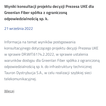
projektu
Wyniki konsultacji projektu decyzji Prezesa UKE dla
decyzji
Prezesa
Greenlan Fiber spółka z ograniczoną
UKE
odpowiedzialnością sp. k.
dla
T-
Mobile
21
września
2022
Polska
S.A.
Informacja na temat wyników postępowania
konsultacyjnego dotyczącego projektu decyzji Prezesa UKE
w sprawie DR.WIT.6174.2.2022, w sprawie ustalenia
warunków dostępu dla Greenlan Fiber spółka z ograniczoną
odpowiedzialnością sp. k. do infrastruktury technicznej
Tauron Dystrybucja S.A., w celu realizacji szybkiej sieci
telekomunikacyjnej.
O:
Więcej
Wyniki
konsultacji
projektu