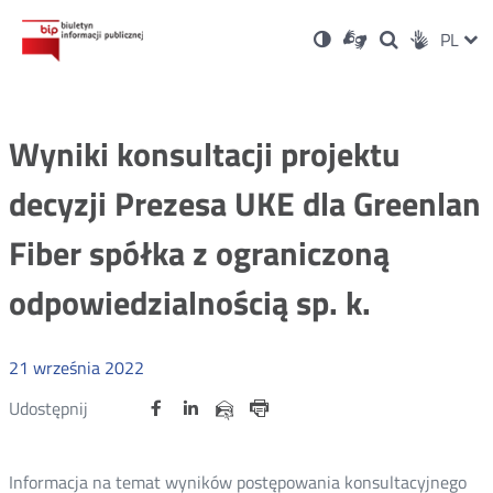
Ustawienia
Otwórz
Otwórz
Wersja
ZMI
PL
Dla
Wyszukiwark
Otwórz
zukaj
Social
w
w
niesłyszących
kontrastowa
w
JĘZ
PRZ
nowym
nowym
nowym
Media
oknie
oknie
oknie
JĘZ
Wyniki konsultacji projektu
decyzji Prezesa UKE dla Greenlan
Fiber spółka z ograniczoną
odpowiedzialnością sp. k.
21
września
2022
Udostępnij
Udostępnij
Udostępnij
Otwórz
Otwórz
Otwórz
Udostępnij
Udostępnij
na
na
na
w
w
w
przez
portalu
portalu
portalu
Drukuj
nowym
nowym
nowym
e-
oknie
oknie
oknie
Twitter
Facebook
Linkedin
mail
Informacja na temat wyników postępowania konsultacyjnego