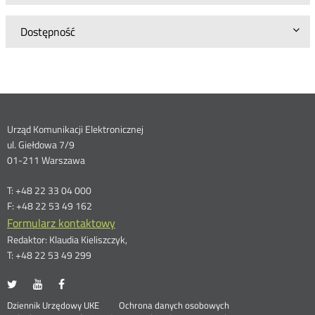
Dostępność
Dane
Urząd Komunikacji Elektronicznej
ul. Giełdowa 7/9
kontaktowe
01-211 Warszawa
T: +48 22 33 04 000
F: +48 22 53 49 162
Formularz kontaktowy
Redaktor: Klaudia Kieliszczyk,
T: +48 22 53 49 299
UKE
UKE
UKE
Otwórz
Otwórz
Otwórz
na
na
na
w
w
w
Otwórz
Stopka
Dziennik Urzędowy UKE
Ochrona danych osobowych
portalu
portalu
portalu
nowym
nowym
nowym