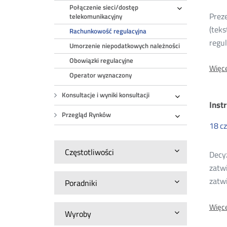
Połączenie sieci/dostęp
Rozwiń
Preze
telekomunikacyjny
(teks
Rachunkowość regulacyjna
regul
Umorzenie niepodatkowych należności
Obowiązki regulacyjne
Więce
Operator wyznaczony
Konsultacje i wyniki konsultacji
Inst
Rozwiń
Przegląd Rynków
Rozwiń
18
c
Częstotliwości
Decyz
zatw
zatwi
Poradniki
Więce
Wyroby