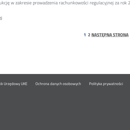
ukcję w zakresie prowadzenia rachunkowości regulacyjnej za rok 2
O:
j
Instrukcja
Emitel
S.A.
strona
1
2
NASTĘPNA STRONA
w
zakresie
prowadzenia
rachunkowości
regulacyjnej
za
rok
2019
Otwórz
Ot
opka
nik Urzędowy UKE
Ochrona danych osobowych
Polityka prywatności
w
w
nowym
no
oknie
okn
nu