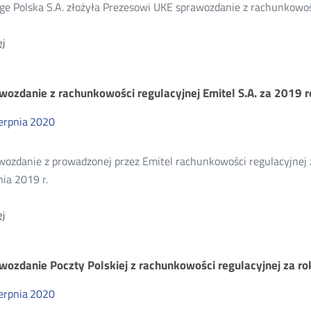
ge Polska S.A. złożyła Prezesowi UKE sprawozdanie z rachunkowośc
20
O:
j
Sprawozdanie
z
rachunkowości
wozdanie z rachunkowości regulacyjnej Emitel S.A. za 2019 r
regulacyjnej
Orange
Polska
erpnia
2020
S.A.
za
2019
wozdanie z prowadzonej przez Emitel rachunkowości regulacyjnej
rok
ia 2019 r.
O:
j
Sprawozdanie
z
rachunkowości
wozdanie Poczty Polskiej z rachunkowości regulacyjnej za r
regulacyjnej
Emitel
S.A.
erpnia
2020
za