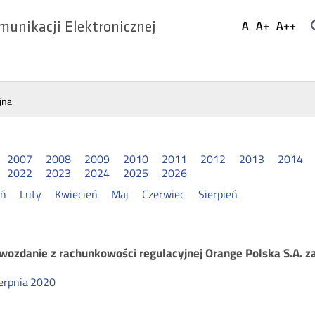
Ustaw
A
A+
A++
munikacji Elektronicznej
Domyślna
Większa
Najwi
Social
czcionka
czcionka
czcio
Media
jna
2007
2008
2009
2010
2011
2012
2013
2014
2022
2023
2024
2025
2026
eń
Luty
Kwiecień
Maj
Czerwiec
Sierpień
chunkowość
wozdanie z rachunkowości regulacyjnej Orange Polska S.A. z
erpnia
2020
gulacyjna