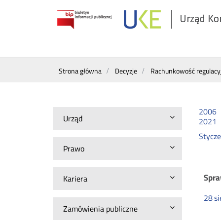
Urząd Ko
Otwórz
w
nowym
Wyszukiwarka
oknie
Strona główna
Decyzje
Rachunkowość regulacy
2006
Urząd
2021
Stycz
Prawo
Ra
Spra
Kariera
28
si
re
Zamówienia publiczne