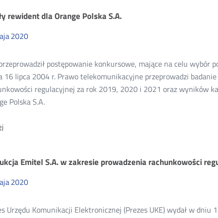
Polska
ły rewident dla Orange Polska S.A.
S.A.
za
2019
aja
2020
r.
z
wniosku
przeprowadził postępowanie konkursowe, mające na celu wybór pod
o
ia 16 lipca 2004 r. Prawo telekomunikacyjne przeprowadzi badani
ponowne
rozpatrzenie
unkowości regulacyjnej za rok 2019, 2020 i 2021 oraz wyników ka
sprawy
ge Polska S.A.
O:
j
Biegły
rewident
dla
rukcja Emitel S.A. w zakresie prowadzenia rachunkowości reg
Orange
Polska
S.A.
aja
2020
s Urzędu Komunikacji Elektronicznej (Prezes UKE) wydał w dniu 1