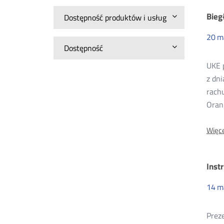
Bieg
Dostępność produktów i usług
20
m
Dostępność
UKE 
z dn
rach
Oran
Więce
Inst
14
m
Preze