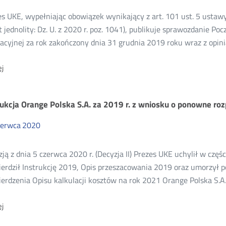
2019
rok
s UKE, wypełniając obowiązek wynikający z art. 101 ust. 5 ustawy
t jednolity: Dz. U. z 2020 r. poz. 1041), publikuje sprawozdanie Po
acyjnej za rok zakończony dnia 31 grudnia 2019 roku wraz z opini
O:
j
Sprawozdanie
Poczty
Polskiej
rukcja Orange Polska S.A. za 2019 r. z wniosku o ponowne ro
z
rachunkowości
regulacyjnej
zerwca
2020
za
rok
2019
ją z dnia 5 czerwca 2020 r. (Decyzja II) Prezes UKE uchylił w częśc
ierdził Instrukcję 2019, Opis przeszacowania 2019 oraz umorzył p
erdzenia Opisu kalkulacji kosztów na rok 2021 Orange Polska S.A. 
O:
j
Instrukcja
Orange