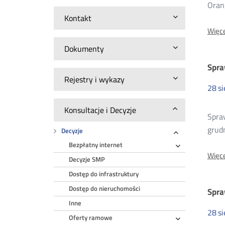
Oran
20
Kontakt
Więce
Dokumenty
Spra
Rejestry i wykazy
28
si
Konsultacje i Decyzje
Spra
grudn
Decyzje
Rozwiń
Bezpłatny internet
Rozwiń
Więce
Decyzje SMP
Dostęp do infrastruktury
Dostęp do nieruchomości
Spra
Inne
28
si
Oferty ramowe
Rozwiń