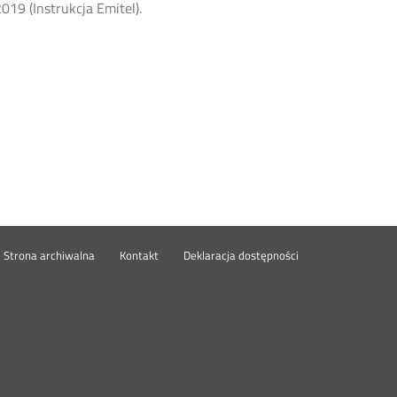
019 (Instrukcja Emitel).
wórz
Strona archiwalna
Kontakt
Deklaracja dostępności
wym
ie