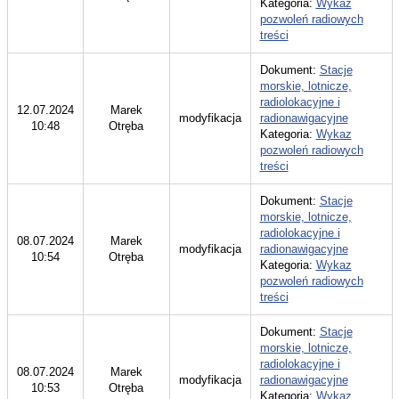
Kategoria:
Wykaz
pozwoleń radiowych
treści
Dokument:
Stacje
morskie, lotnicze,
radiolokacyjne i
12.07.2024
Marek
modyfikacja
radionawigacyjne
10:48
Otręba
Kategoria:
Wykaz
pozwoleń radiowych
treści
Dokument:
Stacje
morskie, lotnicze,
radiolokacyjne i
08.07.2024
Marek
modyfikacja
radionawigacyjne
10:54
Otręba
Kategoria:
Wykaz
pozwoleń radiowych
treści
Dokument:
Stacje
morskie, lotnicze,
radiolokacyjne i
08.07.2024
Marek
modyfikacja
radionawigacyjne
10:53
Otręba
Kategoria:
Wykaz