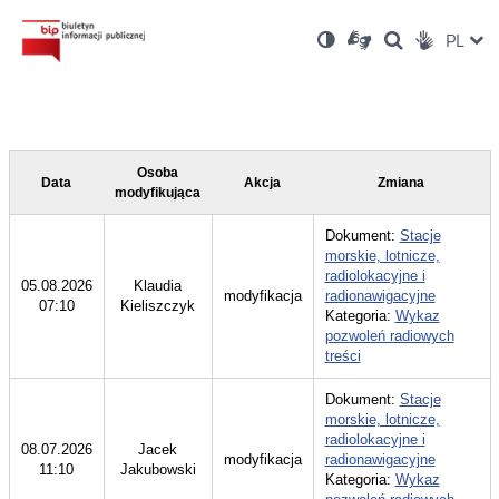
Ustawienia
Otwórz
Otwórz
Wersja
ZMI
PL
Dla
Wyszukiwark
Otwórz
zukaj
Social
w
w
niesłyszących
kontrastowa
w
JĘZ
PRZ
nowym
nowym
nowym
Media
oknie
oknie
oknie
JĘZ
Osoba
Data
Akcja
Zmiana
modyfikująca
Dokument:
Stacje
morskie, lotnicze,
radiolokacyjne i
05.08.2026
Klaudia
modyfikacja
radionawigacyjne
07:10
Kieliszczyk
Kategoria:
Wykaz
pozwoleń radiowych
treści
Dokument:
Stacje
morskie, lotnicze,
radiolokacyjne i
08.07.2026
Jacek
modyfikacja
radionawigacyjne
11:10
Jakubowski
Kategoria:
Wykaz