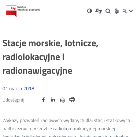
Ustawienia
Otwórz
Otwórz
Wersja
ZMI
PL
Dla
Wyszukiwark
Otwórz
zukaj
Social
w
w
niesłyszących
kontrastowa
w
JĘZ
PRZ
nowym
nowym
nowym
Media
oknie
oknie
oknie
JĘZ
Stacje morskie, lotnicze,
radiolokacyjne i
radionawigacyjne
01
marca
2018
Udostępnij
Udostępnij
Udostępnij
Otwórz
Otwórz
Otwórz
Udostępnij
Udostępnij
na
na
na
w
w
w
przez
portalu
portalu
portalu
Drukuj
nowym
nowym
nowym
e-
oknie
oknie
oknie
Twitter
Facebook
Linkedin
mail
Wykazy pozwoleń radiowych wydanych dla: stacji statkowych i
nadbrzeżnych w służbie radiokomunikacyjnej morskiej i
żegludze śródlądowej, pokładowych i lotniskowych w służbie