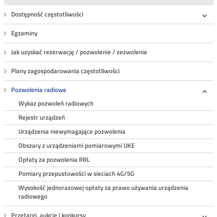
Dostępność częstotliwości
Roz
Egzaminy
Jak uzyskać rezerwację / pozwolenie / zezwolenie
Plany zagospodarowania częstotliwości
Pozwolenia radiowe
Roz
Wykaz pozwoleń radiowych
Rejestr urządzeń
Urządzenia niewymagające pozwolenia
Obszary z urządzeniami pomiarowymi UKE
Opłaty za pozwolenia RRL
Pomiary przepustowości w sieciach 4G/5G
Wysokość jednorazowej opłaty za prawo używania urządzenia
radiowego
Przetargi, aukcje i konkursy