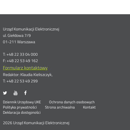
Dane
Urząd Komunikacji Elektronicznej
ul. Giełdowa 7/9
kontaktowe
01-211 Warszawa
T: +48 22 33 04 000
F: +48 22 53 49 162
Formularz kontaktowy
Redaktor: Klaudia Kieliszczyk,
T: +48 22 53 49 299
UKE
UKE
UKE
Otwórz
Otwórz
Otwórz
na
na
na
w
w
w
Otwórz
Stopka
Dziennik Urzędowy UKE
Ochrona danych osobowych
portalu
portalu
portalu
nowym
nowym
nowym
Otwórz
w
Polityka prywatności
Strona archiwalna
Kontakt
Twitter
Youtube
Facebook
oknie
oknie
oknie
w
nowym
Deklaracja dostępności
menu
nowym
oknie
oknie
2026 Urząd Komunikacji Elektronicznej