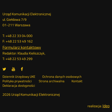
Dane
Urząd Komunikacji Elektronicznej
ul. Giełdowa 7/9
kontaktowe
01-211 Warszawa
T: +48 22 33 04 000
F: +48 22 53 49 162
Formularz kontaktowy
Redaktor: Klaudia Kieliszczyk,
T: +48 22 53 49 299
UKE
UKE
UKE
Otwórz
Otwórz
Otwórz
na
na
na
w
w
w
Otwórz
Stopka
Dziennik Urzędowy UKE
Ochrona danych osobowych
portalu
portalu
portalu
nowym
nowym
nowym
Otwórz
w
Polityka prywatności
Strona archiwalna
Kontakt
Twitter
Youtube
Facebook
oknie
oknie
oknie
w
nowym
Deklaracja dostępności
menu
nowym
oknie
oknie
2026 Urząd Komunikacji Elektronicznej
Ideo
O
realizacja: