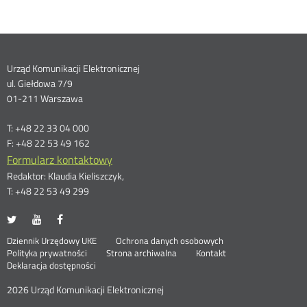
Dane
Urząd Komunikacji Elektronicznej
ul. Giełdowa 7/9
kontaktowe
01-211 Warszawa
T: +48 22 33 04 000
F: +48 22 53 49 162
Formularz kontaktowy
Redaktor: Klaudia Kieliszczyk,
T: +48 22 53 49 299
UKE
UKE
UKE
Otwórz
Otwórz
Otwórz
na
na
na
w
w
w
Otwórz
Stopka
Dziennik Urzędowy UKE
Ochrona danych osobowych
portalu
portalu
portalu
nowym
nowym
nowym
Otwórz
w
Polityka prywatności
Strona archiwalna
Kontakt
Twitter
Youtube
Facebook
oknie
oknie
oknie
w
nowym
Deklaracja dostępności
menu
nowym
oknie
oknie
2026 Urząd Komunikacji Elektronicznej