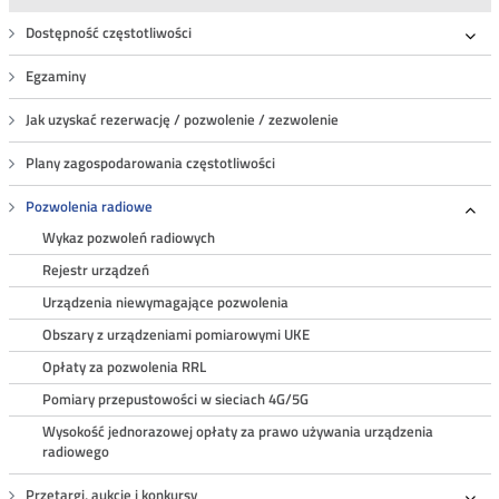
Dostępność częstotliwości
Roz
Egzaminy
Jak uzyskać rezerwację / pozwolenie / zezwolenie
Plany zagospodarowania częstotliwości
Pozwolenia radiowe
Roz
Wykaz pozwoleń radiowych
Rejestr urządzeń
Urządzenia niewymagające pozwolenia
Obszary z urządzeniami pomiarowymi UKE
Opłaty za pozwolenia RRL
Pomiary przepustowości w sieciach 4G/5G
Wysokość jednorazowej opłaty za prawo używania urządzenia
radiowego
Przetargi, aukcje i konkursy