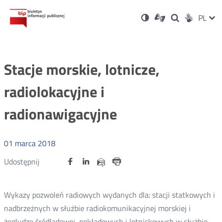
Ustawienia
Otwórz
Otwórz
Wersja
ZMI
PL
Dla
Wyszukiwark
Otwórz
zukaj
Social
w
w
niesłyszących
kontrastowa
w
JĘZ
PRZ
nowym
nowym
nowym
Media
oknie
oknie
oknie
JĘZ
Stacje morskie, lotnicze,
radiolokacyjne i
radionawigacyjne
01
marca
2018
Udostępnij
Udostępnij
Udostępnij
Otwórz
Otwórz
Otwórz
Udostępnij
Udostępnij
na
na
na
w
w
w
przez
portalu
portalu
portalu
Drukuj
nowym
nowym
nowym
e-
oknie
oknie
oknie
Twitter
Facebook
Linkedin
mail
Wykazy pozwoleń radiowych wydanych dla: stacji statkowych i
nadbrzeżnych w służbie radiokomunikacyjnej morskiej i
żegludze śródlądowej, pokładowych i lotniskowych w służbie