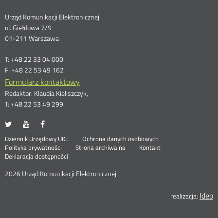
Dane
Urząd Komunikacji Elektronicznej
ul. Giełdowa 7/9
kontaktowe
01-211 Warszawa
T: +48 22 33 04 000
F: +48 22 53 49 162
Formularz kontaktowy
Redaktor: Klaudia Kieliszczyk,
T: +48 22 53 49 299
UKE
UKE
UKE
Otwórz
Otwórz
Otwórz
na
na
na
w
w
w
Otwórz
Stopka
Dziennik Urzędowy UKE
Ochrona danych osobowych
portalu
portalu
portalu
nowym
nowym
nowym
Otwórz
w
Polityka prywatności
Strona archiwalna
Kontakt
Twitter
Youtube
Facebook
oknie
oknie
oknie
w
nowym
Deklaracja dostępności
menu
nowym
oknie
oknie
2026 Urząd Komunikacji Elektronicznej
Ideo
O
realizacja: