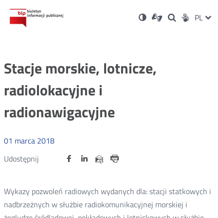
Ustawienia
Otwórz
Otwórz
Wersja
ZMI
PL
Dla
Wyszukiwark
Otwórz
zukaj
Social
w
w
niesłyszących
kontrastowa
w
JĘZ
PRZ
nowym
nowym
nowym
Media
oknie
oknie
oknie
JĘZ
Stacje morskie, lotnicze,
radiolokacyjne i
radionawigacyjne
01
marca
2018
Udostępnij
Udostępnij
Udostępnij
Otwórz
Otwórz
Otwórz
Udostępnij
Udostępnij
na
na
na
w
w
w
przez
portalu
portalu
portalu
Drukuj
nowym
nowym
nowym
e-
oknie
oknie
oknie
Twitter
Facebook
Linkedin
mail
Wykazy pozwoleń radiowych wydanych dla: stacji statkowych i
nadbrzeżnych w służbie radiokomunikacyjnej morskiej i
żegludze śródlądowej, pokładowych i lotniskowych w służbie