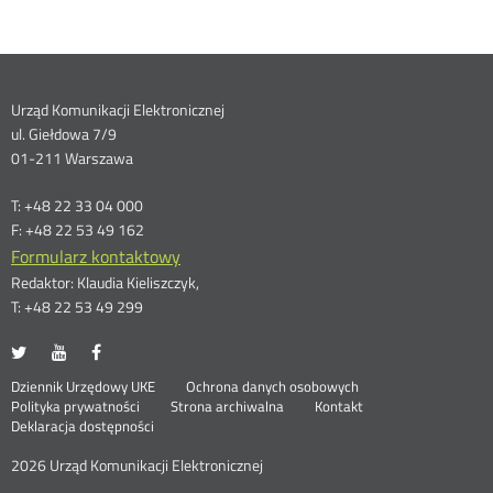
Dane
Urząd Komunikacji Elektronicznej
ul. Giełdowa 7/9
kontaktowe
01-211 Warszawa
T: +48 22 33 04 000
F: +48 22 53 49 162
Formularz kontaktowy
Redaktor: Klaudia Kieliszczyk,
T: +48 22 53 49 299
UKE
UKE
UKE
Otwórz
Otwórz
Otwórz
na
na
na
w
w
w
Otwórz
Stopka
Dziennik Urzędowy UKE
Ochrona danych osobowych
portalu
portalu
portalu
nowym
nowym
nowym
Otwórz
w
Polityka prywatności
Strona archiwalna
Kontakt
Twitter
Youtube
Facebook
oknie
oknie
oknie
w
nowym
Deklaracja dostępności
menu
nowym
oknie
oknie
2026 Urząd Komunikacji Elektronicznej