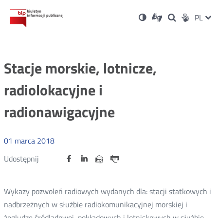
Ustawienia
Otwórz
Otwórz
Wersja
ZMI
PL
Dla
Wyszukiwark
Otwórz
zukaj
Social
w
w
niesłyszących
kontrastowa
w
JĘZ
PRZ
nowym
nowym
nowym
Media
oknie
oknie
oknie
JĘZ
Stacje morskie, lotnicze,
radiolokacyjne i
radionawigacyjne
01
marca
2018
Udostępnij
Udostępnij
Udostępnij
Otwórz
Otwórz
Otwórz
Udostępnij
Udostępnij
na
na
na
w
w
w
przez
portalu
portalu
portalu
Drukuj
nowym
nowym
nowym
e-
oknie
oknie
oknie
Twitter
Facebook
Linkedin
mail
Wykazy pozwoleń radiowych wydanych dla: stacji statkowych i
nadbrzeżnych w służbie radiokomunikacyjnej morskiej i
żegludze śródlądowej, pokładowych i lotniskowych w służbie