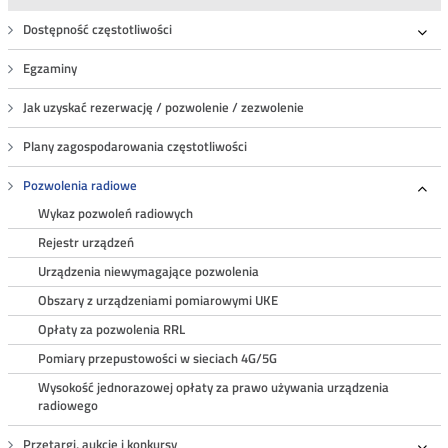
Dostępność częstotliwości
Roz
Egzaminy
Jak uzyskać rezerwację / pozwolenie / zezwolenie
Plany zagospodarowania częstotliwości
Pozwolenia radiowe
Roz
Wykaz pozwoleń radiowych
Rejestr urządzeń
Urządzenia niewymagające pozwolenia
Obszary z urządzeniami pomiarowymi UKE
Opłaty za pozwolenia RRL
Pomiary przepustowości w sieciach 4G/5G
Wysokość jednorazowej opłaty za prawo używania urządzenia
radiowego
Przetargi, aukcje i konkursy