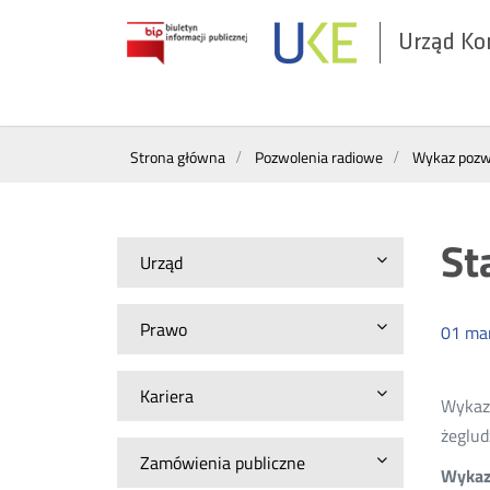
Urząd Ko
Otwórz
w
nowym
Wyszukiwarka
oknie
Strona główna
Pozwolenia radiowe
Wykaz pozwo
St
Urząd
Prawo
01
ma
Kariera
Wykazy
żeglud
Zamówienia publiczne
Wykazy