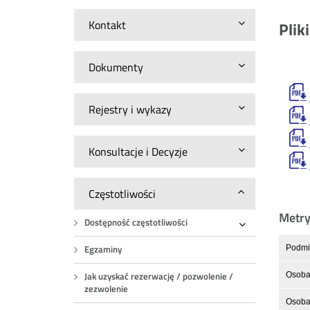
Kontakt
Plik
Dokumenty
Rejestry i wykazy
Konsultacje i Decyzje
Częstotliwości
Metr
Dostępność częstotliwości
Rozwiń
Egzaminy
Podmio
Jak uzyskać rezerwację / pozwolenie /
Osoba
zezwolenie
Osoba 