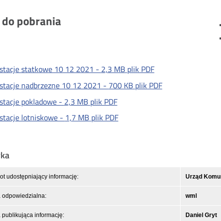
i do pobrania
stacje statkowe 10 12 2021 -
2,3 MB
plik PDF
stacje nadbrzezne 10 12 2021 -
700 KB
plik PDF
stacje pokladowe -
2,3 MB
plik PDF
stacje lotniskowe -
1,7 MB
plik PDF
yka
t udostępniający informację:
Urząd Komuni
 odpowiedzialna:
wml
publikująca informację:
Daniel Gryt