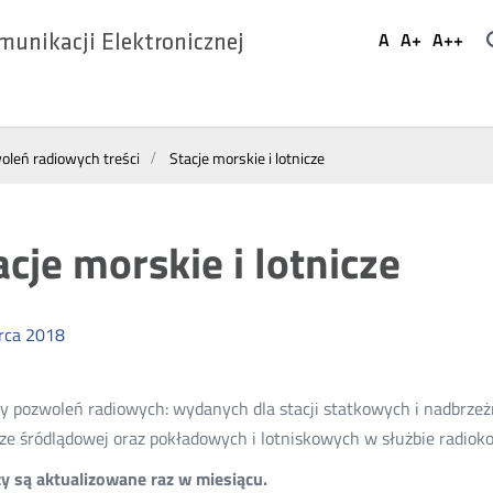
Ustaw
A
A+
A++
munikacji Elektronicznej
Domyślna
Większa
Najwi
Social
czcionka
czcionka
czcio
Media
leń radiowych treści
Stacje morskie i lotnicze
acje morskie i lotnicze
rca
2018
 pozwoleń radiowych: wydanych dla stacji statkowych i nadbrzeżn
ze śródlądowej oraz pokładowych i lotniskowych w służbie radioko
 są aktualizowane raz w miesiącu.