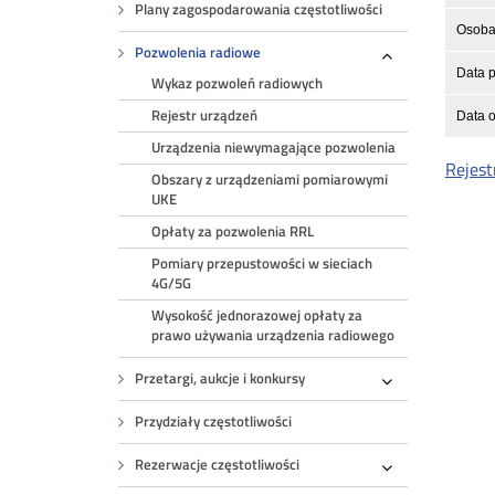
Plany zagospodarowania częstotliwości
Osoba 
Pozwolenia radiowe
Rozwiń
Data p
Wykaz pozwoleń radiowych
Rejestr urządzeń
Data o
Urządzenia niewymagające pozwolenia
Rejest
Obszary z urządzeniami pomiarowymi
UKE
Opłaty za pozwolenia RRL
Pomiary przepustowości w sieciach
4G/5G
Wysokość jednorazowej opłaty za
prawo używania urządzenia radiowego
Przetargi, aukcje i konkursy
Rozwiń
Przydziały częstotliwości
Rezerwacje częstotliwości
Rozwiń