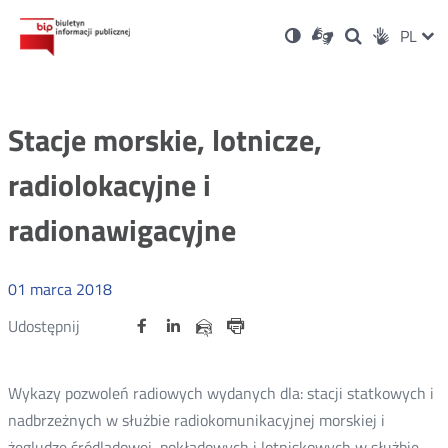
Ustawienia
Otwórz
Otwórz
Wersja
ZMI
PL
Dla
Wyszukiwark
Otwórz
zukaj
Social
w
w
niesłyszących
kontrastowa
w
JĘZ
PRZ
nowym
nowym
nowym
Media
oknie
oknie
oknie
JĘZ
Stacje morskie, lotnicze,
radiolokacyjne i
radionawigacyjne
01
marca
2018
Udostępnij
Udostępnij
Udostępnij
Otwórz
Otwórz
Otwórz
Udostępnij
Udostępnij
na
na
na
w
w
w
przez
portalu
portalu
portalu
Drukuj
nowym
nowym
nowym
e-
oknie
oknie
oknie
Twitter
Facebook
Linkedin
mail
Wykazy pozwoleń radiowych wydanych dla: stacji statkowych i
nadbrzeżnych w służbie radiokomunikacyjnej morskiej i
żegludze śródlądowej, pokładowych i lotniskowych w służbie