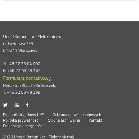
Dane
Urząd Komunikacji Elektronicznej
ul. Giełdowa 7/9
kontaktowe
01-211 Warszawa
T: +48 22 33 04 000
F: +48 22 53 49 162
Formularz kontaktowy
Redaktor: Klaudia Kieliszczyk,
T: +48 22 53 49 299
UKE
UKE
UKE
Otwórz
Otwórz
Otwórz
na
na
na
w
w
w
Otwórz
Stopka
Dziennik Urzędowy UKE
Ochrona danych osobowych
portalu
portalu
portalu
nowym
nowym
nowym
Otwórz
w
Polityka prywatności
Strona archiwalna
Kontakt
Twitter
Youtube
Facebook
oknie
oknie
oknie
w
nowym
Deklaracja dostępności
menu
nowym
oknie
oknie
2026 Urząd Komunikacji Elektronicznej