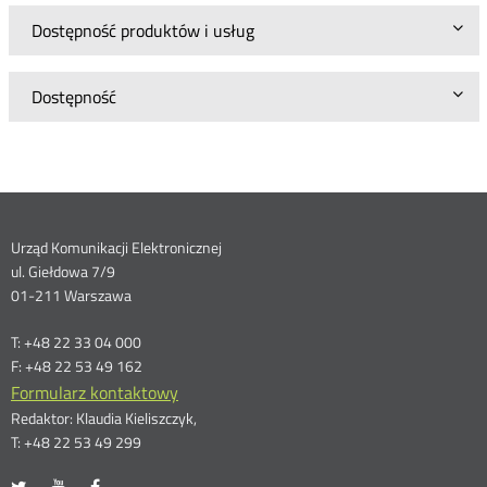
Dostępność produktów i usług
Dostępność
Dane
Urząd Komunikacji Elektronicznej
ul. Giełdowa 7/9
kontaktowe
01-211 Warszawa
T: +48 22 33 04 000
F: +48 22 53 49 162
Formularz kontaktowy
Redaktor: Klaudia Kieliszczyk,
T: +48 22 53 49 299
UKE
UKE
UKE