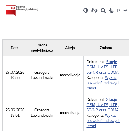
Ustawienia
Otwórz
Otwórz
Wersja
ZMI
PL
Dla
Wyszukiwark
Otwórz
zukaj
Social
w
w
niesłyszących
kontrastowa
w
JĘZ
PRZ
nowym
nowym
nowym
Media
oknie
oknie
oknie
JĘZ
Osoba
Data
Akcja
Zmiana
modyfikująca
Dokument:
Stacje
GSM, UMTS, LTE,
27.07.2026
Grzegorz
5G/NR oraz CDMA
modyfikacja
10:55
Lewandowski
Kategoria:
Wykaz
pozwoleń radiowych
treści
Dokument:
Stacje
GSM, UMTS, LTE,
25.06.2026
Grzegorz
5G/NR oraz CDMA
modyfikacja
13:51
Lewandowski
Kategoria:
Wykaz
pozwoleń radiowych
treści