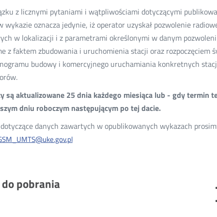
zku z licznymi pytaniami i wątpliwościami dotyczącymi publikow
 w wykazie oznacza jedynie, iż operator uzyskał pozwolenie radio
ych w lokalizacji i z parametrami określonymi w danym pozwoleni
e z faktem zbudowania i uruchomienia stacji oraz rozpoczęciem ś
ogramu budowy i komercyjnego uruchamiania konkretnych stacji
orów.
 są aktualizowane 25 dnia każdego miesiąca lub - gdy termin t
ższym dniu roboczym następującym po tej dacie.
dotyczące danych zawartych w opublikowanych wykazach prosimy 
GSM_UMTS@uke.gov.pl
i do pobrania