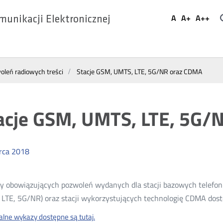
Ustaw
A
A+
A++
munikacji Elektronicznej
Domyślna
Większa
Najwi
Social
czcionka
czcionka
czcio
Media
leń radiowych treści
Stacje GSM, UMTS, LTE, 5G/NR oraz CDMA
acje GSM, UMTS, LTE, 5G/
rca
2018
 obowiązujących pozwoleń wydanych dla stacji bazowych telefoni
LTE, 5G/NR) oraz stacji wykorzystujących technologię CDMA dostę
alne wykazy dostępne są tutaj.