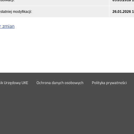
ublikacji:
05.03.2018 
statniej modyfikacji:
26.01.2026 
r zmian
Otwórz
Ot
opka
nik Urzędowy UKE
Ochrona danych osobowych
Polityka prywatności
w
w
nowym
no
oknie
okn
nu