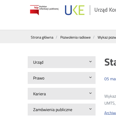
Urząd Ko
Otwórz
w
nowym
Wyszukiwarka
oknie
Strona główna
Pozwolenia radiowe
Wykaz pozwo
St
Urząd
Prawo
05
ma
Kariera
Wykazy
UMTS, 
Zamówienia publiczne
Archiw