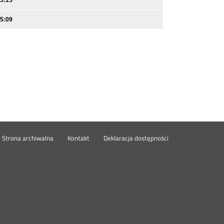
15:15
15:09
wórz
Strona archiwalna
Kontakt
Deklaracja dostępności
wym
ie