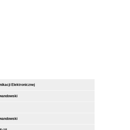
kacji Elektronicznej
ewandowski
ewandowski