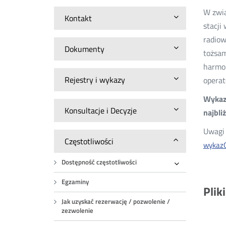
W zwią
Kontakt
stacji
radiow
Dokumenty
tożsam
harmon
Rejestry i wykazy
operat
Wykazy
Konsultacje i Decyzje
najbli
Uwagi 
Częstotliwości
wykaz
Dostępność częstotliwości
Rozwiń
Egzaminy
Plik
Jak uzyskać rezerwację / pozwolenie /
zezwolenie