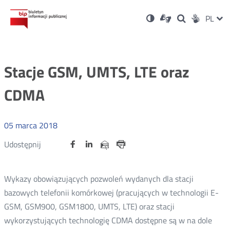
Ustawienia
Otwórz
Otwórz
Wersja
ZMI
PL
Dla
Wyszukiwark
Otwórz
zukaj
Social
w
w
niesłyszących
kontrastowa
w
JĘZ
PRZ
nowym
nowym
nowym
Media
oknie
oknie
oknie
JĘZ
Stacje GSM, UMTS, LTE oraz
CDMA
05
marca
2018
Udostępnij
Udostępnij
Udostępnij
Otwórz
Otwórz
Otwórz
Udostępnij
Udostępnij
na
na
na
w
w
w
przez
portalu
portalu
portalu
Drukuj
nowym
nowym
nowym
e-
oknie
oknie
oknie
Twitter
Facebook
Linkedin
mail
Wykazy obowiązujących pozwoleń wydanych dla stacji
bazowych telefonii komórkowej (pracujących w technologii E-
GSM, GSM900, GSM1800, UMTS, LTE) oraz stacji
wykorzystujących technologię CDMA dostępne są w na dole