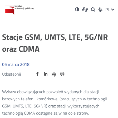
Ustawienia
Otwórz
Otwórz
Wersja
ZMI
PL
Dla
Wyszukiwark
Otwórz
zukaj
Social
w
w
niesłyszących
kontrastowa
w
JĘZ
PRZ
nowym
nowym
nowym
Media
oknie
oknie
oknie
JĘZ
Stacje GSM, UMTS, LTE, 5G/NR
oraz CDMA
05
marca
2018
Udostępnij
Udostępnij
Udostępnij
Otwórz
Otwórz
Otwórz
Udostępnij
Udostępnij
na
na
na
w
w
w
przez
portalu
portalu
portalu
Drukuj
nowym
nowym
nowym
e-
oknie
oknie
oknie
Twitter
Facebook
Linkedin
mail
Wykazy obowiązujących pozwoleń wydanych dla stacji
bazowych telefonii komórkowej (pracujących w technologii
GSM, UMTS, LTE, 5G/NR) oraz stacji wykorzystujących
technologię CDMA dostępne są w na dole strony.