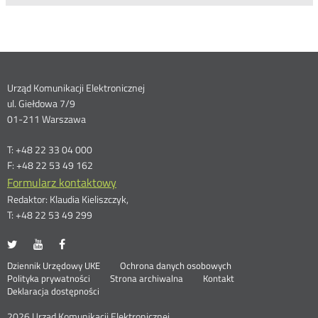
Dane
Urząd Komunikacji Elektronicznej
ul. Giełdowa 7/9
kontaktowe
01-211 Warszawa
T: +48 22 33 04 000
F: +48 22 53 49 162
Formularz kontaktowy
Redaktor: Klaudia Kieliszczyk,
T: +48 22 53 49 299
UKE
UKE
UKE
Otwórz
Otwórz
Otwórz
na
na
na
w
w
w
Otwórz
Stopka
Dziennik Urzędowy UKE
Ochrona danych osobowych
portalu
portalu
portalu
nowym
nowym
nowym
Otwórz
w
Polityka prywatności
Strona archiwalna
Kontakt
Twitter
Youtube
Facebook
oknie
oknie
oknie
w
nowym
Deklaracja dostępności
menu
nowym
oknie
oknie
2026 Urząd Komunikacji Elektronicznej