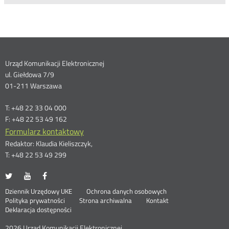
Dane
Urząd Komunikacji Elektronicznej
ul. Giełdowa 7/9
kontaktowe
01-211 Warszawa
T: +48 22 33 04 000
F: +48 22 53 49 162
Formularz kontaktowy
Redaktor: Klaudia Kieliszczyk,
T: +48 22 53 49 299
UKE
UKE
UKE
Otwórz
Otwórz
Otwórz
na
na
na
w
w
w
Otwórz
Stopka
Dziennik Urzędowy UKE
Ochrona danych osobowych
portalu
portalu
portalu
nowym
nowym
nowym
Otwórz
w
Polityka prywatności
Strona archiwalna
Kontakt
Twitter
Youtube
Facebook
oknie
oknie
oknie
w
nowym
Deklaracja dostępności
menu
nowym
oknie
oknie
2026 Urząd Komunikacji Elektronicznej