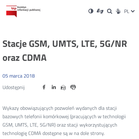
Ustawienia
Otwórz
Otwórz
Wersja
ZMI
PL
Dla
Wyszukiwark
Otwórz
zukaj
Social
w
w
niesłyszących
kontrastowa
w
JĘZ
PRZ
nowym
nowym
nowym
Media
oknie
oknie
oknie
JĘZ
Stacje GSM, UMTS, LTE, 5G/NR
oraz CDMA
05
marca
2018
Udostępnij
Udostępnij
Udostępnij
Otwórz
Otwórz
Otwórz
Udostępnij
Udostępnij
na
na
na
w
w
w
przez
portalu
portalu
portalu
Drukuj
nowym
nowym
nowym
e-
oknie
oknie
oknie
Twitter
Facebook
Linkedin
mail
Wykazy obowiązujących pozwoleń wydanych dla stacji
bazowych telefonii komórkowej (pracujących w technologii
GSM, UMTS, LTE, 5G/NR) oraz stacji wykorzystujących
technologię CDMA dostępne są w na dole strony.